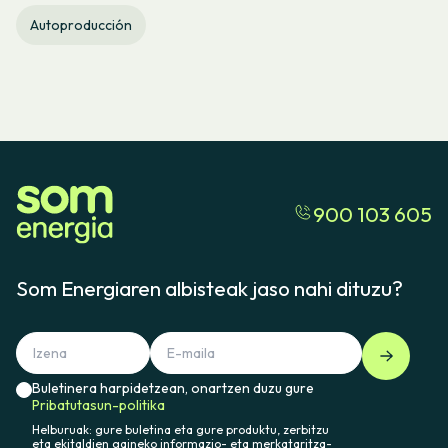
Autoproducción
900 103 605
Som Energiaren albisteak jaso nahi dituzu?
Buletinera harpidetzean, onartzen duzu gure
Pribatutasun-politika
Helburuak: gure buletina eta gure produktu, zerbitzu
eta ekitaldien gaineko informazio- eta merkataritza-