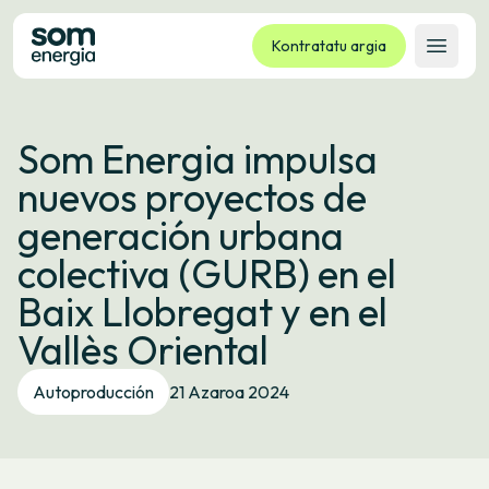
Kontratatu argia
Ireki 
Tarifak
Som Energia impulsa
Zerbitzuak
nuevos proyectos de
Enpresak
generación urbana
Kooperatiba
colectiva (GURB) en el
Kontaktua
Baix Llobregat y en el
Izapideak
Vallès Oriental
Bulego Birtuala
Autoproducción
21 Azaroa 2024
Hizkuntza:
EU
ES
CA
GL