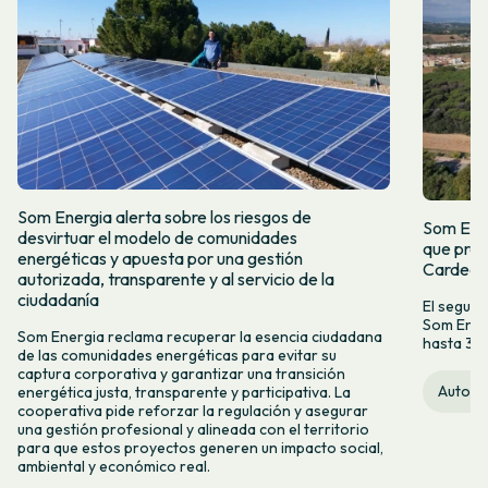
Som Energia alerta sobre los riesgos de
Som Ener
desvirtuar el modelo de comunidades
que prop
energéticas y apuesta por una gestión
Carded
autorizada, transparente y al servicio de la
ciudadanía
El segun
Som Energ
Som Energia reclama recuperar la esencia ciudadana
hasta 300
de las comunidades energéticas para evitar su
captura corporativa y garantizar una transición
Autopr
energética justa, transparente y participativa. La
cooperativa pide reforzar la regulación y asegurar
una gestión profesional y alineada con el territorio
para que estos proyectos generen un impacto social,
ambiental y económico real.