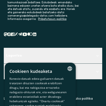
komunikazioak bidaltzea. Eskubideak: emandako
baimena edozein unetan atzera bota ahalko duzu, bai
eta datuak atzitu, zuzendu eta ezabatu ere. Horiek
eta gainerako eskubideak baliatzeko idatzi
somenergia@delegado-datos.com helbidera.
Informazio osagarria:
Pribatutasun-politika
Laguntza
Centro de Ayuda
Cookieen kudeaketa
Albisteak
Aurkitu zerbitzurik egokiena zuretzat
Konexio-datuak edota gailuaren datuak
Albisteak
CATALAN
Contacto
tratatzen dituzten cookieak erabiltzen
ditugu, bai eta nabigazioa errazteko
SPANISH
Bazkideen txokoa
nabigazio-ohiturak ere, eta webgunearen
erabilera-estatistikak azter ditzakegu
GL
Prentsa
Lege-oharra
Pribatutasun-politika
Cookieei buruzko politika
hobekuntzak egiteko. "Onartu cookieak"
BASQUE
sakatzean, cookie guztiak erabiltzeko