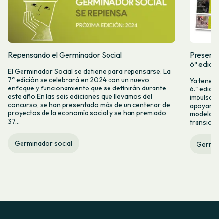
Repensando el Germinador Social
Presenta
6ª edici
El Germinador Social se detiene para repensarse. La
7ª edición se celebrará en 2024 con un nuevo
Ya tenemo
enfoque y funcionamiento que se definirán durante
6.ª edici
este año.En las seis ediciones que llevamos del
impulsam
concurso, se han presentado más de un centenar de
apoyar l
proyectos de la economía social y se han premiado
modelos 
37...
transició
Germinador social
Germin