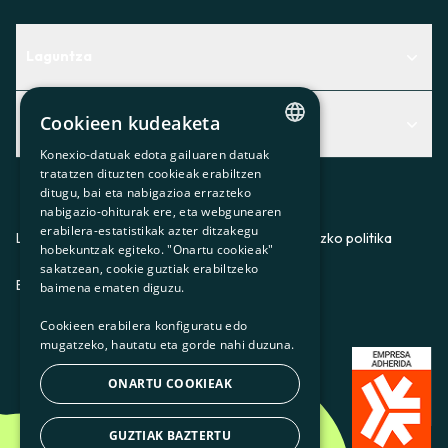
Laguntza
Centro de Ayuda
Cookieen kudeaketa
Albisteak
Aurkitu zerbitzurik egokiena zuretzat
Konexio-datuak edota gailuaren datuak
Albisteak
CATALAN
Contacto
tratatzen dituzten cookieak erabiltzen
ditugu, bai eta nabigazioa errazteko
SPANISH
Bazkideen txokoa
nabigazio-ohiturak ere, eta webgunearen
erabilera-estatistikak azter ditzakegu
GL
Prentsa
Lege-oharra
Pribatutasun-politika
Cookieei buruzko politika
hobekuntzak egiteko. "Onartu cookieak"
BASQUE
sakatzean, cookie guztiak erabiltzeko
Gurekin lan egin
ES
CA
GL
EU
baimena ematen diguzu.
Cookieen erabilera konfiguratu edo
mugatzeko, hautatu eta gorde nahi duzuna.
ONARTU COOKIEAK
GUZTIAK BAZTERTU