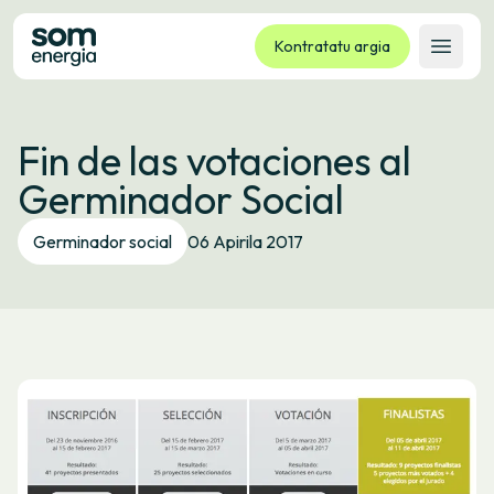
Kontratatu argia
Ireki 
Tarifak
Fin de las votaciones al
Zerbitzuak
Germinador Social
Enpresak
Kooperatiba
Germinador social
06 Apirila 2017
Kontaktua
Izapideak
Bulego Birtuala
Hizkuntza:
EU
ES
CA
GL