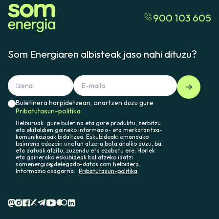
900 103 605
Som Energiaren albisteak jaso nahi dituzu?
Buletinera harpidetzean, onartzen duzu gure
Pribatutasun-politika
Helburuak: gure buletina eta gure produktu, zerbitzu
eta ekitaldien gaineko informazio- eta merkataritza-
komunikazioak bidaltzea. Eskubideak: emandako
baimena edozein unetan atzera bota ahalko duzu, bai
eta datuak atzitu, zuzendu eta ezabatu ere. Horiek
eta gainerako eskubideak baliatzeko idatzi
somenergia@delegado-datos.com helbidera.
Informazio osagarria:
Pribatutasun-politika