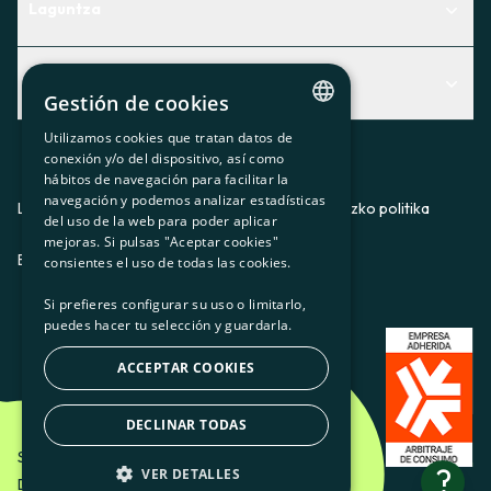
Laguntza
Centro de Ayuda
Albisteak
Aurkitu zerbitzurik egokiena zuretzat
Gestión de cookies
Albisteak
Contacto
Utilizamos cookies que tratan datos de
CATALAN
conexión y/o del dispositivo, así como
Bazkideen txokoa
hábitos de navegación para facilitar la
SPANISH
navegación y podemos analizar estadísticas
Prentsa
Lege-oharra
Pribatutasun-politika
Cookieei buruzko politika
del uso de la web para poder aplicar
GL
mejoras. Si pulsas "Aceptar cookies"
Gurekin lan egin
ES
CA
GL
EU
BASQUE
consientes el uso de todas las cookies.
Si prefieres configurar su uso o limitarlo,
puedes hacer tu selección y guardarla.
ACCEPTAR COOKIES
DECLINAR TODAS
Som Energia SCCL - 2026
?
VER DETALLES
Diseinatzailea: Etéreo Design.