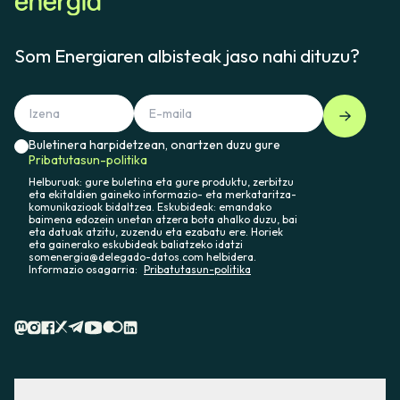
Som Energiaren albisteak jaso nahi dituzu?
Buletinera harpidetzean, onartzen duzu gure
Pribatutasun-politika
Helburuak: gure buletina eta gure produktu, zerbitzu
eta ekitaldien gaineko informazio- eta merkataritza-
komunikazioak bidaltzea. Eskubideak: emandako
baimena edozein unetan atzera bota ahalko duzu, bai
eta datuak atzitu, zuzendu eta ezabatu ere. Horiek
eta gainerako eskubideak baliatzeko idatzi
somenergia@delegado-datos.com helbidera.
Informazio osagarria:
Pribatutasun-politika