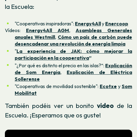
la Escuela:
"Cooperativas inspiradoras":
Energy4All
y
Enercoop
Vídeos:
Energy4All AGM
,
Asambleas Generales
anuales Westmill
,
Cómo un país de carbón puede
desencadenar una revolución de energía limpia
"
La experiencia de JAK: cómo mejorar la
participación en la cooperativa
”
"¿Por qué es distinto el precio en las islas?”:
Explicación
de Som Energia
,
Explicación de Eléctrica
Sollerense
"Cooperativas de movilidad sostenible":
Ecotxe
y
Som
Mobilitat
También podéis ver un bonito
video
de la
Escuela. ¡Esperamos que os guste!