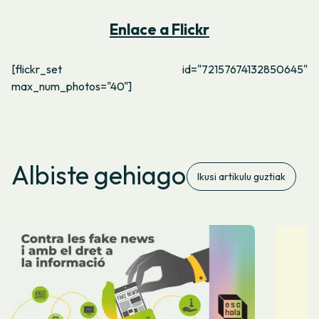
Enlace a Flickr
[flickr_set id="72157674132850645"
max_num_photos="40"]
Albiste gehiago
Ikusi artikulu guztiak