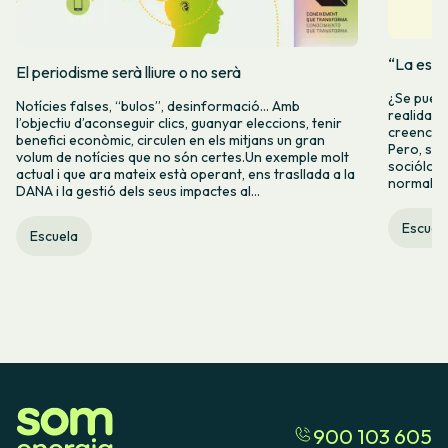
“La espe
El periodisme serà lliure o no serà
¿Se puede
Notícies falses, “bulos”, desinformació… Amb
realidad 
l’objectiu d’aconseguir clics, guanyar eleccions, tenir
creencia 
benefici econòmic, circulen en els mitjans un gran
Pero, seg
volum de notícies que no són certes.Un exemple molt
socióloga
actual i que ara mateix està operant, ens trasllada a la
normalida
DANA i la gestió dels seus impactes al...
Escuel
Escuela
900 103 605