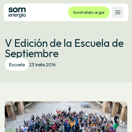
Kontratatu argia
Ireki 
Tarifak
V Edición de la Escuela de
Zerbitzuak
Septiembre
Enpresak
Kooperatiba
Escuela
23 Iraila 2016
Kontaktua
Izapideak
Bulego Birtuala
Hizkuntza:
EU
ES
CA
GL