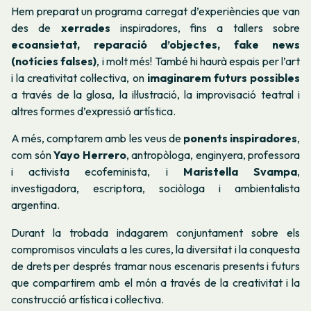
Hem preparat un programa carregat d’experiències que van
des de
xerrades
inspiradores, fins a tallers sobre
ecoansietat, reparació d’objectes, fake news
(notícies falses)
, i molt més! També hi haurà espais per l’art
i la creativitat col·lectiva, on
imaginarem futurs possibles
a través de la glosa, la il·lustració, la improvisació teatral i
altres formes d’expressió artística.
A més, comptarem amb les veus de
ponents inspiradores
,
com són
Yayo Herrero
, antropòloga, enginyera, professora
i activista ecofeminista, i
Maristella Svampa
,
investigadora, escriptora, sociòloga i ambientalista
argentina.
Durant la trobada indagarem conjuntament sobre els
compromisos vinculats a les cures, la diversitat i la conquesta
de drets per després tramar nous escenaris presents i futurs
que compartirem amb el món a través de la creativitat i la
construcció artística i col·lectiva.