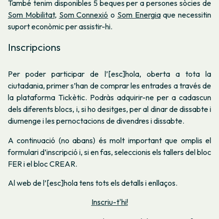
També tenim disponibles 5 beques per a persones sòcies de
Som Mobilitat
,
Som Connexió
o
Som Energia
que necessitin
suport econòmic per assistir-hi.
Inscripcions
Per poder participar de l’[esc]hola, oberta a tota la
ciutadania, primer s’han de comprar les entrades a través de
la plataforma Tickètic. Podràs adquirir-ne per a cadascun
dels diferents blocs, i, si ho desitges, per al dinar de dissabte i
diumenge i les pernoctacions de divendres i dissabte.
A continuació (no abans) és molt important que omplis el
formulari d’inscripció i, si en fas, seleccionis els tallers del bloc
FER i el bloc CREAR.
Al web de l’[esc]hola tens tots els detalls i enllaços.
Inscriu-t'hi!