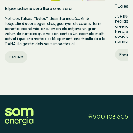
“La espe
El periodisme serà lliure o no serà
¿Se puede
Notícies falses, “bulos”, desinformació… Amb
realidad 
l’objectiu d’aconseguir clics, guanyar eleccions, tenir
creencia 
benefici econòmic, circulen en els mitjans un gran
Pero, seg
volum de notícies que no són certes.Un exemple molt
socióloga
actual i que ara mateix està operant, ens trasllada a la
normalida
DANA i la gestió dels seus impactes al...
Escuel
Escuela
900 103 605