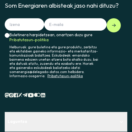
Som Energiaren albisteak jaso nahi dituzu?
Buletinera harpidetzean, onartzen duzu gure
Pribatutasun-politika
Helburuak: gure buletina eta gure produktu, zerbitzu
eta ekitaldien gaineko informazio- eta merkataritza-
komunikazioak bidaltzea. Eskubideak: emandako
baimena edozein unetan atzera bota ahalko duzu, bai
eta datuak atzitu, zuzendu eta ezabatu ere. Horiek
eta gainerako eskubideak baliatzeko idatzi
somenergia@delegado-datos.com helbidera.
Informazio osagarria:
Pribatutasun-politika
Laguntza