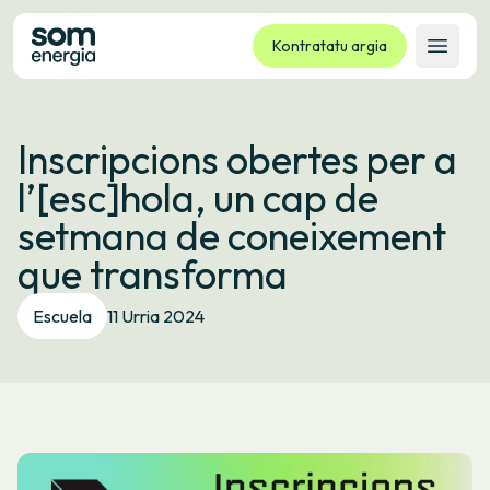
Kontratatu argia
Ireki 
Tarifak
Inscripcions obertes per a
Zerbitzuak
l’[esc]hola, un cap de
Enpresak
setmana de coneixement
Kooperatiba
que transforma
Kontaktua
Izapideak
Escuela
11 Urria 2024
Bulego Birtuala
Hizkuntza:
EU
ES
CA
GL