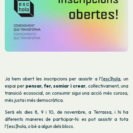
Ja hem obert les inscripcions per assistir a l’
[esc]hola
, un
espai per
pensar, fer, somiar i crear
, col·lectivament, una
transició ecosocial, on consumir sigui una acció més curosa,
més justa i més democràtica.
Serà els dies 8, 9 i 10, de novembre, a Terrassa, i hi ha
diferents maneres de participar-hi: es pot assistir a tota
l’[esc]hola, o bé a algun dels blocs.