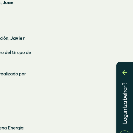
n,
Juan
ción,
Javier
ro del Grupo de
 realizado por
Laguntza behar?
ena Energía: