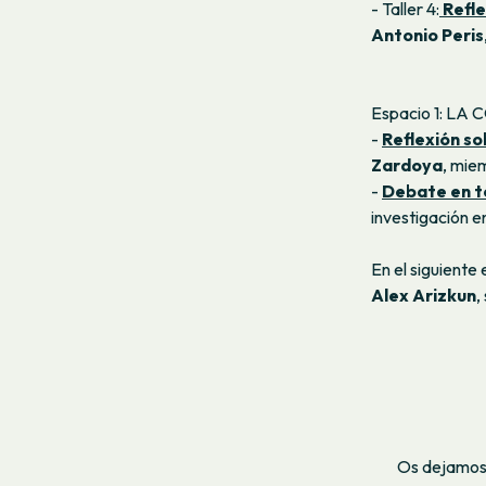
- Taller 4:
Refle
Antonio Peris
Espacio 1: L
-
Reflexión so
Zardoya
, mie
-
Debate en t
investigación e
En el siguiente
Alex Arizkun
,
Os dejamos,