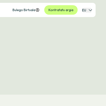
Bulego Birtuala
Kontratatu argia
EU