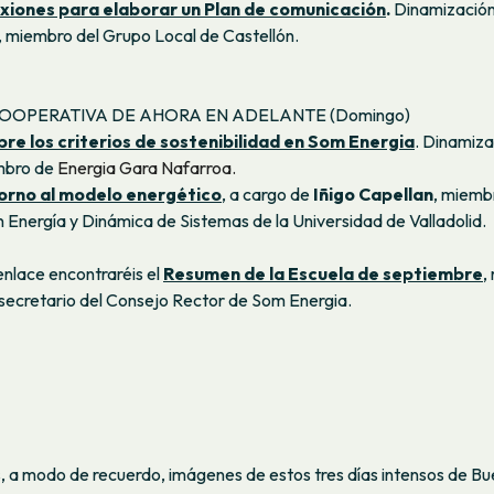
xiones para elaborar un Plan de comunicación
.
Dinamizació
, miembro del Grupo Local de Castellón.
A COOPERATIVA DE AHORA EN ADELANTE (Domingo)
bre los criterios de sostenibilidad en Som Energia
. Dinamiza
mbro de
Energia Gara Nafarroa.
orno al modelo energético
, a cargo de
Iñigo Capellan
, miemb
n Energía y Dinámica de Sistemas de la Universidad de Valladolid.
 enlace encontraréis el
Resumen de la Escuela de septiembre
,
 secretario del Consejo Rector de Som Energia.
 a modo de recuerdo, imágenes de estos tres días intensos de Bu