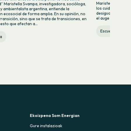
Maristella Svampa, 
d” Maristella Svampa, investigadora, socióloga,
los cuidados, la en
 y ambientalista argentina, entiende la
desigualdades, la 
ón ecosocial de forma amplia. En su opinión, no
el auge de la extre
transición, sino que se trata de transiciones, en
uesto que afectan a...
Escuela
a
Ekoizpena Som Energian
Gure instalazioak