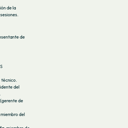
ión de la
 sesiones.
resentante de
AS
 técnico.
sidente del
.
(gerente de
, miembro del