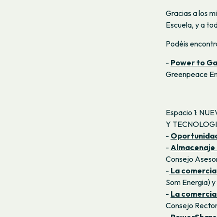
Gracias a los m
Escuela, y a to
Podéis encontra
-
Power to Ga
Greenpeace En
Espacio 1: N
Y TECNOLOGI
-
Oportunidad
-
Almacenaje 
Consejo Aseso
-
La comercial
Som Energia) y
-
La comercial
Consejo Rector