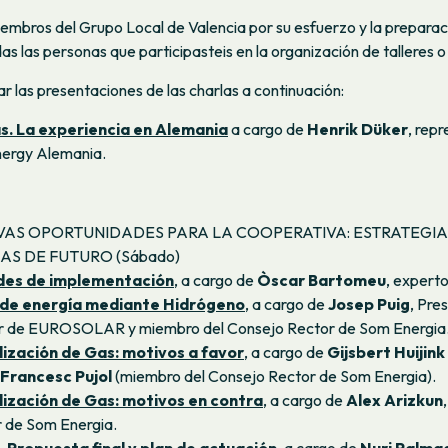
iembros del Grupo Local de Valencia por su esfuerzo y la preparac
das las personas que participasteis en la organización de talleres o
r las presentaciones de las charlas a continuación:
s. La experiencia en Alemania
a cargo de
Henrik Düker
, rep
ergy Alemania.
UEVAS OPORTUNIDADES PARA LA COOPERATIVA: ESTRATEGI
AS DE FUTURO (Sábado)
es de implementación
, a cargo de
Òscar Bartomeu
, experto
de energía mediante Hidrógeno
, a cargo de
Josep Puig
, Pre
r de EUROSOLAR y miembro del Consejo Rector de Som Energia
ización de Gas: motivos a favor
, a cargo de
Gijsbert Huijink
Francesc Pujol
(miembro del Consejo Rector de Som Energia).
ización de Gas: motivos en contra
, a cargo de
Alex Arizkun
 de Som Energia.