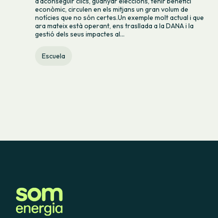
d’aconseguir clics, guanyar eleccions, tenir benefici
econòmic, circulen en els mitjans un gran volum de
notícies que no són certes.Un exemple molt actual i que
ara mateix està operant, ens trasllada a la DANA i la
gestió dels seus impactes al...
Escuela