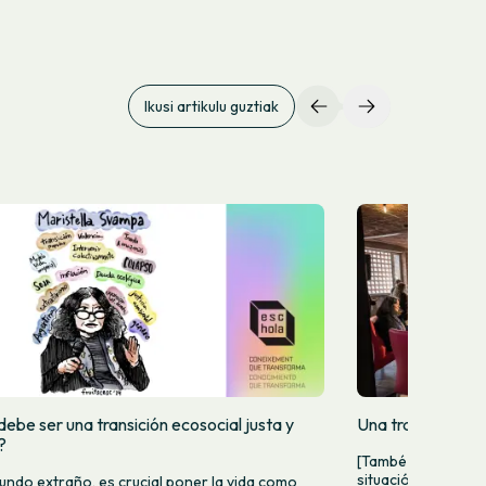
Ikusi artikulu guztiak
ebe ser una transición ecosocial justa y
Una transición de
?
[També en català]
situación de policris
undo extraño, es crucial poner la vida como