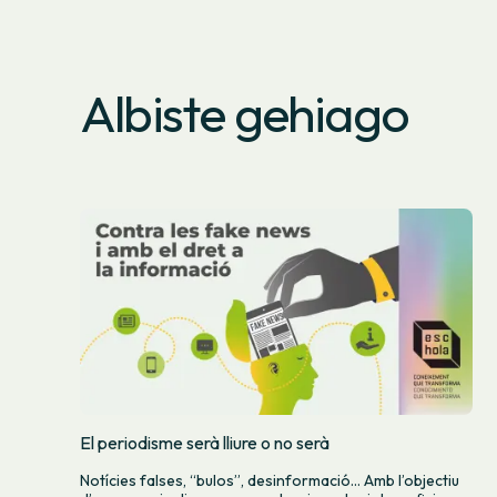
Albiste gehiago
El periodisme serà lliure o no serà
Notícies falses, “bulos”, desinformació… Amb l’objectiu