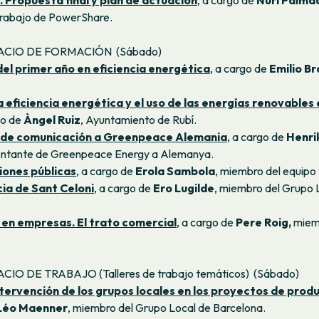
Propuesta final y plan de actuación
, a cargo de
Nuri Palma
 trabajo de PowerShare.
SPACIO DE FORMACIÓN (Sábado)
el primer año en eficiencia energética
, a cargo de
Emilio B
La eficiencia energética y el uso de las energías renovables 
go de
Àngel Ruiz
, Ayuntamiento de Rubí.
 de comunicación a Greenpeace Alemania
, a cargo de
Henri
sentante de Greenpeace Energy a Alemanya.
iones públicas
, a cargo de
Erola Sambola
, miembro del equipo 
ia de Sant Celoni
, a cargo de
Ero Lugilde
, miembro del Grupo 
0 en empresas. El trato comercial
, a cargo de
Pere Roig,
miemb
ACIO DE TRABAJO (Talleres de trabajo temáticos) (Sábado)
ntervención de los grupos locales en los proyectos de prod
Léo Maenner
, miembro del Grupo Local de Barcelona.