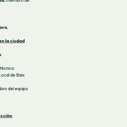
da
, miembro de
ravo
,
en la ciudad
k
técnico.
Local de Baix
ro del equipo
ucción
.