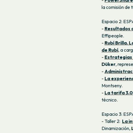
-
PowerShare. 
la comisión de
Espacio 2: E
-
Resultados d
Effipeople.
-
Rubí Brilla. 
de Rubí
, a car
-
Estrategias
Düker
, repre
-
Administrac
-
La experienc
Montseny.
-
La tarifa 3.
técnico.
Espacio 3: ESP
- Taller 2:
La i
Dinamización,