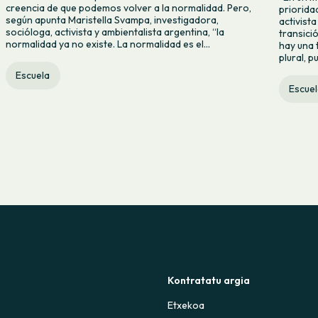
creencia de que podemos volver a la normalidad. Pero,
priorida
según apunta Maristella Svampa, investigadora,
activista
socióloga, activista y ambientalista argentina, “la
transici
normalidad ya no existe. La normalidad es el...
hay una 
plural, p
Escuela
Escuel
Kontratatu argia
Etxekoa