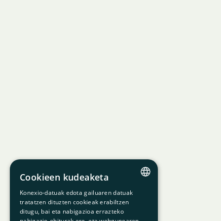
Cookieen kudeaketa
Konexio-datuak edota gailuaren datuak
CATALAN
tratatzen dituzten cookieak erabiltzen
ditugu, bai eta nabigazioa errazteko
SPANISH
nabigazio-ohiturak ere, eta webgunearen