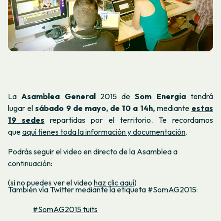
La
Asamblea General
2015 de
Som Energia
tendrá
lugar el
sábado 9 de mayo, de 10 a 14h,
mediante
estas
19 sedes
repartidas por el territorio. Te recordamos
que
aquí tienes toda la información y documentación
.
Podrás seguir el video en directo de la Asamblea a
continuación:
(si no puedes ver el video
haz clic aquí
)
También vía Twitter mediante la etiqueta #SomAG2015:
#SomAG2015 tuits