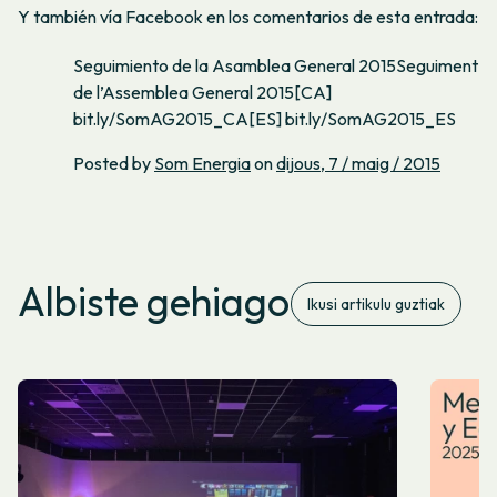
Y también vía Facebook en los comentarios de esta entrada:
Seguimiento de la Asamblea General 2015Seguiment
de l’Assemblea General 2015[CA]
bit.ly/SomAG2015_CA[ES] bit.ly/SomAG2015_ES
Posted by
Som Energia
on
dijous, 7 / maig / 2015
Albiste gehiago
Ikusi artikulu guztiak