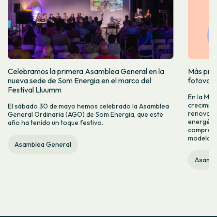
Celebramos la primera Asamblea General en la
Más prod
nueva sede de Som Energia en el marco del
fotovol
Festival Lluumm
En la Me
crecimie
El sábado 30 de mayo hemos celebrado la Asamblea
renovabl
General Ordinaria (AGO) de Som Energia, que este
energétic
año ha tenido un toque festivo.
compromis
modelo c
Asamblea General
Asambl