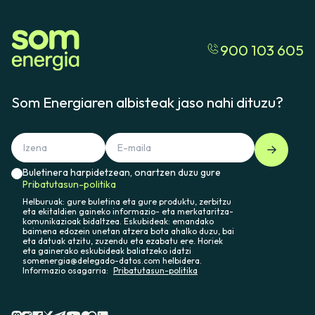
900 103 605
Som Energiaren albisteak jaso nahi dituzu?
Buletinera harpidetzean, onartzen duzu gure
Pribatutasun-politika
Helburuak: gure buletina eta gure produktu, zerbitzu
eta ekitaldien gaineko informazio- eta merkataritza-
komunikazioak bidaltzea. Eskubideak: emandako
baimena edozein unetan atzera bota ahalko duzu, bai
eta datuak atzitu, zuzendu eta ezabatu ere. Horiek
eta gainerako eskubideak baliatzeko idatzi
somenergia@delegado-datos.com helbidera.
Informazio osagarria:
Pribatutasun-politika