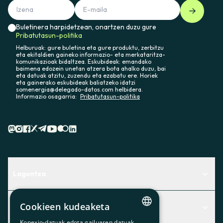
Buletinera harpidetzean, onartzen duzu gure
Pribatutasun-politika
Helburuak: gure buletina eta gure produktu, zerbitzu
eta ekitaldien gaineko informazio- eta merkataritza-
komunikazioak bidaltzea. Eskubideak: emandako
baimena edozein unetan atzera bota ahalko duzu, bai
eta datuak atzitu, zuzendu eta ezabatu ere. Horiek
eta gainerako eskubideak baliatzeko idatzi
somenergia@delegado-datos.com helbidera.
Informazio osagarria:
Pribatutasun-politika
Laguntza
Centro de Ayuda
Cookieen kudeaketa
Albisteak
Aurkitu zerbitzurik egokiena zuretzat
Konexio-datuak edota gailuaren datuak