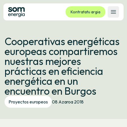
Kontratatu argia
Ireki 
Tarifak
Cooperativas energéticas
Zerbitzuak
europeas compartiremos
Enpresak
nuestras mejores
Kooperatiba
prácticas en eficiencia
Kontaktua
energética en un
Izapideak
encuentro en Burgos
Bulego Birtuala
Proyectos europeos
08 Azaroa 2018
Hizkuntza:
EU
ES
CA
GL