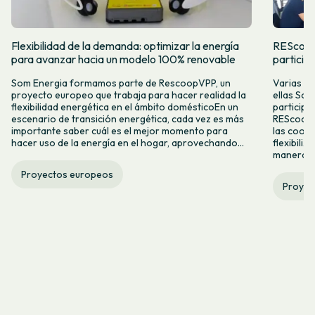
Flexibilidad de la demanda: optimizar la energía
REScoop
para avanzar hacia un modelo 100% renovable
particip
Som Energia formamos parte de RescoopVPP, un
Varias co
proyecto europeo que trabaja para hacer realidad la
ellas So
flexibilidad energética en el ámbito domésticoEn un
participa
escenario de transición energética, cada vez es más
REScoopVP
importante saber cuál es el mejor momento para
las coop
hacer uso de la energía en el hogar, aprovechando...
flexibiliz
manera, o
Proyectos europeos
Proyec