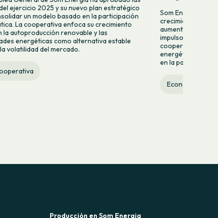
del ejercicio 2025 y su nuevo plan estratégico
Som Energia celebr
solidar un modelo basado en la participación
crecimiento con nu
ica. La cooperativa enfoca su crecimiento
aumento del 9,2% d
n la autoproducción renovable y las
impulso de nuevas
des energéticas como alternativa estable
cooperativa refuer
la volatilidad del mercado.
energética ciudad
en la participación
cooperativa
Economía social
Producción en Som Energia