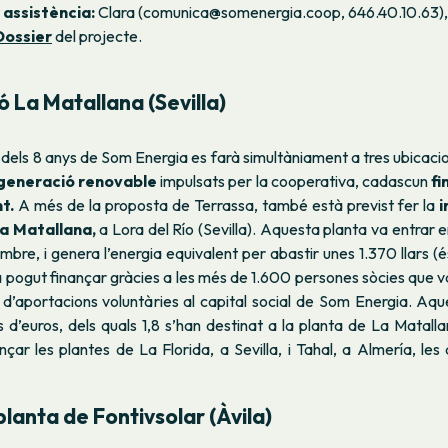
 assistència:
Clara (comunica@somenergia.coop, 646.40.10.63),
Dossier
del projecte.
ó La Matallana (Sevilla)
dels 8 anys de Som Energia es farà simultàniament a tres ubicacion
 generació renovable
impulsats per la cooperativa, cadascun
fi
t.
A més de la proposta de Terrassa, també està previst fer
la
i
La Matallana,
a Lora del Río (Sevilla). Aquesta planta va entrar
mbre, i genera l’energia equivalent per abastir unes 1.370 llars (és
pogut finançar gràcies a les més de 1.600 persones sòcies que v
ó d’aportacions voluntàries al capital social de Som Energia. Aq
s d’euros, dels quals 1,8 s’han destinat a la planta de La Matallan
nçar les plantes de La Florida, a Sevilla, i Tahal, a Almería, le
 planta de Fontivsolar (Àvila)