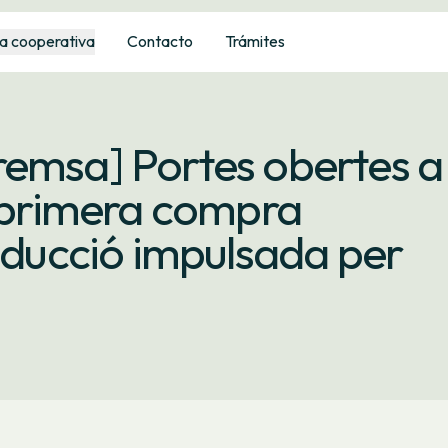
a cooperativa
Contacto
Trámites
remsa] Portes obertes a
, primera compra
roducció impulsada per