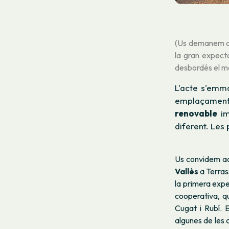
(Us demanem 
la gran expect
desbordés el ma
L'acte s'emm
emplaçament
renovable
im
diferent. Les
Us convidem a
Vallès
a Terras
la primera exp
cooperativa, qu
Cugat i Rubí. E
algunes de les 