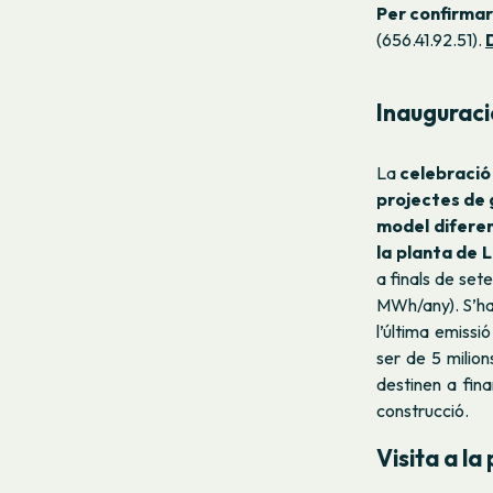
Per confirmar
(
656.41.92.51).
Inauguraci
La
celebració
projectes de
model diferen
la planta de 
a finals de sete
MWh/any). S’ha 
l’última emissi
ser de 5 milion
destinen a fina
construcció.
Visita a la