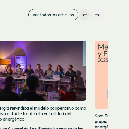
Ver todos los artículos
rgia reivindica el modelo cooperativo como
iva estable frente a la volatilidad del
Som Energia incr
 energético
propia y acelera
energéticas
lea General de Som Energia ha aprobado las