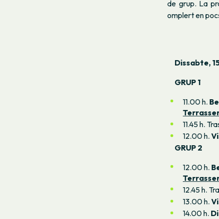
de grup.
La pr
omplert en pocs
Dissabte, 1
GRUP 1
11.00 h.
Be
Terrasse
11.45 h. Tr
12.00 h.
Vi
GRUP 2
12.00 h.
B
Terrasse
12.45 h. Tr
13.00 h.
Vi
14.00 h.
Di