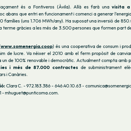
laçament és a Fontiveros (Àvila). Allà es farà una
visita a
oc abans que entri en funcionament i comenci a generar l’energia
90 famílies (uns 1.706 MWh/any). Ha suposat una inversió de 850
 a terme gràcies a les més de 3.500 persones que formen part d
(
www.somenergia.coop
) és una cooperativa de consum i prod
im de lucre. Va néixer el 2010 amb el ferm propòsit de canviar
a un de 100% renovable i democràtic. Actualment compta amb 
cies i més de 87.000 contractes
de subministrament elèc
ars i Canàries.
ió:
Clara C. - 972.183.386 - 646.40.10.63 - comunica@somenergi
.51 - mhuguet@punticoma.com.