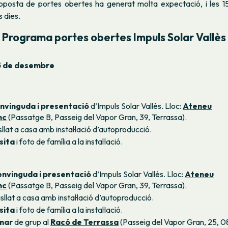
oposta de portes obertes ha generat molta expectació, i les 1
 dies.
Programa portes obertes Impuls Solar Vallès
5 de desembre
nvinguda i presentació
d’Impuls Solar Vallès. Lloc:
Ateneu
nc
(Passatge B, Passeig del Vapor Gran, 39, Terrassa).
asllat a casa amb instal·lació d’autoproducció.
sita
i foto de família a la instal·lació.
envinguda i presentació
d’Impuls Solar Vallès. Lloc:
Ateneu
nc
(Passatge B, Passeig del Vapor Gran, 39, Terrassa).
asllat a casa amb instal·lació d’autoproducció.
sita
i foto de família a la instal·lació.
nar
de grup al
Racó de Terrassa
(Passeig del Vapor Gran, 25, 0