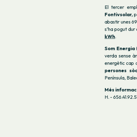
El tercer emp
Fontivsolar,
p
abastir unes 6
s’ha pogut dur
kWh
.
Som Energia
verda sense àn
energètic cap 
persones sò
Península, Bale
Més informac
H. - 656.41.92