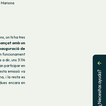
 Mariona
s, on hi ha tres
nançat amb un
nauguració de
 en funcionament
 a dir, uns 3.114
an participar en
uesta emissió va
¿Necesitas ayuda?
a, i la resta es
s dues encara en