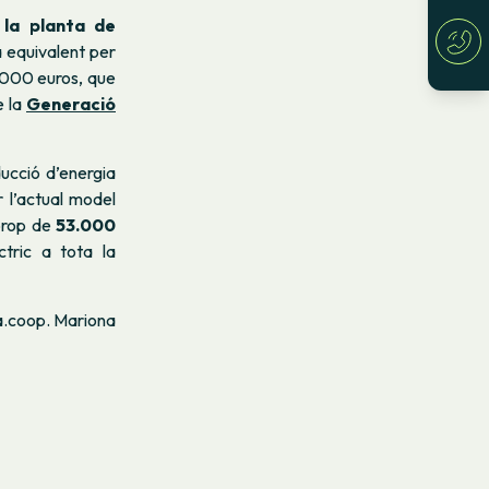
 la planta de
 equivalent per
.000 euros, que
e la
Generació
ucció d’energia
 l’actual model
prop de
53.000
tric a tota la
a.coop.
Mariona