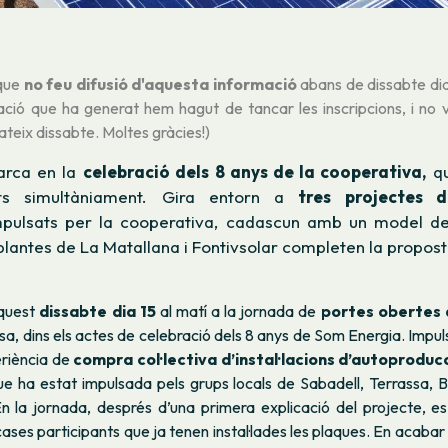
que
no feu difusió d'aquesta informació
abans de dissabte dia
ació que ha generat hem hagut de tancar les inscripcions, i no 
teix dissabte. Moltes gràcies!)
arca en la
celebració dels
8 anys de la cooperativa,
qu
s simultàniament. Gira entorn a
tres projectes 
pulsats per la cooperativa, cadascun amb un model d
 plantes de La Matallana i Fontivsolar completen la propost
quest
dissabte dia 15
al matí a la jornada de
portes obertes 
sa, dins els actes de celebració dels 8 anys de Som Energia. Impuls
eriència de
compra col·lectiva d’instal·lacions d’autoproduc
e ha estat impulsada pels grups locals de Sabadell, Terrassa, B
n la jornada, després d’una primera explicació del projecte, es
cases participants que ja tenen instal·lades les plaques. En acabar 