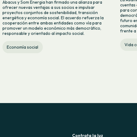
Abacus y Som Energia han firmado una alianza para
cuentas 
ofrecer nuevas ventajas a sus socios e impulsar
para con
proyectos conjuntos de sostenibilidad, transición
democrát
energética y economía social. El acuerdo refuerza la
futuro e
cooperación entre ambas entidades como vía para
comunida
promover un modelo económico más democrático,
frente a 
responsable y orientado al impacto social.
Vida 
Economía social
Contrata la luz