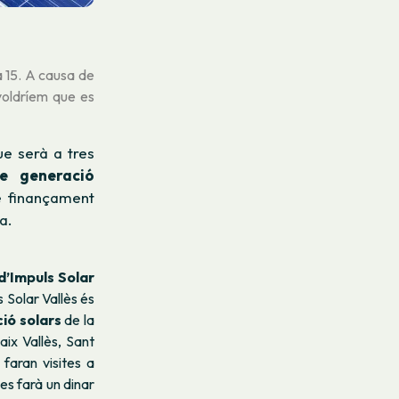
 15
. A causa de
voldríem que es
e serà a tres
de generació
e finançament
a.
d’Impuls Solar
 Solar Vallès és
ció solars
de la
aix Vallès, Sant
 faran visites a
es farà un dinar