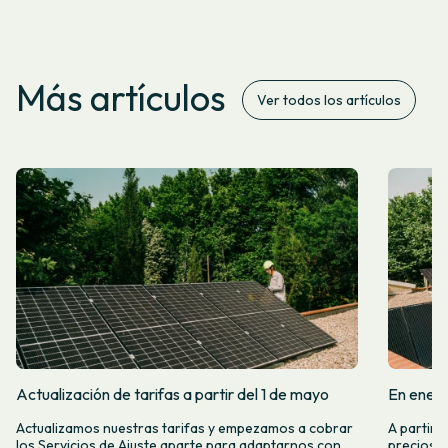
Más artículos
Ver todos los artículos
Actualización de tarifas a partir del 1 de mayo
En enero
Actualizamos nuestras tarifas y empezamos a cobrar
A partir 
los Servicios de Ajuste aparte para adaptarnos con
precios d