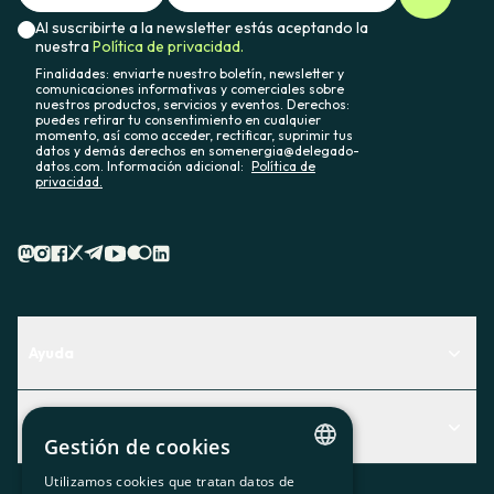
Al suscribirte a la newsletter estás aceptando la
nuestra
Política de privacidad.
Finalidades: enviarte nuestro boletín, newsletter y
comunicaciones informativas y comerciales sobre
nuestros productos, servicios y eventos. Derechos:
puedes retirar tu consentimiento en cualquier
momento, así como acceder, rectificar, suprimir tus
datos y demás derechos en somenergia@delegado-
datos.com. Información adicional:
Política de
privacidad.
Ayuda
Centro de Ayuda
Actualidad
Descubre qué servicio te encaja mejor
Gestión de cookies
Actualidad
Contacto
Utilizamos cookies que tratan datos de
CATALAN