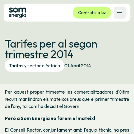
Contrata la luz
Abrir 
Tarifas
Tarifes per al segon
Servicios
trimestre 2014
Empresas
La cooperativa
Tarifas y sector eléctrico
01 Abril 2014
Contacto
Trámites
Per aquest proper trimestre les comercialitzadores d'últim
Oficina virtual
recurs mantindran els mateixos preus que el primer trimestre
de l'any, tal com ha decidit el Govern.
Idioma:
ES
CA
GL
EU
Però a Som Energia no farem el mateix!
El Consell Rector, conjuntament amb l'equip tècnic, ha pres