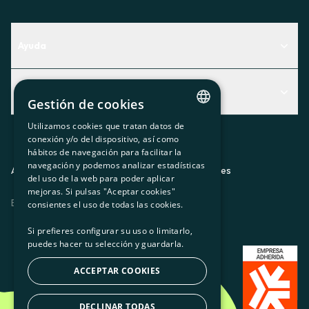
Ayuda
Centro de Ayuda
Actualidad
Descubre qué servicio te encaja mejor
Gestión de cookies
Actualidad
Contacto
Utilizamos cookies que tratan datos de
CATALAN
conexión y/o del dispositivo, así como
El rincón de la socia
hábitos de navegación para facilitar la
SPANISH
navegación y podemos analizar estadísticas
Prensa
Aviso legal
Política de privacidad
Política de cookies
del uso de la web para poder aplicar
GL
mejoras. Si pulsas "Aceptar cookies"
Trabaja con nosotros
ES
CA
GL
EU
BASQUE
consientes el uso de todas las cookies.
Si prefieres configurar su uso o limitarlo,
puedes hacer tu selección y guardarla.
ACCEPTAR COOKIES
DECLINAR TODAS