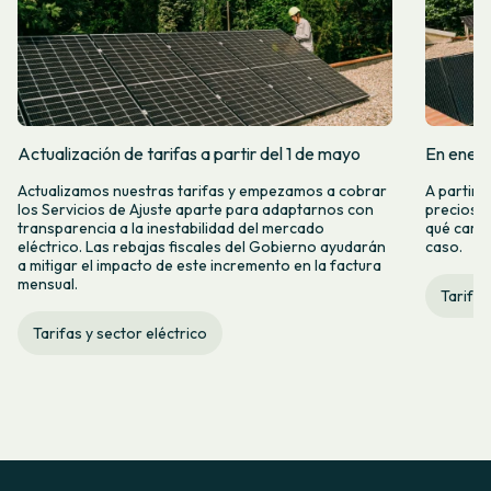
Actualización de tarifas a partir del 1 de mayo
En enero
Actualizamos nuestras tarifas y empezamos a cobrar
A partir 
los Servicios de Ajuste aparte para adaptarnos con
precios d
transparencia a la inestabilidad del mercado
qué camb
eléctrico. Las rebajas fiscales del Gobierno ayudarán
caso.
a mitigar el impacto de este incremento en la factura
mensual.
Tarifas
Tarifas y sector eléctrico