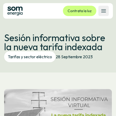
Contrata la luz
Abrir 
Tarifas
Sesión informativa sobre
Servicios
la nueva tarifa indexada
Empresas
La cooperativa
Tarifas y sector eléctrico
28 Septiembre 2023
Contacto
Trámites
Oficina virtual
Idioma:
ES
CA
GL
EU