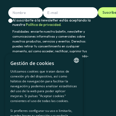
Suscríb
Al suscribirte a la newsletter estás aceptando la
nuestra
Política de privacidad.
Finalidades: enviarte nuestro boletín, newsletter y
comunicaciones informativas y comerciales sobre
nuestros productos, servicios y eventos. Derechos:
puedes retirar tu consentimiento en cualquier
momento, así como acceder, rectificar, suprimir tus
datos y demás derechos en somenergia@delegado-
datos.com. Información adicional:
Política de
Gestión de cookies
privacidad.
Utilizamos cookies que tratan datos de
CATALAN
conexión y/o del dispositivo, así como
hábitos de navegación para facilitar la
SPANISH
navegación y podemos analizar estadísticas
900 103 605
del uso de la web para poder aplicar
GL
mejoras. Si pulsas "Aceptar cookies"
BASQUE
consientes el uso de todas las cookies.
Si prefieres configurar su uso o limitarlo,
puedes hacer tu selección y guardarla.