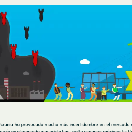
Ucrania ha provocado mucha más incertidumbre en el mercado e
nergía en el mercado mayorista han vuelto a marcar máximos histó