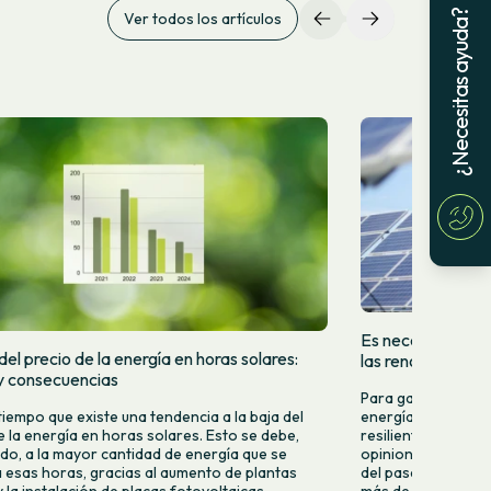
¿Necesitas ayuda?
Ver todos los artículos
Es necesario que 
el precio de la energía en horas solares:
las renovables
y consecuencias
Para garantizar u
tiempo que existe una tendencia a la baja del
energía renovable,
e la energía en horas solares. Esto se debe,
resiliente, eficien
do, a la mayor cantidad de energía que se
opiniones y especu
 esas horas, gracias al aumento de plantas
del pasado lunes 2
 la instalación de placas fotovoltaicas.
más de quince años 