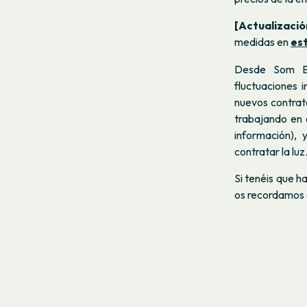
[Actualizaci
medidas en
est
Desde Som Ene
fluctuaciones 
nuevos contrat
trabajando en 
información)
, 
contratar la luz
Si tenéis que h
os recordamos 