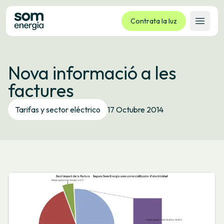
Contrata la luz
Abrir 
Tarifas
Nova informació a les
Servicios
factures
Empresas
La cooperativa
Tarifas y sector eléctrico
17 Octubre 2014
Contacto
Trámites
Oficina virtual
Idioma:
ES
CA
GL
EU