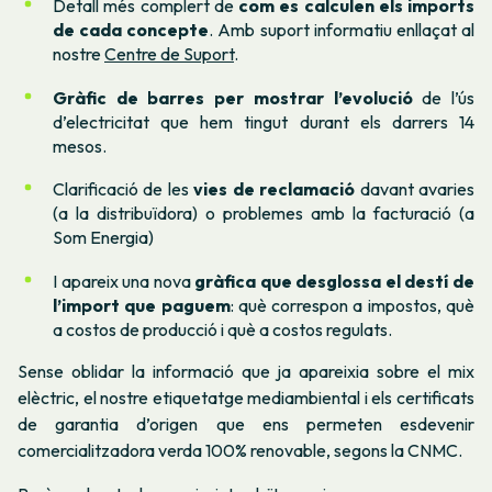
Detall més complert de
com es calculen els imports
de cada concepte
. Amb suport informatiu enllaçat al
nostre
Centre de Suport
.
Gràfic de barres per mostrar l’evolució
de l’ús
d’electricitat que hem tingut durant els darrers 14
mesos.
Clarificació de les
vies de reclamació
davant avaries
(a la distribuïdora) o problemes amb la facturació (a
Som Energia)
I apareix una nova
gràfica que desglossa el destí de
l’import que paguem
: què correspon a impostos, què
a costos de producció i què a costos regulats.
Sense oblidar la informació que ja apareixia sobre el mix
elèctric, el nostre etiquetatge mediambiental i els certificats
de garantia d’origen que ens permeten esdevenir
comercialitzadora verda 100% renovable, segons la CNMC.