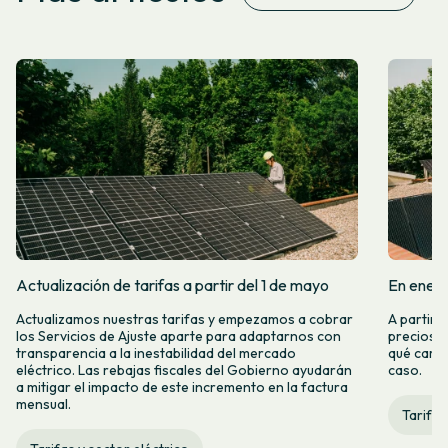
Actualización de tarifas a partir del 1 de mayo
En enero
Actualizamos nuestras tarifas y empezamos a cobrar
A partir 
los Servicios de Ajuste aparte para adaptarnos con
precios d
transparencia a la inestabilidad del mercado
qué camb
eléctrico. Las rebajas fiscales del Gobierno ayudarán
caso.
a mitigar el impacto de este incremento en la factura
mensual.
Tarifas