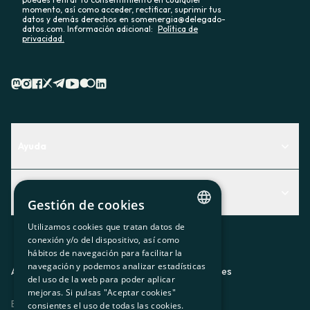
momento, así como acceder, rectificar, suprimir tus
datos y demás derechos en somenergia@delegado-
datos.com. Información adicional:
Política de
privacidad.
Ayuda
Centro de Ayuda
Actualidad
Descubre qué servicio te encaja mejor
Gestión de cookies
Actualidad
Contacto
Utilizamos cookies que tratan datos de
CATALAN
conexión y/o del dispositivo, así como
El rincón de la socia
hábitos de navegación para facilitar la
SPANISH
navegación y podemos analizar estadísticas
Prensa
Aviso legal
Política de privacidad
Política de cookies
del uso de la web para poder aplicar
GL
mejoras. Si pulsas "Aceptar cookies"
Trabaja con nosotros
ES
CA
GL
EU
BASQUE
consientes el uso de todas las cookies.