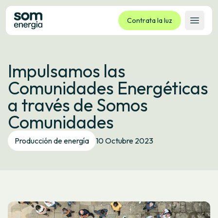
Contrata la luz
Abrir 
Tarifas
Impulsamos las
Servicios
Comunidades Energéticas
Empresas
a través de Somos
La cooperativa
Comunidades
Contacto
Trámites
Producción de energía
10 Octubre 2023
Oficina virtual
Idioma:
ES
CA
GL
EU