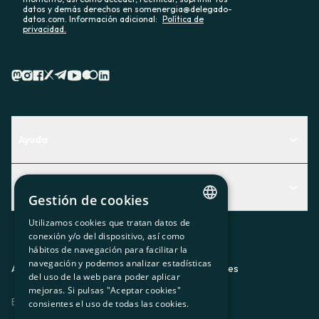
datos y demás derechos en somenergia@delegado-
datos.com. Información adicional:
Política de
privacidad.
Ayuda
Centro de Ayuda
Actualidad
Descubre qué servicio te encaja mejor
Gestión de cookies
Actualidad
Contacto
Utilizamos cookies que tratan datos de
CATALAN
conexión y/o del dispositivo, así como
El rincón de la socia
hábitos de navegación para facilitar la
SPANISH
navegación y podemos analizar estadísticas
Prensa
Aviso legal
Política de privacidad
Política de cookies
del uso de la web para poder aplicar
GL
mejoras. Si pulsas "Aceptar cookies"
Trabaja con nosotros
ES
CA
GL
EU
BASQUE
consientes el uso de todas las cookies.