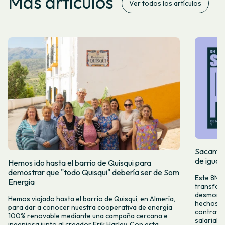
Más artículos
Ver todos los artículos
Sacamos 
de igual
Hemos ido hasta el barrio de Quisqui para
demostrar que "todo Quisqui" debería ser de Som
Este 8M, 
Energia
transform
desmontar
Hemos viajado hasta el barrio de Quisqui, en Almería,
hechos y 
para dar a conocer nuestra cooperativa de energía
contrataci
100% renovable mediante una campaña cercana e
salarial 
ingeniosa junto al creador Erik Harley. Con esta