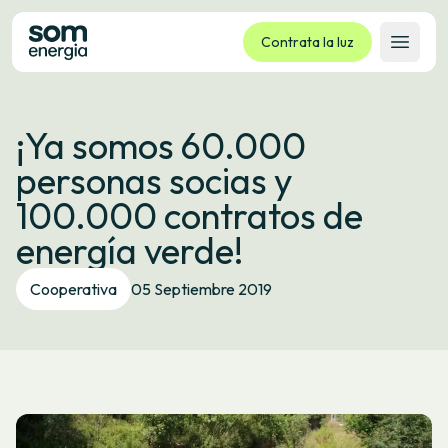
Contrata la luz
Abrir 
Tarifas
¡Ya somos 60.000
Servicios
personas socias y
Empresas
100.000 contratos de
La cooperativa
energía verde!
Contacto
Trámites
Cooperativa
05 Septiembre 2019
Oficina virtual
Idioma:
ES
CA
GL
EU