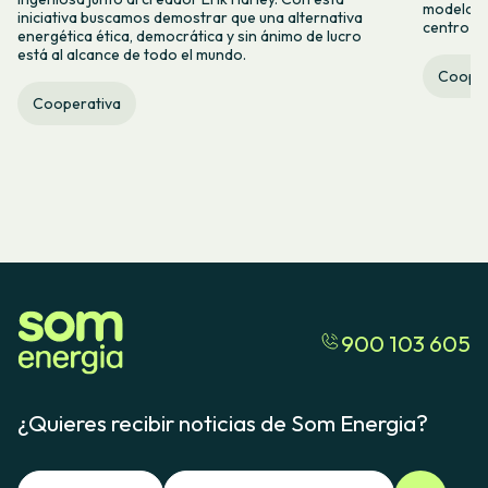
modelo co
iniciativa buscamos demostrar que una alternativa
centro ca
energética ética, democrática y sin ánimo de lucro
está al alcance de todo el mundo.
Cooper
Cooperativa
900 103 605
¿Quieres recibir noticias de Som Energia?