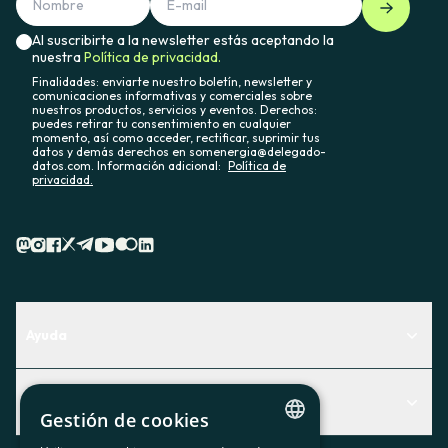
Al suscribirte a la newsletter estás aceptando la
nuestra
Política de privacidad.
Finalidades: enviarte nuestro boletín, newsletter y
comunicaciones informativas y comerciales sobre
nuestros productos, servicios y eventos. Derechos:
puedes retirar tu consentimiento en cualquier
momento, así como acceder, rectificar, suprimir tus
datos y demás derechos en somenergia@delegado-
datos.com. Información adicional:
Política de
privacidad.
Ayuda
Centro de Ayuda
Actualidad
Descubre qué servicio te encaja mejor
Gestión de cookies
Actualidad
Contacto