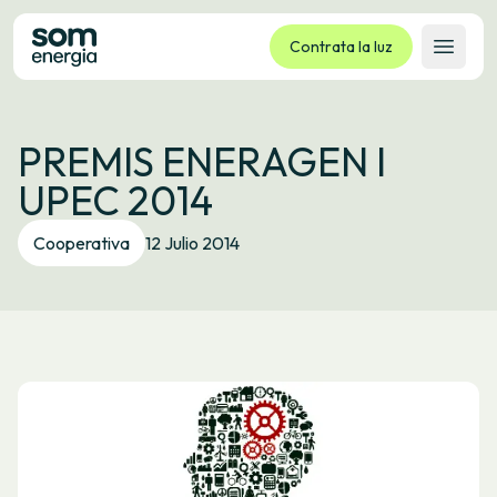
Contrata la luz
Abrir 
Tarifas
PREMIS ENERAGEN I
Servicios
UPEC 2014
Empresas
La cooperativa
Cooperativa
12 Julio 2014
Contacto
Trámites
Oficina virtual
Idioma:
ES
CA
GL
EU