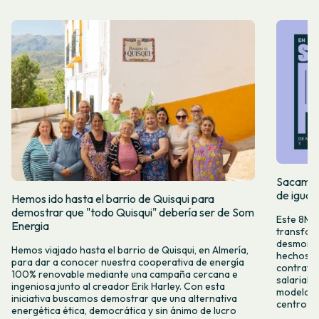
Sacamos 
de igual
Hemos ido hasta el barrio de Quisqui para
demostrar que "todo Quisqui" debería ser de Som
Este 8M, 
Energia
transform
desmontar
Hemos viajado hasta el barrio de Quisqui, en Almería,
hechos y 
para dar a conocer nuestra cooperativa de energía
contrataci
100% renovable mediante una campaña cercana e
salarial 
ingeniosa junto al creador Erik Harley. Con esta
modelo co
iniciativa buscamos demostrar que una alternativa
centro ca
energética ética, democrática y sin ánimo de lucro