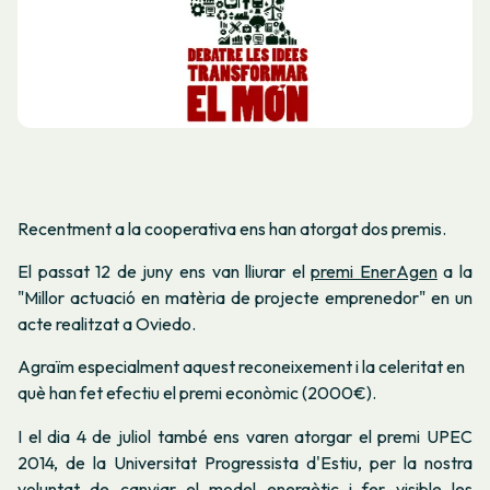
Recentment a la cooperativa ens han atorgat dos premis.
El passat 12 de juny ens van lliurar el
premi EnerAgen
a la
"Millor actuació en matèria de projecte emprenedor" en un
acte realitzat a Oviedo.
Agraïm especialment aquest reconeixement i la celeritat en
què han fet efectiu el premi econòmic (2000€).
I el dia 4 de juliol també ens varen atorgar el premi UPEC
2014, de la Universitat Progressista d'Estiu, per la nostra
voluntat de canviar el model energètic i fer visible les