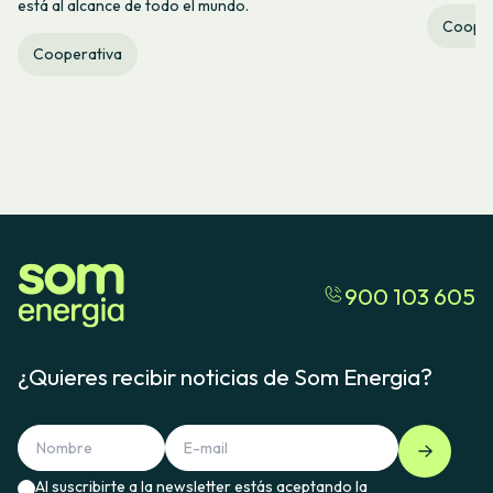
está al alcance de todo el mundo.
Cooper
Cooperativa
900 103 605
¿Quieres recibir noticias de Som Energia?
Al suscribirte a la newsletter estás aceptando la