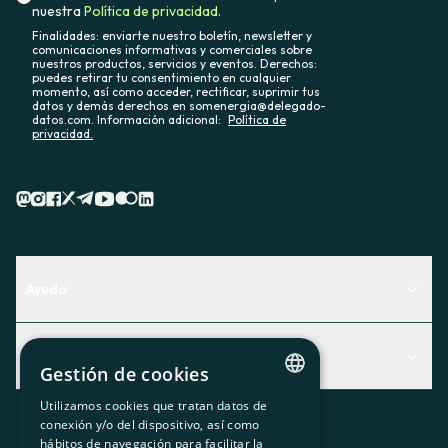
nuestra
Política de privacidad.
Finalidades: enviarte nuestro boletín, newsletter y
comunicaciones informativas y comerciales sobre
nuestros productos, servicios y eventos. Derechos:
puedes retirar tu consentimiento en cualquier
momento, así como acceder, rectificar, suprimir tus
datos y demás derechos en somenergia@delegado-
datos.com. Información adicional:
Política de
privacidad.
Ayuda
Centro de Ayuda
Actualidad
Descubre qué servicio te encaja mejor
Gestión de cookies
Actualidad
Contacto
Utilizamos cookies que tratan datos de
CATALAN
conexión y/o del dispositivo, así como
El rincón de la socia
hábitos de navegación para facilitar la