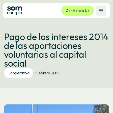
Contrata la luz
Abrir 
Tarifas
Pago de los intereses 2014
Servicios
de las aportaciones
Empresas
voluntarias al capital
La cooperativa
social
Contacto
Trámites
Cooperativa
11 Febrero 2015
Oficina virtual
Idioma:
ES
CA
GL
EU