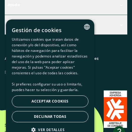
Ayuda
Centro de Ayuda
Actualidad
Descubre qué servicio te encaja mejor
Gestión de cookies
Actualidad
Contacto
Utilizamos cookies que tratan datos de
CATALAN
conexión y/o del dispositivo, así como
El rincón de la socia
hábitos de navegación para facilitar la
SPANISH
navegación y podemos analizar estadísticas
Prensa
Aviso legal
Política de privacidad
Política de cookies
del uso de la web para poder aplicar
GL
mejoras. Si pulsas "Aceptar cookies"
Trabaja con nosotros
ES
CA
GL
EU
BASQUE
consientes el uso de todas las cookies.
Si prefieres configurar su uso o limitarlo,
puedes hacer tu selección y guardarla.
ACCEPTAR COOKIES
DECLINAR TODAS
Som Energia SCCL - 2026
?
VER DETALLES