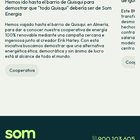
de igual
Hemos ido hasta el barrio de Quisqui para
demostrar que "todo Quisqui" debería ser de Som
Este 8M, 
Energia
transform
desmontar
Hemos viajado hasta el barrio de Quisqui, en Almería,
hechos y 
para dar a conocer nuestra cooperativa de energía
contrataci
100% renovable mediante una campaña cercana e
salarial 
ingeniosa junto al creador Erik Harley. Con esta
modelo co
iniciativa buscamos demostrar que una alternativa
centro ca
energética ética, democrática y sin ánimo de lucro
está al alcance de todo el mundo.
Cooper
Cooperativa
900 103 605