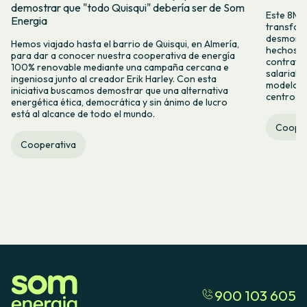
demostrar que "todo Quisqui" debería ser de Som
Este 8M, 
Energia
transform
desmontar
Hemos viajado hasta el barrio de Quisqui, en Almería,
hechos y 
para dar a conocer nuestra cooperativa de energía
contrataci
100% renovable mediante una campaña cercana e
salarial 
ingeniosa junto al creador Erik Harley. Con esta
modelo co
iniciativa buscamos demostrar que una alternativa
centro ca
energética ética, democrática y sin ánimo de lucro
está al alcance de todo el mundo.
Cooper
Cooperativa
900 103 605