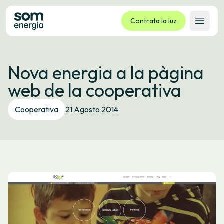
Contrata la luz
Abrir 
Tarifas
Nova energia a la pàgina
Servicios
web de la cooperativa
Empresas
La cooperativa
Cooperativa
21 Agosto 2014
Contacto
Trámites
Oficina virtual
Idioma:
ES
CA
GL
EU