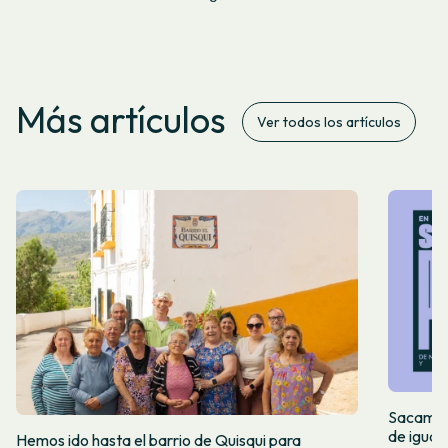
Más artículos
Ver todos los artículos
Sacamos 
de igual
Hemos ido hasta el barrio de Quisqui para