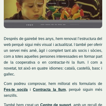
Després de gairebé tres anys, hem renovat l’estructura del
web perquè sigui més visual i actualitzat. I també per oferir
un servei més amè, àgil i complert tant als socis i sòcies,
com a totes aquelles persones interessades en formar part
de la cooperativa o en contractar-hi la llum. I com a
novetat, tot això en quatre idiomes: català, castellà, basc i
gallec.
Com podreu comprovar, hem millorat els formularis de
Fes-te soci/a
i
Contracta la llum
, perquè siguin més
senzills.
També hem creat un
Centre de suport
, amb un recull de