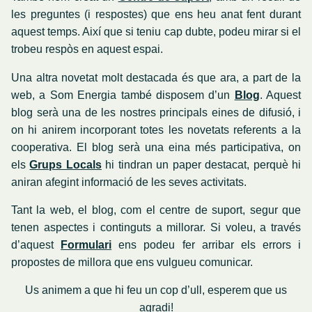
les preguntes (i respostes) que ens heu anat fent durant
aquest temps. Així que si teniu cap dubte, podeu mirar si el
trobeu respòs en aquest espai.
Una altra novetat molt destacada és que ara, a part de la
web, a Som Energia també disposem d’un
Blog
.
Aquest
blog serà una de les nostres principals eines de difusió, i
on hi anirem incorporant totes les novetats referents a la
cooperativa. El blog serà una eina més participativa, on
els
Grups Locals
hi tindran un paper destacat, perquè hi
aniran afegint informació de les seves activitats.
Tant la web, el blog, com el centre de suport, segur que
tenen aspectes i continguts a millorar. Si voleu, a través
d’aquest
Formulari
ens podeu fer arribar els errors i
propostes de millora que ens vulgueu comunicar.
Us animem a que hi feu un cop d’ull, esperem que us
agradi!