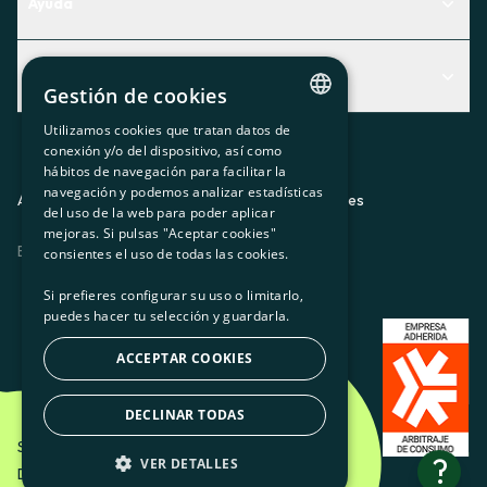
Ayuda
Centro de Ayuda
Actualidad
Descubre qué servicio te encaja mejor
Gestión de cookies
Actualidad
Contacto
Utilizamos cookies que tratan datos de
CATALAN
conexión y/o del dispositivo, así como
El rincón de la socia
hábitos de navegación para facilitar la
SPANISH
navegación y podemos analizar estadísticas
Prensa
Aviso legal
Política de privacidad
Política de cookies
del uso de la web para poder aplicar
GL
mejoras. Si pulsas "Aceptar cookies"
Trabaja con nosotros
ES
CA
GL
EU
BASQUE
consientes el uso de todas las cookies.
Si prefieres configurar su uso o limitarlo,
puedes hacer tu selección y guardarla.
ACCEPTAR COOKIES
DECLINAR TODAS
Som Energia SCCL - 2026
?
VER DETALLES
Diseño creativo de Etéreo Design.