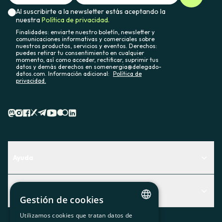
Al suscribirte a la newsletter estás aceptando la
nuestra
Política de privacidad.
Finalidades: enviarte nuestro boletín, newsletter y
comunicaciones informativas y comerciales sobre
nuestros productos, servicios y eventos. Derechos:
puedes retirar tu consentimiento en cualquier
momento, así como acceder, rectificar, suprimir tus
datos y demás derechos en somenergia@delegado-
datos.com. Información adicional:
Política de
privacidad.
Ayuda
Centro de Ayuda
Actualidad
Descubre qué servicio te encaja mejor
Gestión de cookies
Actualidad
Contacto
Utilizamos cookies que tratan datos de
CATALAN