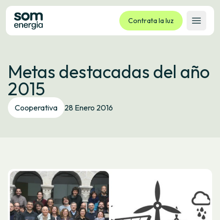
Contrata la luz
Abrir 
Tarifas
Metas destacadas del año
Servicios
2015
Empresas
La cooperativa
Cooperativa
28 Enero 2016
Contacto
Trámites
Oficina virtual
Idioma:
ES
CA
GL
EU