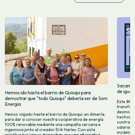
Sacamos 
de igual
Hemos ido hasta el barrio de Quisqui para
demostrar que "todo Quisqui" debería ser de Som
Este 8M, 
Energia
transform
desmontar
Hemos viajado hasta el barrio de Quisqui, en Almería,
hechos y 
para dar a conocer nuestra cooperativa de energía
contrataci
100% renovable mediante una campaña cercana e
salarial 
ingeniosa junto al creador Erik Harley. Con esta
modelo co
iniciativa buscamos demostrar que una alternativa