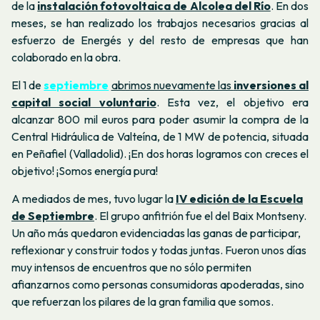
de la
instalación fotovoltaica de Alcolea del Río
. En dos
meses, se han realizado los trabajos necesarios gracias al
esfuerzo de Energés y del resto de empresas que han
colaborado en la obra.
El 1 de
septiembre
abrimos nuevamente las
inversiones al
capital social voluntario
. Esta vez, el objetivo era
alcanzar 800 mil euros para poder asumir la compra de la
Central Hidráulica de Valteína, de 1 MW de potencia, situada
en Peñafiel (Valladolid). ¡En dos horas logramos con creces el
objetivo! ¡Somos energía pura!
A mediados de mes, tuvo lugar la
IV edición de la Escuela
de Septiembre
. El grupo anfitrión fue el del Baix Montseny.
Un año más quedaron evidenciadas las ganas de participar,
reflexionar y construir todos y todas juntas. Fueron unos días
muy intensos de encuentros que no sólo permiten
afianzarnos como personas consumidoras apoderadas, sino
que refuerzan los pilares de la gran familia que somos.