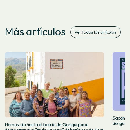
Más artículos
Ver todos los artículos
Sacamos 
de igual
Hemos ido hasta el barrio de Quisqui para