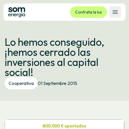
Contrata la luz
Abrir 
Tarifas
Lo hemos conseguido,
Servicios
¡hemos cerrado las
Empresas
inversiones al capital
La cooperativa
social!
Contacto
Trámites
Cooperativa
01 Septiembre 2015
Oficina virtual
Idioma:
ES
CA
GL
EU