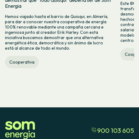
demostrar que "todo Quisqui" debería ser de Som
Este 8M, 
Energia
transform
desmontar
Hemos viajado hasta el barrio de Quisqui, en Almería,
hechos y 
para dar a conocer nuestra cooperativa de energía
contrataci
100% renovable mediante una campaña cercana e
salarial 
ingeniosa junto al creador Erik Harley. Con esta
modelo co
iniciativa buscamos demostrar que una alternativa
centro ca
energética ética, democrática y sin ánimo de lucro
está al alcance de todo el mundo.
Cooper
Cooperativa
900 103 605