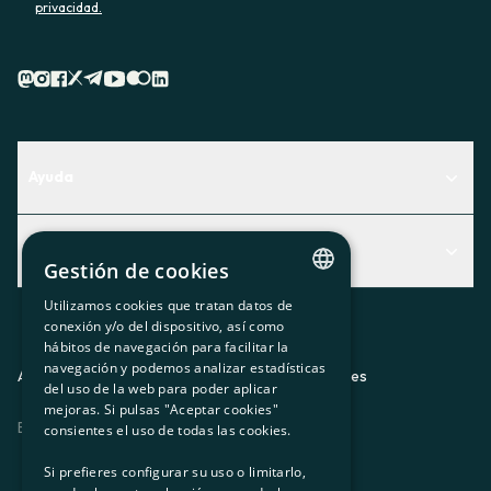
privacidad.
Ayuda
Centro de Ayuda
Actualidad
Descubre qué servicio te encaja mejor
Gestión de cookies
Actualidad
Contacto
Utilizamos cookies que tratan datos de
CATALAN
conexión y/o del dispositivo, así como
El rincón de la socia
hábitos de navegación para facilitar la
SPANISH
navegación y podemos analizar estadísticas
Prensa
Aviso legal
Política de privacidad
Política de cookies
del uso de la web para poder aplicar
GL
mejoras. Si pulsas "Aceptar cookies"
Trabaja con nosotros
ES
CA
GL
EU
BASQUE
consientes el uso de todas las cookies.
Si prefieres configurar su uso o limitarlo,