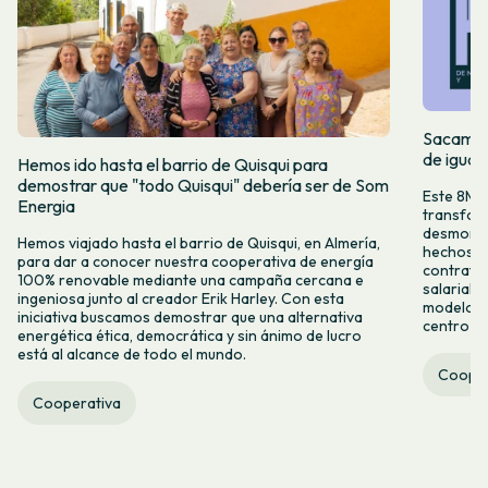
Sacamos 
de igual
Hemos ido hasta el barrio de Quisqui para
demostrar que "todo Quisqui" debería ser de Som
Este 8M, 
Energia
transform
desmontar
Hemos viajado hasta el barrio de Quisqui, en Almería,
hechos y 
para dar a conocer nuestra cooperativa de energía
contrataci
100% renovable mediante una campaña cercana e
salarial 
ingeniosa junto al creador Erik Harley. Con esta
modelo co
iniciativa buscamos demostrar que una alternativa
centro ca
energética ética, democrática y sin ánimo de lucro
está al alcance de todo el mundo.
Cooper
Cooperativa