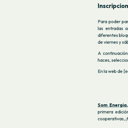
Inscripcio
Para poder par
las entradas a
diferentes bloq
de viernes y sá
A continuación
haces, seleccio
En la web de [e
Som Energia
,
primera edició
cooperativas, ¡