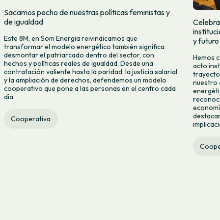
Sacamos pecho de nuestras políticas feministas y
de igualdad
Celebra
institu
Este 8M, en Som Energia reivindicamos que
y futuro
transformar el modelo energético también significa
desmontar el patriarcado dentro del sector, con
Hemos ce
hechos y políticas reales de igualdad. Desde una
acto ins
contratación valiente hasta la paridad, la justicia salarial
trayecto
y la ampliación de derechos, defendemos un modelo
nuestro 
cooperativo que pone a las personas en el centro cada
energéti
día.
reconoci
economía
destacan
Cooperativa
implicac
Coope