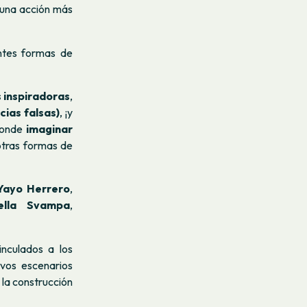
​​una acción más
entes formas de
 inspiradoras
,
cias falsas)
, ¡y
 donde
imaginar
 otras formas de
Yayo Herrero
,
tella Svampa
,
nculados a los
evos escenarios
 la construcción