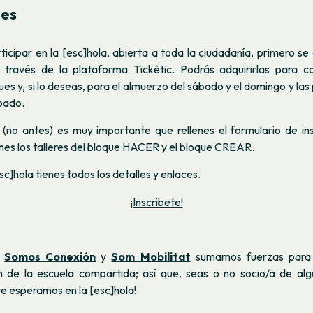
nes
ticipar en la [esc]hola, abierta a toda la ciudadanía, primero s
 través de la plataforma Tickètic. Podrás adquirirlas para 
ues y, si lo deseas, para el almuerzo del sábado y el domingo y la
bado.
 (
no antes
) es muy importante que rellenes el formulario de insc
nes los talleres del bloque HACER y el bloque CREAR.
sc]hola tienes todos los detalles y enlaces.
¡Inscríbete!
Somos Conexión
y
Som Mobilitat
sumamos fuerzas para 
n de la escuela compartida; así que, seas o no socio/a de alg
te esperamos en la [esc]hola!