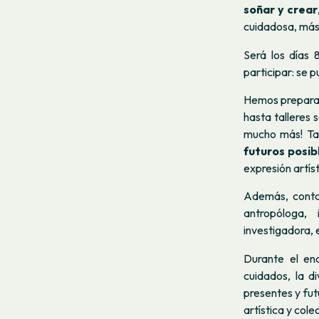
soñar y crear
cuidadosa, más
Será los días 
participar: se p
Hemos prepara
hasta talleres
mucho más! Tam
futuros posib
expresión artíst
Además, cont
antropóloga,
investigadora, 
Durante el en
cuidados, la d
presentes y fut
artística y cole