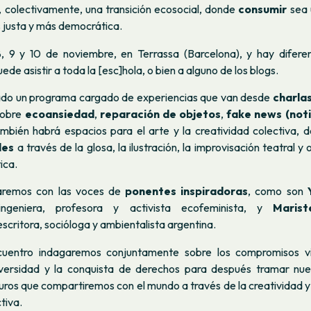
, colectivamente, una transición ecosocial, donde
consumir
sea 
 justa y más democrática.
8, 9 y 10 de noviembre, en Terrassa (Barcelona), y hay difer
uede asistir a toda la [esc]hola, o bien a alguno de los blogs.
do un programa cargado de experiencias que van desde
charlas
 sobre
ecoansiedad
,
reparación de objetos
,
fake news (
noti
bién habrá espacios para el arte y la creatividad colectiva,
les
a través de la glosa, la ilustración, la improvisación teatral y
ica.
aremos con las voces de
ponentes inspiradoras
, como son
 ingeniera, profesora y activista ecofeminista, y
Maris
escritora, socióloga y ambientalista argentina.
cuentro
indagaremos conjuntamente sobre los compromisos vi
iversidad y la conquista de derechos para después tramar nu
uros que compartiremos con el mundo a través de la creatividad y
ctiva.