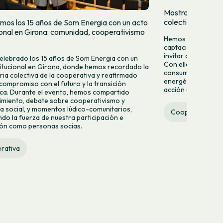
Mostramos quien
colectivamente
mos los 15 años de Som Energia con un acto
cional en Girona: comunidad, cooperativismo
Hemos lanzado una
captación para da
invitar a más pers
lebrado los 15 años de Som Energia con un
Con ella queremos 
titucional en Girona, donde hemos recordado la
consumir energía v
ria colectiva de la cooperativa y reafirmado
energético desde la
compromiso con el futuro y la transición
acción colectiva.
ca. Durante el evento, hemos compartido
miento, debate sobre cooperativismo y
 social, y momentos lúdico-comunitarios,
Cooperativa
do la fuerza de nuestra participación e
ión como personas socias.
rativa