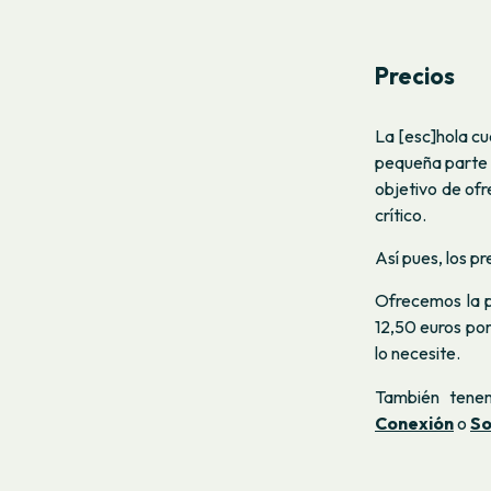
Precios
La [esc]hola c
pequeña parte d
objetivo de ofr
crítico.
Así pues, los p
Ofrecemos la p
12,50 euros por
lo necesite.
También tenem
Conexión
o
So