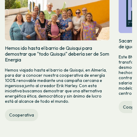
Sacamos 
de igual
Hemos ido hasta el barrio de Quisqui para
demostrar que "todo Quisqui" debería ser de Som
Este 8M, 
Energia
transform
desmontar
Hemos viajado hasta el barrio de Quisqui, en Almería,
hechos y 
para dar a conocer nuestra cooperativa de energía
contrataci
100% renovable mediante una campaña cercana e
salarial 
ingeniosa junto al creador Erik Harley. Con esta
modelo co
iniciativa buscamos demostrar que una alternativa
centro ca
energética ética, democrática y sin ánimo de lucro
está al alcance de todo el mundo.
Cooper
Cooperativa