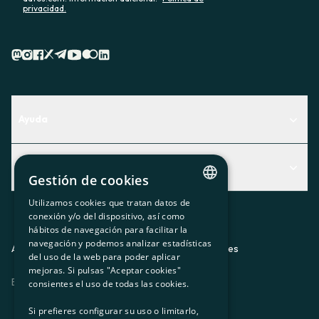
privacidad.
Ayuda
Centro de Ayuda
Actualidad
Descubre qué servicio te encaja mejor
Gestión de cookies
Actualidad
Contacto
Utilizamos cookies que tratan datos de
CATALAN
conexión y/o del dispositivo, así como
El rincón de la socia
hábitos de navegación para facilitar la
SPANISH
navegación y podemos analizar estadísticas
Prensa
Aviso legal
Política de privacidad
Política de cookies
del uso de la web para poder aplicar
GL
mejoras. Si pulsas "Aceptar cookies"
Trabaja con nosotros
ES
CA
GL
EU
BASQUE
consientes el uso de todas las cookies.
Si prefieres configurar su uso o limitarlo,