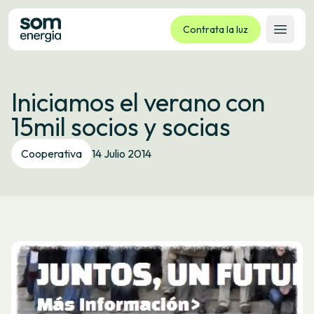
Contrata la luz
Abrir 
Tarifas
Iniciamos el verano con
Servicios
15mil socios y socias
Empresas
La cooperativa
Cooperativa
14 Julio 2014
Contacto
Trámites
Oficina virtual
Idioma:
ES
CA
GL
EU