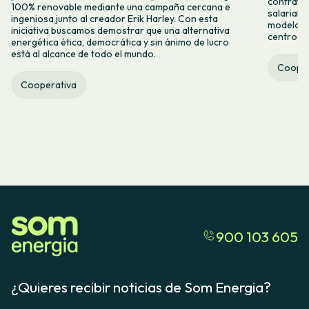
contrataci
100% renovable mediante una campaña cercana e
salarial 
ingeniosa junto al creador Erik Harley. Con esta
modelo co
iniciativa buscamos demostrar que una alternativa
centro ca
energética ética, democrática y sin ánimo de lucro
está al alcance de todo el mundo.
Cooper
Cooperativa
900 103 605
¿Quieres recibir noticias de Som Energia?