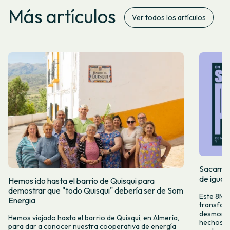
Más artículos
Ver todos los artículos
Sacamos 
de igual
Hemos ido hasta el barrio de Quisqui para
demostrar que "todo Quisqui" debería ser de Som
Este 8M, 
Energia
transform
desmontar
Hemos viajado hasta el barrio de Quisqui, en Almería,
hechos y 
para dar a conocer nuestra cooperativa de energía