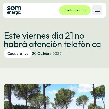
Contrata la luz
Abrir 
Tarifas
Este viernes día 21 no
Servicios
habrá atención telefónica
Empresas
La cooperativa
Cooperativa
20 Octubre 2022
Contacto
Trámites
Oficina virtual
Idioma:
ES
CA
GL
EU