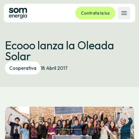
Contrata la luz
Abrir 
Tarifas
Ecooo lanza la Oleada
Servicios
Solar
Empresas
La cooperativa
Cooperativa
18 Abril 2017
Contacto
Trámites
Oficina virtual
Idioma:
ES
CA
GL
EU