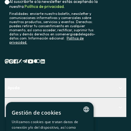
Al suscribirte a la newsletter estás aceptando la
nuestra
Política de privacidad.
Finalidades: enviarte nuestro boletín, newsletter y
comunicaciones informativas y comerciales sobre
nuestros productos, servicios y eventos. Derechos:
puedes retirar tu consentimiento en cualquier
momento, así como acceder, rectificar, suprimir tus
datos y demás derechos en somenergia@delegado-
datos.com. Información adicional:
Política de
privacidad.
Ayuda
Centro de Ayuda
Actualidad
Descubre qué servicio te encaja mejor
Gestión de cookies
Actualidad
Contacto
Utilizamos cookies que tratan datos de
CATALAN
conexión y/o del dispositivo, así como
El rincón de la socia