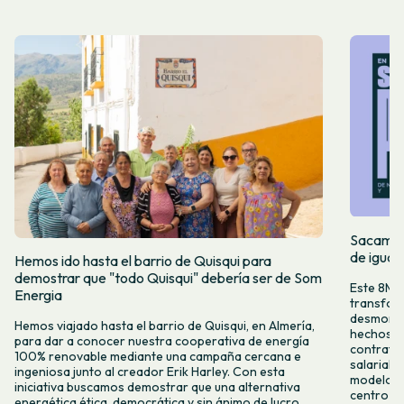
Sacamos 
de igual
Hemos ido hasta el barrio de Quisqui para
demostrar que "todo Quisqui" debería ser de Som
Este 8M, 
Energia
transform
desmontar
Hemos viajado hasta el barrio de Quisqui, en Almería,
hechos y 
para dar a conocer nuestra cooperativa de energía
contrataci
100% renovable mediante una campaña cercana e
salarial 
ingeniosa junto al creador Erik Harley. Con esta
modelo co
iniciativa buscamos demostrar que una alternativa
centro ca
energética ética, democrática y sin ánimo de lucro