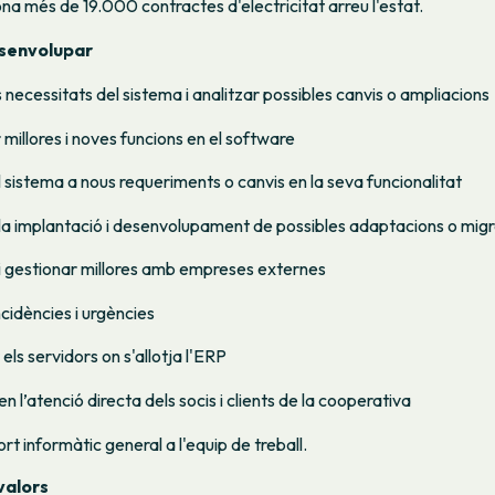
ona més de 19.000 contractes d'electricitat arreu l'estat.
esenvolupar
 necessitats del sistema i analitzar possibles canvis o ampliacions
millores i noves funcions en el software
 sistema a nous requeriments o canvis en la seva funcionalitat
la implantació i desenvolupament de possibles adaptacions o mig
i gestionar millores amb empreses externes
cidències i urgències
els servidors on s'allotja l'ERP
en l’atenció directa dels socis i clients de la cooperativa
t informàtic general a l'equip de treball.
valors