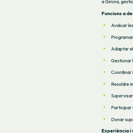
a Girona, gesti
Funcions a d
Avaluar les
Programar 
Adaptar el
Gestionar 
Coordinar 
Resoldre in
Supervisar 
Participar 
Donar supor
Experiència i 