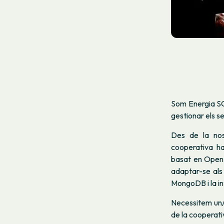
Som Energia SC
gestionar els s
Des de la nos
cooperativa ha
basat en OpenE
adaptar-se als 
MongoDB i la in
Necessitem un/a
de la cooperati