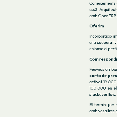
Coneixements de
css3. Arquitect
amb OpenERP.
Oferim
Incorporació i
una cooperativ
en base al perfi
Com respondre
Feu-nos arriba
carta de pre
activat 19.000 
100.000 en els
stackoverflow, 
El termini per 
amb vosaltres a