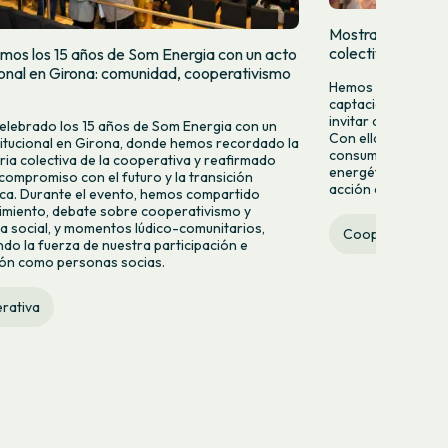
Mostramos quien
colectivamente
mos los 15 años de Som Energia con un acto
cional en Girona: comunidad, cooperativismo
Hemos lanzado una
captación para da
invitar a más pers
lebrado los 15 años de Som Energia con un
Con ella queremos 
titucional en Girona, donde hemos recordado la
consumir energía v
ria colectiva de la cooperativa y reafirmado
energético desde la
compromiso con el futuro y la transición
acción colectiva.
ca. Durante el evento, hemos compartido
miento, debate sobre cooperativismo y
 social, y momentos lúdico-comunitarios,
Cooperativa
do la fuerza de nuestra participación e
ión como personas socias.
rativa