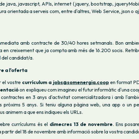
 java, javascript, APIs, internet (jquery, bootstrap, jqueryMobile
ura orientada a serveis com, entre d'altres, Web Service, json o a
mmediata amb contracte de 30/40 hores setmanals. Bon ambien
a en creixement que ja compta amb més de 16.200 socis. Retrib
l del candidat/a.
 a l'oferta
r el vostre
currículum a
jobs@somenergia.coop
en format PD
sentació
on expliqueu com imagineu el futur informàtic d'una co
contractes en 3 anys d'activitat comercialitzadora i amb l'ambic
 pròxims 5 anys. Si teniu alguna pàgina web, una app o un per
us animem a que ens indiqueu els URLs.
rebre currículums és el
dimecres 13 de novembre
. Ens posar
 partir del 18 de novembre amb informació sobre la vostra candid