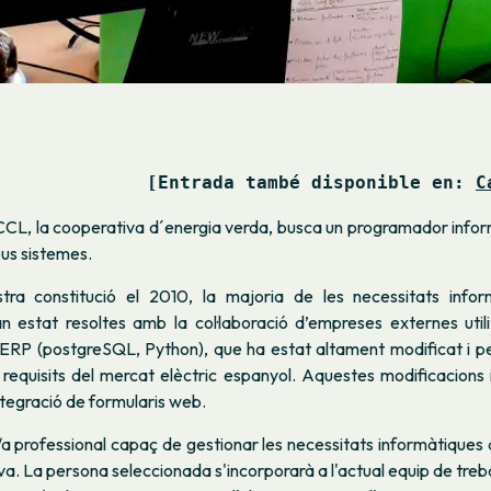
[Entrada també disponible en: 
C
CL, la cooperativa d´energia verda, busca un programador inform
eus sistemes.
tra constitució el 2010, la majoria de les necessitats infor
n estat resoltes amb la col·laboració d’empreses externes util
RP (postgreSQL, Python), que ha estat altament modificat i pe
requisits del mercat elèctric espanyol. Aquestes modificacions 
tegració de formularis web.
 professional capaç de gestionar les necessitats informàtiques a
va. La persona seleccionada s'incorporarà a l'actual equip de treb