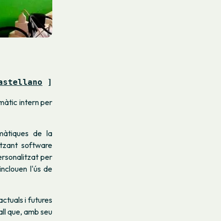
astellano
 ]
àtic intern per
màtiques de la
itzant software
rsonalitzat per
inclouen l'ús de
ctuals i futures
all que, amb seu