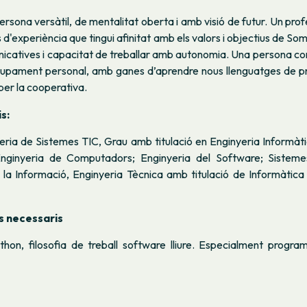
sona versàtil, de mentalitat oberta i amb visió de futur. Un pro
 d'experiència que tingui afinitat amb els valors i objectius de So
unicatives i capacitat de treballar amb autonomia. Una persona
lupament personal, amb ganes d’aprendre nous llenguatges de 
 per la cooperativa.
s:
eria de Sistemes TIC, Grau amb titulació en Enginyeria Informàt
nginyeria de Computadors; Enginyeria del Software; Sistemes
 la Informació, Enginyeria Tècnica amb titulació de Informàtica
 necessaris
thon, filosofia de treball software lliure. Especialment progra