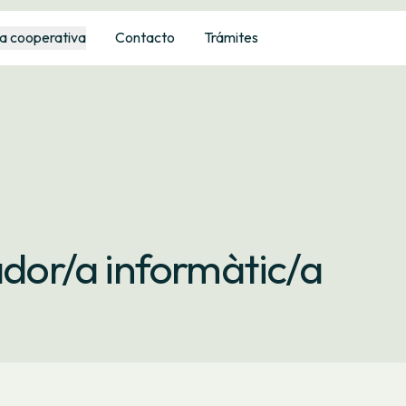
a cooperativa
Contacto
Trámites
or/a informàtic/a