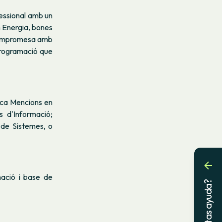
fessional amb un
m Energia, bones
 compromesa amb
programació que
ica Mencions en
 d'Informació;
 de Sistemes, o
mació i base de
¿Necesitas ayuda?