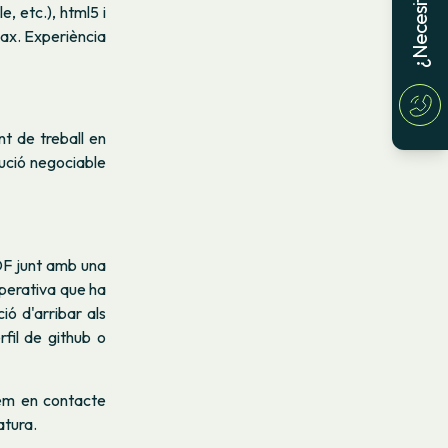
, etc.), html5 i
jax. Experiència
t de treball en
ució negociable
F junt amb una
operativa que ha
ió d'arribar als
fil de github o
em en contacte
atura.