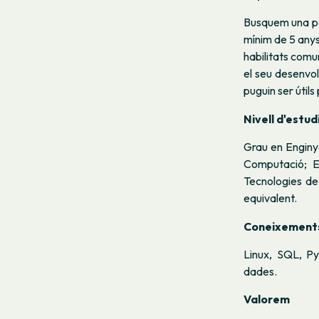
Busquem una per
mínim de 5 anys
habilitats com
el seu desenvo
puguin ser útils
Nivell d'estudi
Grau en Enginy
Computació; E
Tecnologies de
equivalent.
Coneixements
Linux, SQL, Py
dades.
Valorem