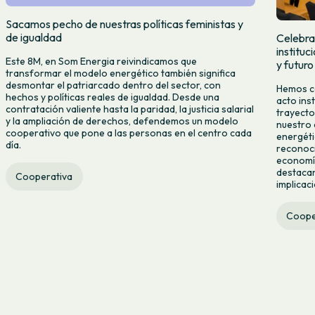
Sacamos pecho de nuestras políticas feministas y
de igualdad
Celebra
institu
Este 8M, en Som Energia reivindicamos que
y futuro
transformar el modelo energético también significa
desmontar el patriarcado dentro del sector, con
Hemos ce
hechos y políticas reales de igualdad. Desde una
acto ins
contratación valiente hasta la paridad, la justicia salarial
trayecto
y la ampliación de derechos, defendemos un modelo
nuestro 
cooperativo que pone a las personas en el centro cada
energéti
día.
reconoci
economía
destacan
Cooperativa
implicac
Coope