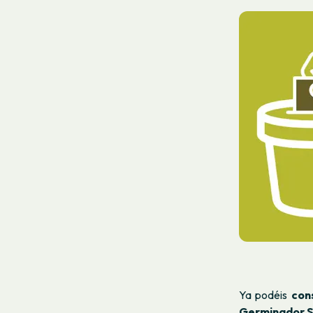
Ya podéis
con
Germinador S