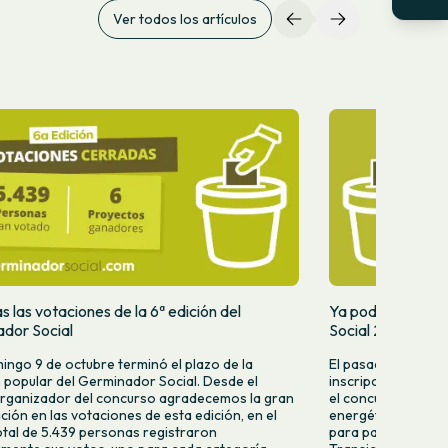
Ver todos los artículos
 las votaciones de la 6ª edición del
Ya podéis votar 
dor Social
Social 2022
ingo 9 de octubre terminó el plazo de la
El pasado mes de j
 popular del Germinador Social. Desde el
inscripciones de l
rganizador del concurso agradecemos la gran
el concurso de inn
ación en las votaciones de esta edición, en el
energética. Del to
otal de 5.439 personas registraron
para participar, 12