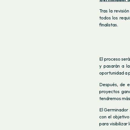
Tras la revisió
todos los requ
finalistas.
El proceso ser
y pasarán a la
oportunidad a p
Después, de en
proyectos gan
tendremos más d
El Germinador S
con el objetiv
para visibiliza