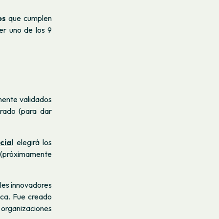
os
que cumplen
er uno de los 9
mente validados
urado (para dar
cial
elegirá los
 (próximamente
ales innovadores
ica. Fue creado
s organizaciones