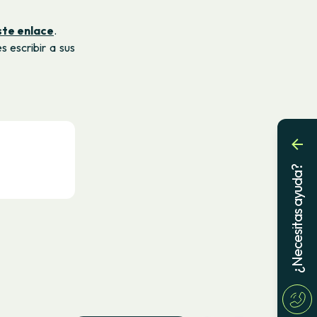
ste enlace
.
 escribir a sus
¿Necesitas ayuda?