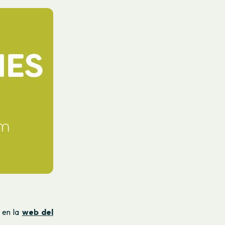
 en la
web del