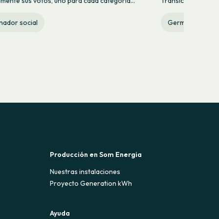
mente sus votos, uno para cada categoría...
Transición Energétic
nador social
Germinador soci
Producción en Som Energia
Nuestras instalaciones
Proyecto Generation kWh
Ayuda