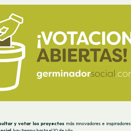
sultar y votar los proyectos
más innovadores e inspiradores
ocial,
hay tiempo hasta el 10 de julio.