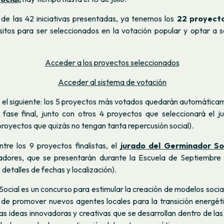
n de las 42 iniciativas presentadas, ya tenemos los
22 proyect
isitos para ser seleccionados en la votación popular y optar a s
Acceder a los proyectos seleccionados
Acceder al sistema de votación
á el siguiente: los 5 proyectos más votados quedarán automática
 fase final, junto con otros 4 proyectos que seleccionará el j
royectos que quizás no tengan tanta repercusión social).
tre los 9 proyectos finalistas, el
jurado del Germinador So
adores, que se presentarán durante la Escuela de Septiembre
etalles de fechas y localización).
ocial es un concurso para estimular la creación de modelos soci
o de promover nuevos agentes locales para la transición energét
r las ideas innovadoras y creativas que se desarrollan dentro de la