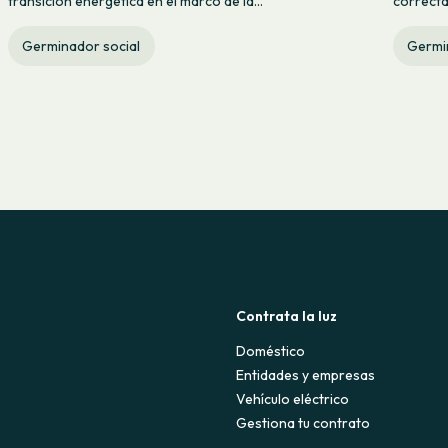
transición energética en el marco de la...
correcta
Germinador social
Germi
Contrata la luz
Doméstico
Entidades y empresas
Vehículo eléctrico
Gestiona tu contrato