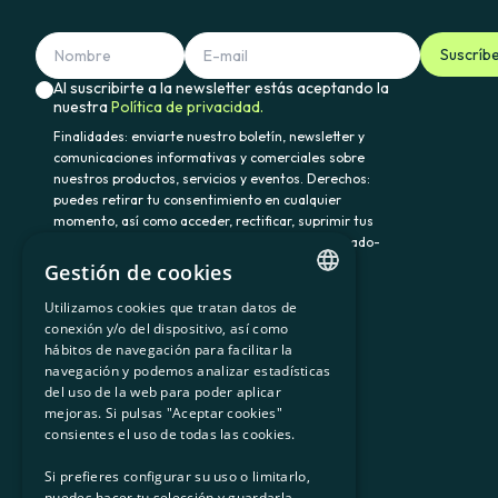
Suscríb
Al suscribirte a la newsletter estás aceptando la
nuestra
Política de privacidad.
Finalidades: enviarte nuestro boletín, newsletter y
comunicaciones informativas y comerciales sobre
nuestros productos, servicios y eventos. Derechos:
puedes retirar tu consentimiento en cualquier
momento, así como acceder, rectificar, suprimir tus
datos y demás derechos en somenergia@delegado-
datos.com. Información adicional:
Política de
Gestión de cookies
privacidad.
Utilizamos cookies que tratan datos de
CATALAN
conexión y/o del dispositivo, así como
hábitos de navegación para facilitar la
SPANISH
navegación y podemos analizar estadísticas
900 103 605
del uso de la web para poder aplicar
GL
mejoras. Si pulsas "Aceptar cookies"
BASQUE
consientes el uso de todas las cookies.
Si prefieres configurar su uso o limitarlo,
puedes hacer tu selección y guardarla.