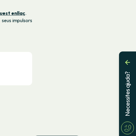
uest enllaç
.
s seus impulsors
Necessites ajuda?