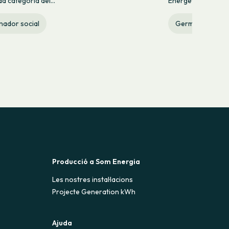
a categoria del...
Energètica, 9 a la 
nador social
Germinador soci
Producció a Som Energia
Les nostres instal·lacions
Projecte Generation kWh
Ajuda