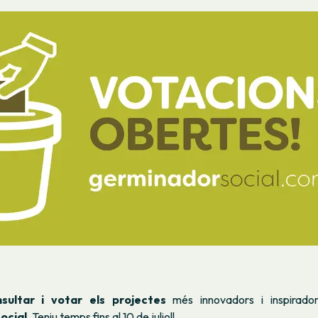
sultar i votar els projectes
més innovadors i inspirado
ocial
. Teniu temps fins al 10 de juliol!