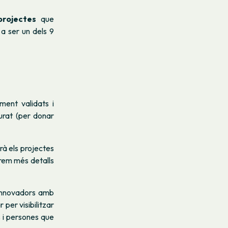
rojectes
que
 a ser un dels 9
ment validats i
urat (per donar
irà els projectes
rem més detalls
 innovadors amb
 per visibilitzar
s i persones que