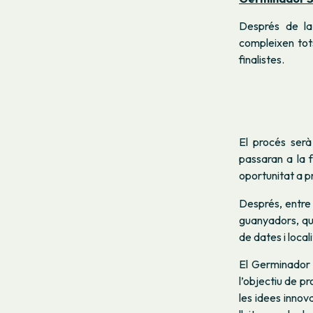
Després de la 
compleixen tots
finalistes.
El procés serà
passaran a la 
oportunitat a p
Després, entre e
guanyadors, qu
de dates i local
El Germinador 
l’objectiu de pr
les idees innov