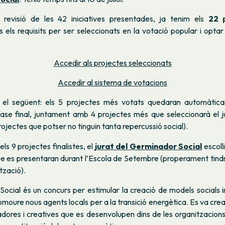
revisió de les 42 iniciatives presentades, ja tenim els
22 p
 els requisits per ser seleccionats en la votació popular i optar
Accedir als projectes seleccionats
Accedir al sistema de votacions
 el següent: els 5 projectes més votats quedaran automàtica
fase final, juntament amb 4 projectes més que seleccionarà el j
rojectes que potser no tinguin tanta repercussió social).
ls 9 projectes finalistes, el
jurat del Germinador Social
escoll
e es presentaran durant l’Escola de Setembre (properament tind
ització).
Social és un concurs per estimular la creació de models socials
omoure nous agents locals per a la transició energètica. Es va crear
adores i creatives que es desenvolupen dins de les organitzacion