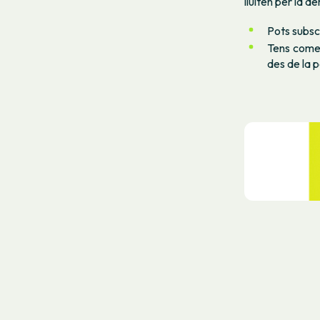
lluiten per la d
Pots subsc
Tens comen
des de la p