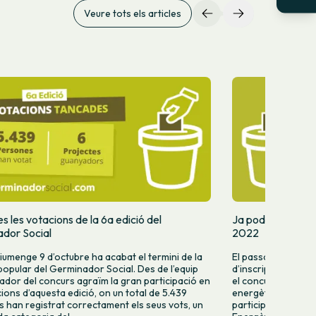
Veure tots els articles
 les votacions de la 6a edició del
Ja podeu votar e
dor Social
2022
iumenge 9 d’octubre ha acabat el termini de la
El passat mes de ju
popular del Germinador Social. Des de l’equip
d’inscripcions de l
ador del concurs agraïm la gran participació en
el concurs d’innova
cions d’aquesta edició, on un total de 5.439
energètica. Del to
 han registrat correctament els seus vots, un
participar-hi, 12 p