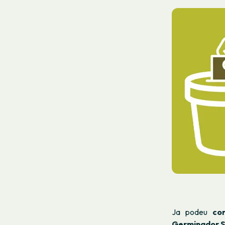
Ja podeu
con
Germinador S