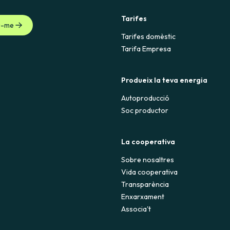
Tarifes
u-me
Tarifes domèstic
Tarifa Empresa
Produeix la teva energia
Autoproducció
Soc productor
La cooperativa
Sobre nosaltres
Vida cooperativa
Transparència
Enxarxament
Associa't