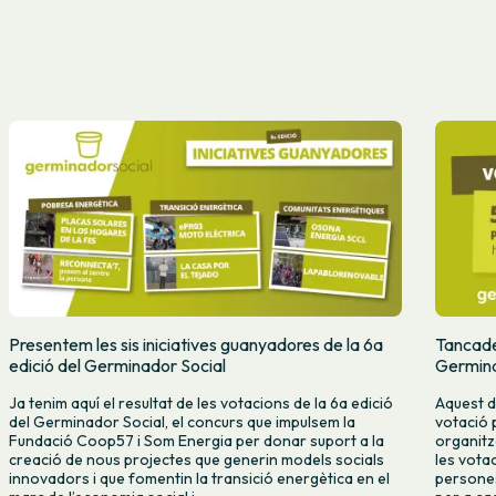
Presentem les sis iniciatives guanyadores de la 6a
Tancades
edició del Germinador Social
Germina
Ja tenim aquí el resultat de les votacions de la 6a edició
Aquest d
del Germinador Social, el concurs que impulsem la
votació 
Fundació Coop57 i Som Energia per donar suport a la
organitz
creació de nous projectes que generin models socials
les vota
innovadors i que fomentin la transició energètica en el
persones