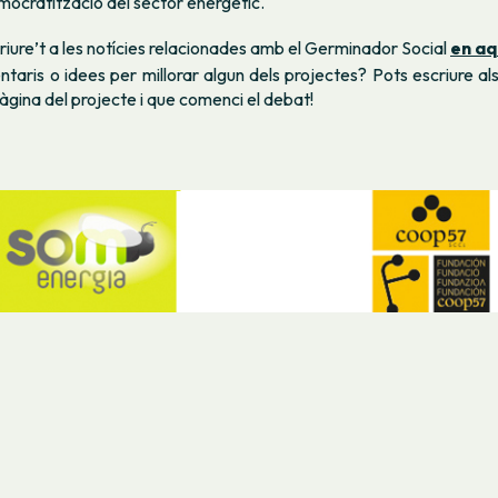
emocratització del sector energètic.
riure’t a les notícies relacionades amb el Germinador Social
en aq
taris o idees per millorar algun dels projectes? Pots escriure al
àgina del projecte i que comenci el debat!