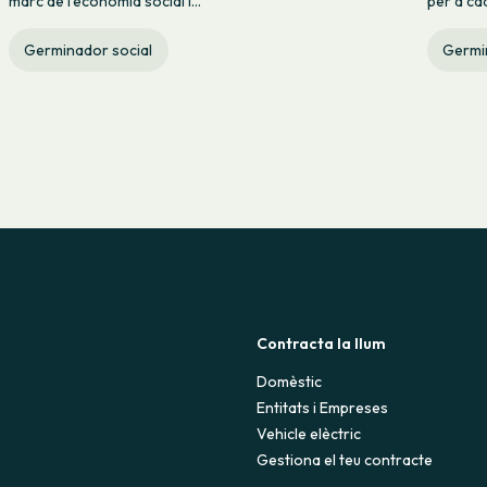
marc de l’economia social i...
per a cad
Germinador social
Germi
Contracta la llum
Domèstic
Entitats i Empreses
Vehicle elèctric
Gestiona el teu contracte