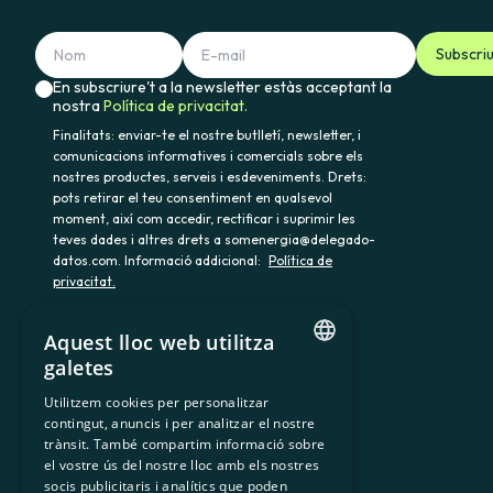
Subscri
En subscriure't a la newsletter estàs acceptant la
nostra
Política de privacitat.
Finalitats: enviar-te el nostre butlletí, newsletter, i
comunicacions informatives i comercials sobre els
nostres productes, serveis i esdeveniments. Drets:
pots retirar el teu consentiment en qualsevol
moment, així com accedir, rectificar i suprimir les
teves dades i altres drets a somenergia@delegado-
datos.com. Informació addicional:
Política de
privacitat.
Aquest lloc web utilitza
galetes
900 103 605
CATALAN
Utilitzem cookies per personalitzar
contingut, anuncis i per analitzar el nostre
SPANISH
trànsit. També compartim informació sobre
GL
el vostre ús del nostre lloc amb els nostres
socis publicitaris i analítics que poden