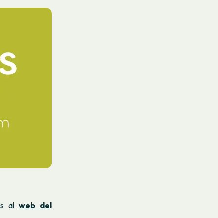
rs al
web del