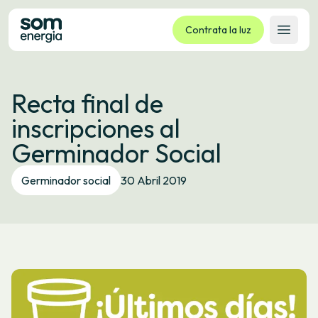
Contrata la luz
Abrir 
Tarifas
Recta final de
Servicios
inscripciones al
Empresas
Germinador Social
La cooperativa
Contacto
Germinador social
30 Abril 2019
Trámites
Oficina virtual
Idioma:
ES
CA
GL
EU