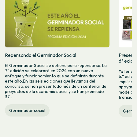
Repensando el Germinador Social
Presenta
6ª edici
El Germinador Social se detiene para repensarse. La
7ª edición se celebrará en 2024 con un nuevo
Ya tenemo
enfoque y funcionamiento que se definirán durante
6.ª edici
este año.En las seis ediciones que llevamos del
impulsam
concurso, se han presentado más de un centenar de
apoyar l
proyectos de la economía social y se han premiado
modelos 
37...
transició
Germinador social
Germin