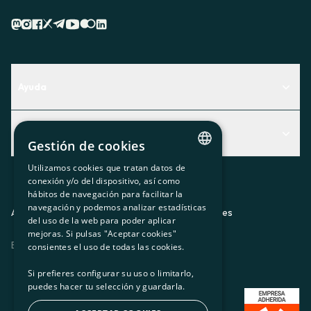
Ayuda
Centro de Ayuda
Actualidad
Descubre qué servicio te encaja mejor
Gestión de cookies
Actualidad
Contacto
Utilizamos cookies que tratan datos de
CATALAN
conexión y/o del dispositivo, así como
El rincón de la socia
hábitos de navegación para facilitar la
SPANISH
navegación y podemos analizar estadísticas
Prensa
Aviso legal
Política de privacidad
Política de cookies
del uso de la web para poder aplicar
GL
mejoras. Si pulsas "Aceptar cookies"
Trabaja con nosotros
ES
CA
GL
EU
BASQUE
consientes el uso de todas las cookies.
Si prefieres configurar su uso o limitarlo,
puedes hacer tu selección y guardarla.