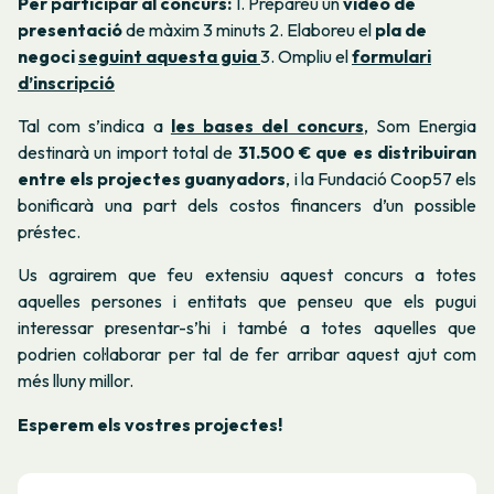
Per participar al concurs:
1. Prepareu un
vídeo de
presentació
de màxim 3 minuts 2. Elaboreu el
pla de
negoci
seguint aquesta guia
3. Ompliu el
formulari
d’inscripció
Tal com s’indica a
les bases del concurs
, Som Energia
destinarà un import total de
31.500 € que es distribuiran
entre els projectes guanyadors
, i la Fundació Coop57 els
bonificarà una part dels costos financers d’un possible
préstec.
Us agrairem que feu extensiu aquest concurs a totes
aquelles persones i entitats que penseu que els pugui
interessar presentar-s’hi i també a totes aquelles que
podrien col·laborar per tal de fer arribar aquest ajut com
més lluny millor.
Esperem els vostres projectes!