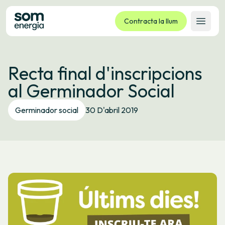
Contracta la llum
Obrir 
Tarifes
Recta final d'inscripcions
Serveis
al Germinador Social
Empreses
La cooperativa
Germinador social
30 D'abril 2019
Contacte
Tràmits
Oficina virtual
Idioma:
CA
ES
GL
EU