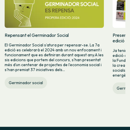
Repensant el Germinador Social
Presente
edició d
El Germinador Social s’atura per repensar-se. La 7a
edició es celebrarà el 2024 amb un nou enfocament i
Ja tenim a
funcionament que es definiran durant aquest any.A les
edició de
sis edicions que portem del concurs, s’han presentat
la Fundac
més d’un centenar de projectes de l’economia social i
la creaci
s’han premiat 37 iniciatives dels...
socials i
energètica
Germinador social
Germin