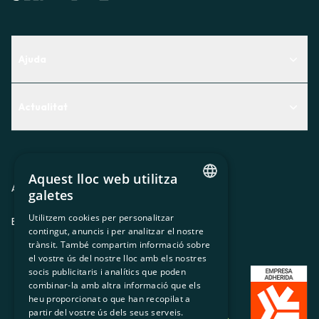
Ajuda
Centre d'Ajuda
Actualitat
Descobreix quin servei t'encaixa millor
Actualitat
Contacte
El racó de la sòcia
Aquest lloc web utilitza
Premsa
Avis legal
Política de privacitat
Política de cookies
galetes
CATALAN
Treballa amb nosaltres
Utilitzem cookies per personalitzar
ES
CA
GL
EU
contingut, anuncis i per analitzar el nostre
SPANISH
trànsit. També compartim informació sobre
GL
el vostre ús del nostre lloc amb els nostres
socis publicitaris i analítics que poden
BASQUE
combinar-la amb altra informació que els
heu proporcionat o que han recopilat a
partir del vostre ús dels seus serveis.