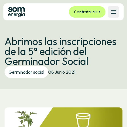
Contrata la luz
Abrir 
Tarifas
Abrimos las inscripciones
Servicios
de la 5ª edición del
Empresas
Germinador Social
La cooperativa
Contacto
Germinador social
08 Junio 2021
Trámites
Oficina virtual
Idioma:
ES
CA
GL
EU