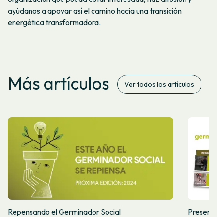
ayúdanos a apoyar así el camino hacia una transición
energética transformadora.
Más artículos
Ver todos los artículos
Repensando el Germinador Social
Presenta