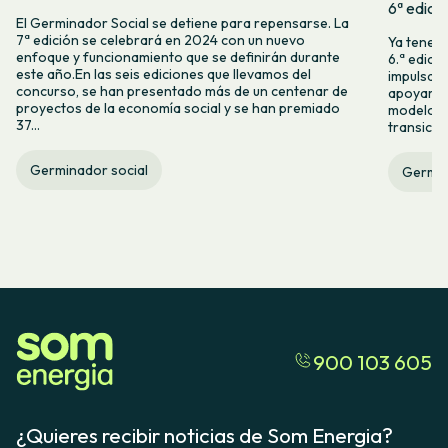
6ª edici
El Germinador Social se detiene para repensarse. La
7ª edición se celebrará en 2024 con un nuevo
Ya tenemo
enfoque y funcionamiento que se definirán durante
6.ª edici
este año.En las seis ediciones que llevamos del
impulsam
concurso, se han presentado más de un centenar de
apoyar l
proyectos de la economía social y se han premiado
modelos 
37...
transició
Germinador social
Germin
900 103 605
¿Quieres recibir noticias de Som Energia?