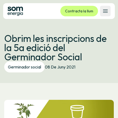
Contracta la llum
Obrir 
Tarifes
Obrim les inscripcions de
Serveis
la 5a edició del
Empreses
Germinador Social
La cooperativa
Contacte
Germinador social
08 De Juny 2021
Tràmits
Oficina virtual
Idioma:
CA
ES
GL
EU