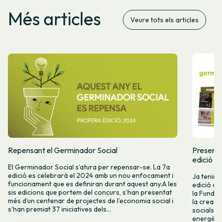
Més articles
Veure tots els articles
Repensant el Germinador Social
Presente
edició d
El Germinador Social s’atura per repensar-se. La 7a
edició es celebrarà el 2024 amb un nou enfocament i
Ja tenim a
funcionament que es definiran durant aquest any.A les
edició de
sis edicions que portem del concurs, s’han presentat
la Fundac
més d’un centenar de projectes de l’economia social i
la creaci
s’han premiat 37 iniciatives dels...
socials i
energètica