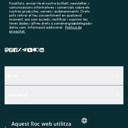
Finalitats: enviar-te el nostre butlletí, newsletter, i
comunicacions informatives i comercials sobre els
nostres productes, serveis i esdeveniments. Drets:
pots retirar el teu consentiment en qualsevol
moment, així com accedir, rectificar i suprimir les
teves dades i altres drets a somenergia@delegado-
datos.com. Informació addicional:
Política de
privacitat.
Ajuda
Centre d'Ajuda
Actualitat
Descobreix quin servei t'encaixa millor
Actualitat
Contacte
El racó de la sòcia
Aquest lloc web utilitza
Premsa
Avis legal
Política de privacitat
Política de cookies