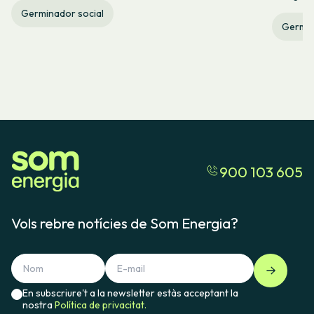
Germinador social
Germin
900 103 605
Vols rebre notícies de Som Energia?
En subscriure't a la newsletter estàs acceptant la
nostra
Política de privacitat.