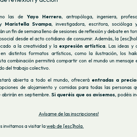
omo las de
Yayo Herrero
, antropóloga, ingeniera, profes
 y
Maristella Svampa
, investigadora, escritora, socióloga 
rán un fin de semana lleno de sesiones de reflexión y debate en tor
cosocial desde el acto cotidiano de consumir. Además, la [esc]h
cado a la creatividad y la
expresión artística
. Las ideas y 
 en distintos formatos artísticos, como la ilustración, los hai
sta combinación permitirá compartir con el mundo un mensaje
do del trabajo colectivo.
estará abierta a todo el mundo, ofrecerá
entradas a precio
opciones de alojamiento y comidas para todas las personas q
e abrirán en septiembre.
Si queréis que os avisemos
, podéis i
Avísame de las inscripciones!
invitamos a visitar la
web de [esc]hola.