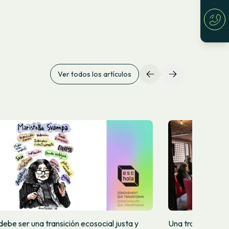
Ver todos los artículos
ebe ser una transición ecosocial justa y
Una transición de