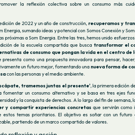
romover la reflexión colectiva sobre un consumo más cuid
edición de 2022 y un año de construcción,
recuperamos y tra
 Energia, sumando ideas y potencial con Somos Conexión y Som M
s próximas a Som Energia. Entre las tres, hemos unido esfuerzos
edición de la escuela compartida que busca
transformar el c
rnativas de consumo que pongan la vida en el centro de l
e presenta como una propuesta innovadora para pensar, hacer,
ctivamente un futuro mejor, fomentando una
nueva forma de co
osa
con las personas y el medio ambiente.
scápate, tramemos juntas el presente'
, la primera edición d
 a fomentar un consumo alternativo y se basa en tres ejes fun
versidad y la conquista de derechos. A lo largo del fin de semana, l
r y compartir experiencias concretas
que servirán como i
 estos temas prioritarios. El objetivo es soñar con un futuro
nzable, partiendo de un marco compartido de valores.
de reflexión y acción