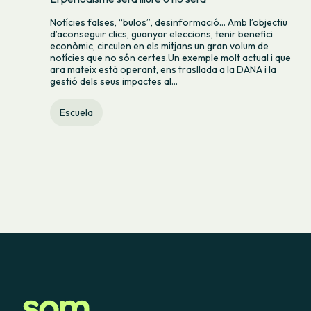
Notícies falses, “bulos”, desinformació… Amb l’objectiu
d’aconseguir clics, guanyar eleccions, tenir benefici
econòmic, circulen en els mitjans un gran volum de
notícies que no són certes.Un exemple molt actual i que
ara mateix està operant, ens trasllada a la DANA i la
gestió dels seus impactes al...
Escuela