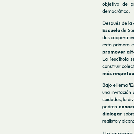
objetivo de p
democrático.
Después de la 
Escuela
de Som
dos cooperativa
esta primera 
promover alte
La [esc]hola s
construir cole
más respetu
Bajo el lema
'E
una invitación
cuidados, la di
podrán
conoce
dialogar
sobre
realista y alca
Un espacio 