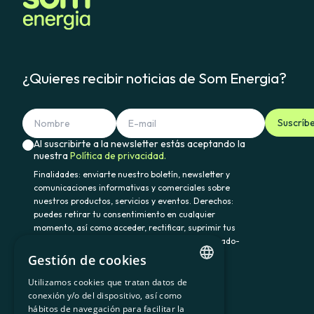
¿Quieres recibir noticias de Som Energia?
Suscríb
Al suscribirte a la newsletter estás aceptando la
nuestra
Política de privacidad.
Finalidades: enviarte nuestro boletín, newsletter y
comunicaciones informativas y comerciales sobre
nuestros productos, servicios y eventos. Derechos:
puedes retirar tu consentimiento en cualquier
momento, así como acceder, rectificar, suprimir tus
datos y demás derechos en somenergia@delegado-
datos.com. Información adicional:
Política de
Gestión de cookies
privacidad.
Utilizamos cookies que tratan datos de
CATALAN
conexión y/o del dispositivo, así como
hábitos de navegación para facilitar la
SPANISH