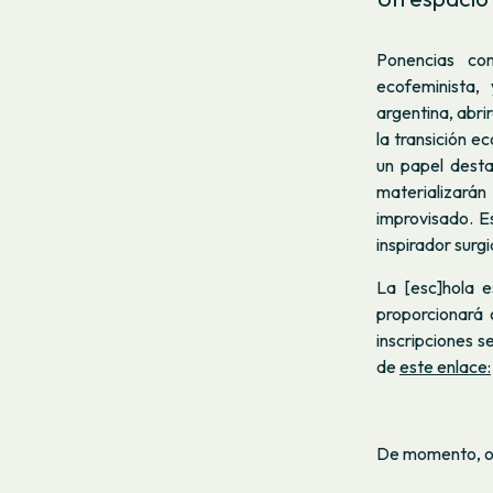
Ponencias c
ecofeminista,
argentina, abri
la transición e
un papel desta
materializarán
improvisado. E
inspirador surgi
La [esc]hola 
proporcionará 
inscripciones s
de
este enlace:
De momento, os 