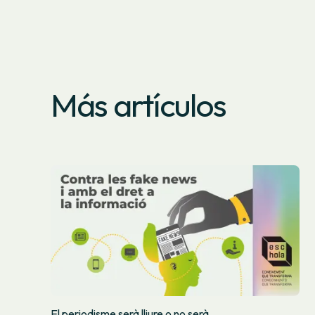
Más artículos
El periodisme serà lliure o no serà