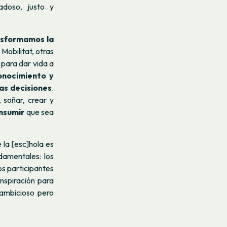
adoso, justo y
nsformamos la
obilitat, otras
 para dar vida a
onocimiento y
as decisiones
.
 soñar, crear y
nsumir
que sea
e la [esc]hola es
damentales: los
os participantes
nspiración para
 ambicioso pero