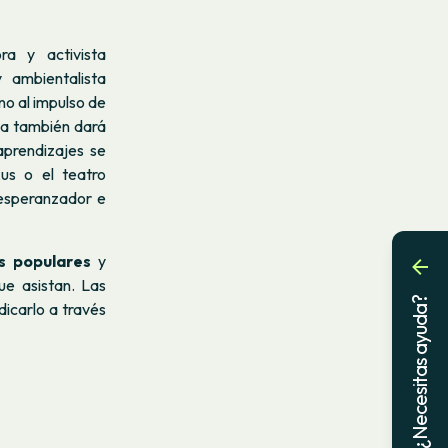
ora y activista
y ambientalista
no al impulso de
ola también dará
aprendizajes se
kus o el teatro
 esperanzador e
s populares
y
ue asistan. Las
¿Necesitas ayuda?
ndicarlo a través