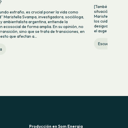
?
[També en català]
situación de policris
undo extraño, es crucial poner la vida como
Maristella Svampa, 
d” Maristella Svampa, investigadora, socióloga,
los cuidados, la en
 y ambientalista argentina, entiende la
desigualdades, la 
ón ecosocial de forma amplia. En su opinión, no
el auge de la extre
transición, sino que se trata de transiciones, en
uesto que afectan a...
Escuela
a
Producción en Som Energia