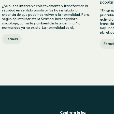
popular
¿Se puede intervenir colectivamente y transformar la
realidad en sentido positivo? Se ha instalado la
“En un m
creencia de que podemos volver a la normalidad. Pero,
priorida
según apunta Maristella Svampa, investigadora,
activista
socióloga, activista y ambientalista argentina, “la
transici
normalidad ya no existe. La normalidad es el...
hay una 
plural, p
Escuela
Escuel
Contrata la luz