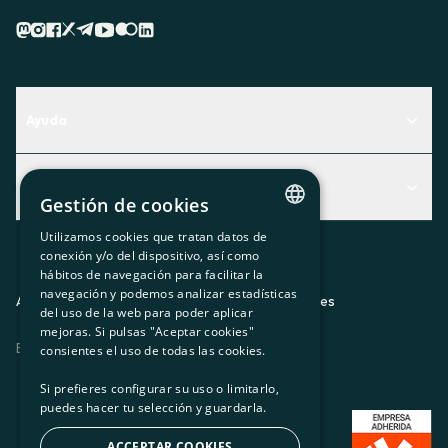
Ayuda
Centro de Ayuda
Actualidad
Descubre qué servicio te encaja mejor
Gestión de cookies
Actualidad
Contacto
Utilizamos cookies que tratan datos de
CATALAN
conexión y/o del dispositivo, así como
El rincón de la socia
hábitos de navegación para facilitar la
SPANISH
navegación y podemos analizar estadísticas
Prensa
Aviso legal
Política de privacidad
Política de cookies
del uso de la web para poder aplicar
GL
mejoras. Si pulsas "Aceptar cookies"
Trabaja con nosotros
ES
CA
GL
EU
BASQUE
consientes el uso de todas las cookies.
Si prefieres configurar su uso o limitarlo,
puedes hacer tu selección y guardarla.
ACCEPTAR COOKIES