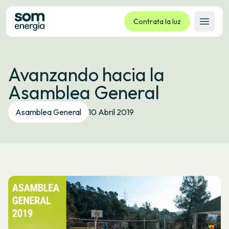
Contrata la luz
Abrir 
Tarifas
Avanzando hacia la
Servicios
Asamblea General
Empresas
La cooperativa
Asamblea General
10 Abril 2019
Contacto
Trámites
Oficina virtual
Idioma:
ES
CA
GL
EU