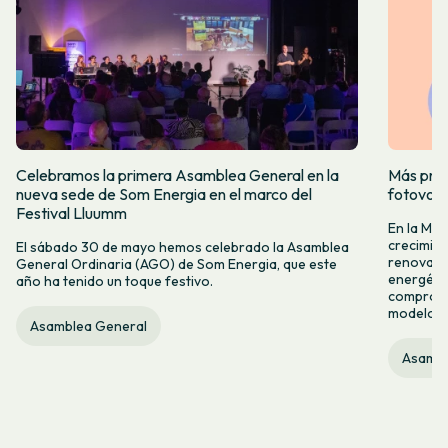
Celebramos la primera Asamblea General en la
Más prod
nueva sede de Som Energia en el marco del
fotovol
Festival Lluumm
En la Me
crecimie
El sábado 30 de mayo hemos celebrado la Asamblea
renovabl
General Ordinaria (AGO) de Som Energia, que este
energétic
año ha tenido un toque festivo.
compromis
modelo c
Asamblea General
Asambl