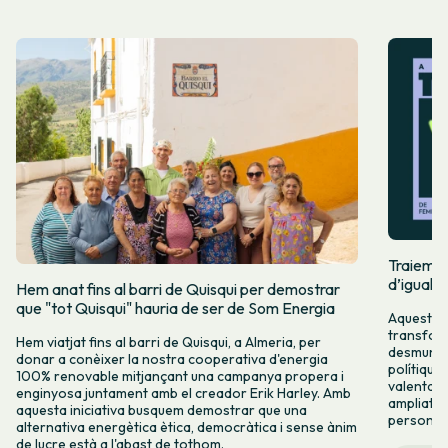
Traiem pi
d’igualta
Hem anat fins al barri de Quisqui per demostrar
que "tot Quisqui" hauria de ser de Som Energia
Aquest 8M
transform
Hem viatjat fins al barri de Quisqui, a Almeria, per
desmuntar
donar a conèixer la nostra cooperativa d'energia
polítique
100% renovable mitjançant una campanya propera i
valenta fin
enginyosa juntament amb el creador Erik Harley. Amb
ampliats,
aquesta iniciativa busquem demostrar que una
persones 
alternativa energètica ètica, democràtica i sense ànim
de lucre està a l'abast de tothom.