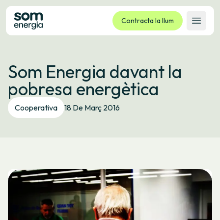
Contracta la llum
Obrir 
Tarifes
Som Energia davant la
Serveis
pobresa energètica
Empreses
La cooperativa
Cooperativa
18 De Març 2016
Contacte
Tràmits
Oficina virtual
Idioma:
CA
ES
GL
EU