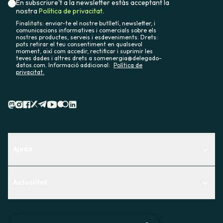
En subscriure't a la newsletter estàs acceptant la
nostra
Política de privacitat.
Finalitats: enviar-te el nostre butlletí, newsletter, i
comunicacions informatives i comercials sobre els
nostres productes, serveis i esdeveniments. Drets:
pots retirar el teu consentiment en qualsevol
moment, així com accedir, rectificar i suprimir les
teves dades i altres drets a somenergia@delegado-
datos.com. Informació addicional:
Política de
privacitat.
Ajuda
Centre d'Ajuda
Actualitat
Descobreix quin servei t'encaixa millor
Actualitat
Contacte
El racó de la sòcia