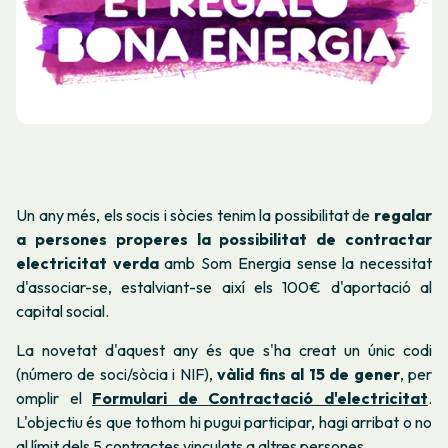
Un any més, els socis i sòcies tenim la possibilitat de
regalar
a persones properes la possibilitat de contractar
electricitat verda
amb Som Energia sense la necessitat
d'associar-se, estalviant-se així els 100€ d'aportació al
capital social.
La novetat d'aquest any és que s'ha creat un únic codi
(número de soci/sòcia i NIF),
vàlid fins al 15 de gener
, per
omplir el
Formulari de Contractació d'electricitat
.
L'objectiu és que tothom hi pugui participar, hagi arribat o no
al límit dels 5 contractes vinculats a altres persones.