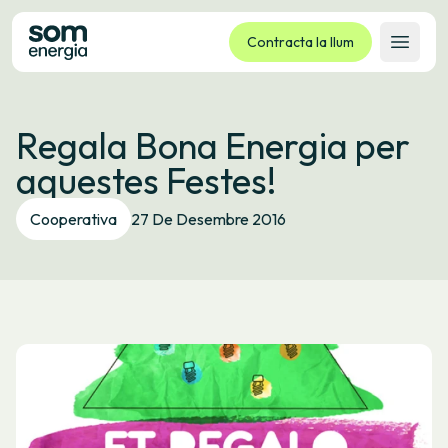
Contracta la llum
Obrir 
Tarifes
Regala Bona Energia per
Serveis
aquestes Festes!
Empreses
La cooperativa
Cooperativa
27 De Desembre 2016
Contacte
Tràmits
Oficina virtual
Idioma:
CA
ES
GL
EU