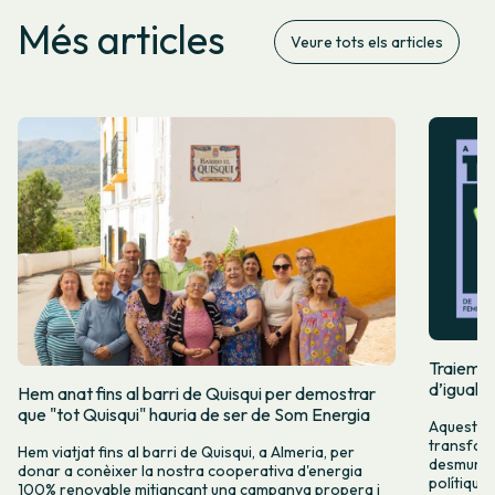
Més articles
Veure tots els articles
Traiem pi
d’igualta
Hem anat fins al barri de Quisqui per demostrar
que "tot Quisqui" hauria de ser de Som Energia
Aquest 8M
transform
Hem viatjat fins al barri de Quisqui, a Almeria, per
desmuntar
donar a conèixer la nostra cooperativa d'energia
polítique
100% renovable mitjançant una campanya propera i