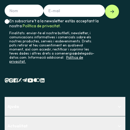
En subscriure't a la newsletter estàs acceptant la
nostra
Política de privacitat.
Finalitats: enviar-te el nostre butlletí, newsletter, i
comunicacions informatives i comercials sobre els
nostres productes, serveis i esdeveniments. Drets:
pots retirar el teu consentiment en qualsevol
moment, així com accedir, rectificar i suprimir les
teves dades i altres drets a somenergia@delegado-
datos.com. Informació addicional:
Política de
privacitat.
Ajuda
Centre d'Ajuda
Actualitat
Descobreix quin servei t'encaixa millor