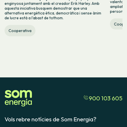
valenta fin
enginyosa juntament amb el creador Erik Harley. Amb
ampliats,
aquesta iniciativa busquem demostrar que una
persones 
alternativa energètica ètica, democràtica i sense ànim
de lucre està a l'abast de tothom.
Cooper
Cooperativa
900 103 605
Vols rebre notícies de Som Energia?