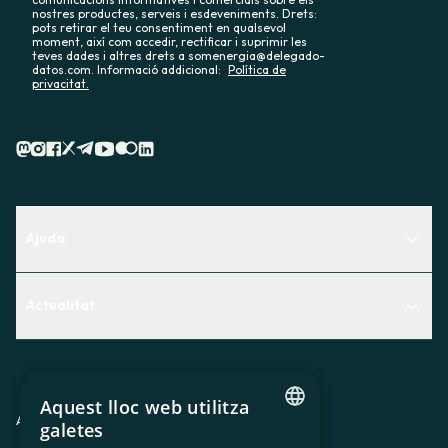
nostres productes, serveis i esdeveniments. Drets:
pots retirar el teu consentiment en qualsevol
moment, així com accedir, rectificar i suprimir les
teves dades i altres drets a somenergia@delegado-
datos.com. Informació addicional:
Política de
privacitat.
Ajuda
Centre d'Ajuda
Actualitat
Descobreix quin servei t'encaixa millor
Actualitat
Contacte
El racó de la sòcia
Aquest lloc web utilitza
Premsa
Avis legal
Política de privacitat
Política de cookies
galetes
CATALAN