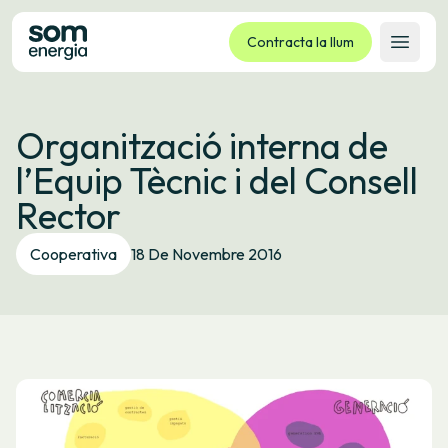
Contracta la llum
Obrir 
Tarifes
Organització interna de
Serveis
l’Equip Tècnic i del Consell
Empreses
Rector
La cooperativa
Contacte
Cooperativa
18 De Novembre 2016
Tràmits
Oficina virtual
Idioma:
CA
ES
GL
EU