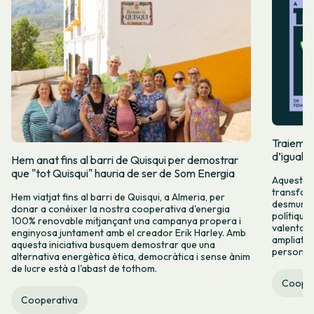
Traiem pi
d’igualta
Hem anat fins al barri de Quisqui per demostrar
que "tot Quisqui" hauria de ser de Som Energia
Aquest 8M
transform
Hem viatjat fins al barri de Quisqui, a Almeria, per
desmuntar
donar a conèixer la nostra cooperativa d'energia
polítique
100% renovable mitjançant una campanya propera i
valenta fin
enginyosa juntament amb el creador Erik Harley. Amb
ampliats,
aquesta iniciativa busquem demostrar que una
persones 
alternativa energètica ètica, democràtica i sense ànim
de lucre està a l'abast de tothom.
Cooper
Cooperativa