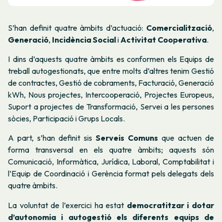
S’han definit quatre àmbits d’actuació:
Comercialització
,
Generació
,
Incidència Social
i
Activitat Cooperativa
.
I dins d’aquests quatre àmbits es conformen els
Equips de
treball autogestionats
, que entre molts d’altres tenim
Gestió
de contractes
,
Gestió de cobraments
,
Facturació
,
Generació
kWh
,
Nous projectes
,
Intercooperació
,
Projectes Europeus
,
Suport a projectes de Transformació
,
Servei a les persones
sòcies
,
Participació i Grups Locals
.
A part, s’han definit sis
Serveis Comuns
que actuen de
forma transversal en els quatre àmbits; aquests són
Comunicació
,
Informàtica
,
Jurídica
,
Laboral
,
Comptabilitat
i
l’
Equip de Coordinació i Gerència
format pels delegats dels
quatre àmbits.
La voluntat de l’exercici ha estat
democratitzar i dotar
d’autonomia i autogestió els diferents equips de