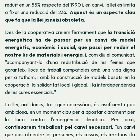
reduït en un 55% respecte del 1990 i, en canvi, la llei es limita
a fixar una reducció del 23%.
Aquest és un aspecte clau
que fa que la llei ja neixi obsoleta
.
Des de la cooperativa creiem fermament que
la transició
energètica ha de passar per un canvi de model
energètic, econòmic i social, que passi per reduir el
nostre ús de materials i energia
, i, com diu el comunicat,
"acompanyant-lo d’una redistribució de les feines que
garanteixi llocs de treball compatibles amb una vida digna
per a tothom, i amb la construcció de models basats en la
cooperació, la solidaritat local i global, i la interdependència
de les cures essencials."
La llei, així doncs, tot i que necessària, és insuficient i poc
ambiciosa, en un moment clau per a apostar clarament per
la lluita contra l'emergència climàtica. Per això,
continuarem treballant pel canvi necessari
, "un canvi
que posi al centre les persones, els cossos, els territoris i la