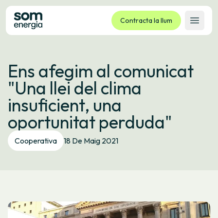
Contracta la llum
Obrir 
Tarifes
Ens afegim al comunicat
Serveis
"Una llei del clima
Empreses
insuficient, una
La cooperativa
oportunitat perduda"
Contacte
Tràmits
Cooperativa
18 De Maig 2021
Oficina virtual
Idioma:
CA
ES
GL
EU