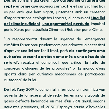
Des de Som Energia creiem que
cal una llei a l'altura del
repte enorme que suposa combatre el canvi climàtic
i
és per això que hem signat, juntament amb un centenar
d'organitzacions ecologistes i socials, el comunicat
Una llei
del clima insuficient, una oportunitat perduda
, impulsat
per la Xarxa per la Justícia Climàtica i Rebelión por el Clima.
"La responsabilitat davant la urgència de l’emergència
climàtica fa ser prou prudent com per admetre la necessitat
d’aprovar una llei per fer-li front, però
els continguts amb
què se’ns presenta arriben amb més d’una dècada de
retard
", recalca el comunicat, que critica "la falta de
concreció d’algunes de les propostes" o "la manca d’una
aposta clara per autèntics mecanismes de participació
ciutadana" de la llei.
De fet, l’any 2019 la comunitat internacional i científica van
advertir de la necessitat de reduir les emissions globals de
gasos d'efecte hivernacle en més d'un 7,6% anual; segons
aquestes previsions, el 2030 Espanya hauria d'haver-les