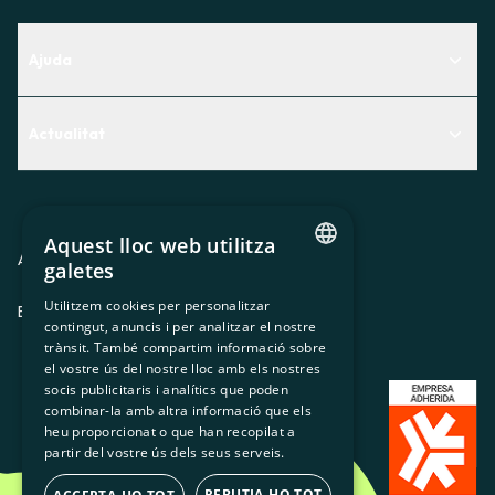
Ajuda
Centre d'Ajuda
Actualitat
Descobreix quin servei t'encaixa millor
Actualitat
Contacte
El racó de la sòcia
Aquest lloc web utilitza
Premsa
Avis legal
Política de privacitat
Política de cookies
galetes
CATALAN
Treballa amb nosaltres
Utilitzem cookies per personalitzar
ES
CA
GL
EU
contingut, anuncis i per analitzar el nostre
SPANISH
trànsit. També compartim informació sobre
GL
el vostre ús del nostre lloc amb els nostres
socis publicitaris i analítics que poden
BASQUE
combinar-la amb altra informació que els
heu proporcionat o que han recopilat a
partir del vostre ús dels seus serveis.
REBUTJA-HO TOT