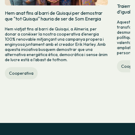
Traiem pi
d’igualta
Hem anat fins al barri de Quisqui per demostrar
que "tot Quisqui" hauria de ser de Som Energia
Aquest 8M
transform
Hem viatjat fins al barri de Quisqui, a Almeria, per
desmuntar
donar a conèixer la nostra cooperativa d'energia
polítique
100% renovable mitjançant una campanya propera i
valenta fin
enginyosa juntament amb el creador Erik Harley. Amb
ampliats,
aquesta iniciativa busquem demostrar que una
persones 
alternativa energètica ètica, democràtica i sense ànim
de lucre està a l'abast de tothom.
Cooper
Cooperativa