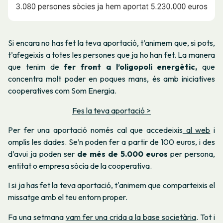
Si encara no has fet la teva aportació, t’animem que, si pots,
t’afegeixis a totes les persones que ja ho han fet. La manera
que tenim de
fer front a l’oligopoli energètic,
que
concentra molt poder en poques mans, és amb iniciatives
cooperatives com Som Energia.
Fes la teva aportació >
Per fer una aportació només cal que accedeixis
al web
i
omplis les dades. Se’n poden fer a partir de 100 euros, i des
d’avui ja poden ser
de més de 5.000 euros
per persona,
entitat o empresa sòcia de la cooperativa.
I si ja has fet la teva aportació, t'animem que comparteixis el
missatge amb el teu entorn proper.
Fa una setmana
vam fer una crida a la base societària
. Tot i