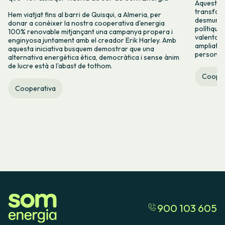
Aquest 8M
transform
Hem viatjat fins al barri de Quisqui, a Almeria, per
desmuntar
donar a conèixer la nostra cooperativa d'energia
polítique
100% renovable mitjançant una campanya propera i
valenta fin
enginyosa juntament amb el creador Erik Harley. Amb
ampliats,
aquesta iniciativa busquem demostrar que una
persones 
alternativa energètica ètica, democràtica i sense ànim
de lucre està a l'abast de tothom.
Cooper
Cooperativa
900 103 605