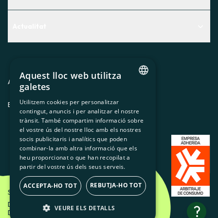
Centre d'Ajuda
Actualitat
Descobreix quin servei t'encaixa millor
Actualitat
Contacte
El racó de la sòcia
Aquest lloc web utilitza
Premsa
Avis legal
Política de privacitat
Política de cookies
galetes
CATALAN
Treballa amb nosaltres
Utilitzem cookies per personalitzar
ES
CA
GL
EU
contingut, anuncis i per analitzar el nostre
SPANISH
trànsit. També compartim informació sobre
GL
el vostre ús del nostre lloc amb els nostres
socis publicitaris i analítics que poden
BASQUE
combinar-la amb altra informació que els
heu proporcionat o que han recopilat a
partir del vostre ús dels seus serveis.
REBUTJA-HO TOT
ACCEPTA-HO TOT
Som Energia SCCL - 2026
Disseny Creatiu d'Etéreo Design.
?
VEURE ELS DETALLS
Desenvolupament web per Utopig