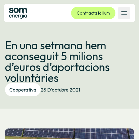
Contracta la llum
Obrir 
Tarifes
En una setmana hem
Serveis
aconseguit 5 milions
Empreses
d’euros d’aportacions
La cooperativa
voluntàries
Contacte
Tràmits
Cooperativa
28 D'octubre 2021
Oficina virtual
Idioma:
CA
ES
GL
EU