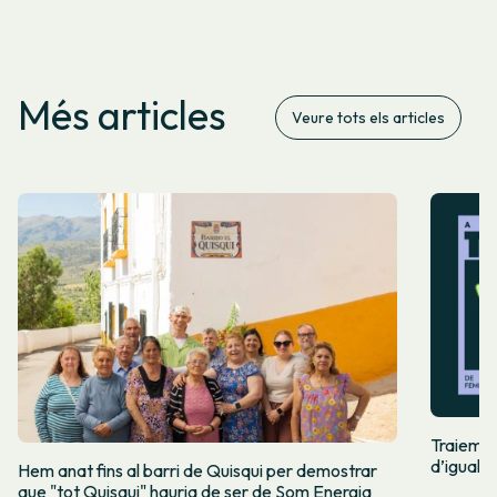
Més articles
Veure tots els articles
Traiem pi
d’igualta
Hem anat fins al barri de Quisqui per demostrar
que "tot Quisqui" hauria de ser de Som Energia