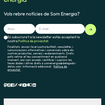
Vols rebre notícies de Som Energia?
En subscriure't a la newsletter estàs acceptant la
nostra
Política de privacitat.
Finalitats: enviar-te el nostre butlletí, newsletter, i
comunicacions informatives i comercials sobre els
nostres productes, serveis i esdeveniments. Drets:
pots retirar el teu consentiment en qualsevol
moment, així com accedir, rectificar i suprimir les
teves dades i altres drets a somenergia@delegado-
datos.com. Informació addicional:
Política de
privacitat.