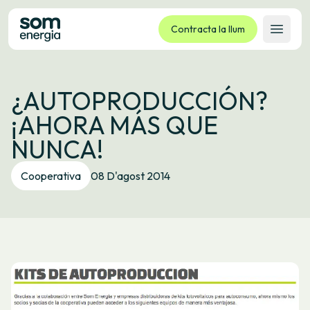
Contracta la llum
Obrir 
Tarifes
¿AUTOPRODUCCIÓN?
Serveis
¡AHORA MÁS QUE
Empreses
NUNCA!
La cooperativa
Contacte
Cooperativa
08 D'agost 2014
Tràmits
Oficina virtual
Idioma:
CA
ES
GL
EU