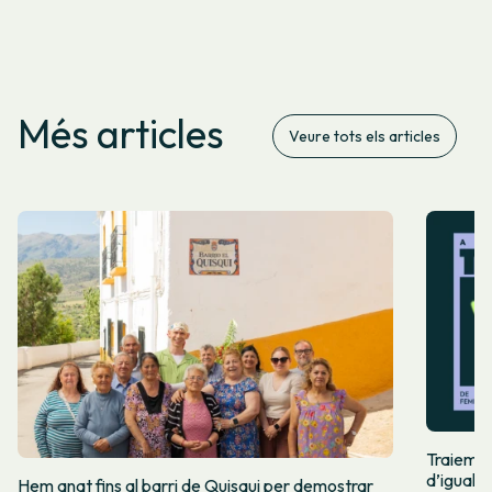
Més articles
Veure tots els articles
Traiem pi
d’igualta
Hem anat fins al barri de Quisqui per demostrar