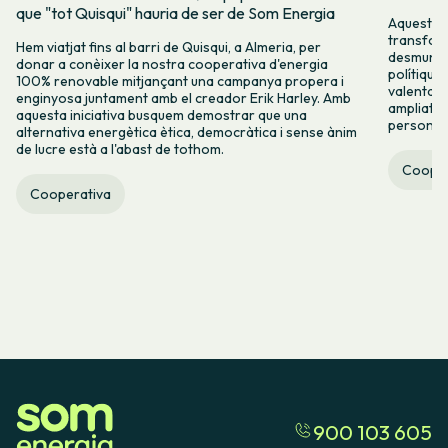
que "tot Quisqui" hauria de ser de Som Energia
Aquest 8M
transform
Hem viatjat fins al barri de Quisqui, a Almeria, per
desmuntar
donar a conèixer la nostra cooperativa d'energia
polítique
100% renovable mitjançant una campanya propera i
valenta fin
enginyosa juntament amb el creador Erik Harley. Amb
ampliats,
aquesta iniciativa busquem demostrar que una
persones 
alternativa energètica ètica, democràtica i sense ànim
de lucre està a l'abast de tothom.
Cooper
Cooperativa
900 103 605