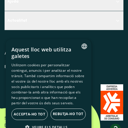
Ajuda
Centre d'Ajuda
Actualitat
Descobreix quin servei t'encaixa millor
Actualitat
Contacte
El racó de la sòcia
Aquest lloc web utilitza
Premsa
Avis legal
Política de privacitat
Política de cookies
galetes
CATALAN
Treballa amb nosaltres
Utilitzem cookies per personalitzar
ES
CA
GL
EU
contingut, anuncis i per analitzar el nostre
SPANISH
trànsit. També compartim informació sobre
GL
el vostre ús del nostre lloc amb els nostres
socis publicitaris i analítics que poden
BASQUE
combinar-la amb altra informació que els
heu proporcionat o que han recopilat a
partir del vostre ús dels seus serveis.
REBUTJA-HO TOT
ACCEPTA-HO TOT
Som Energia SCCL - 2026
Disseny Creatiu d'Etéreo Design.
VEURE ELS DETALLS