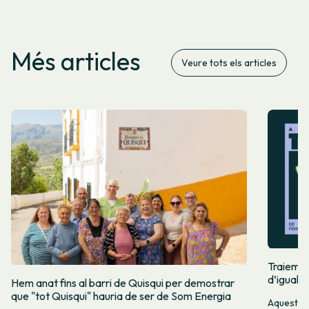
Més articles
Veure tots els articles
Traiem pi
d’igualta
Hem anat fins al barri de Quisqui per demostrar
que "tot Quisqui" hauria de ser de Som Energia
Aquest 8M