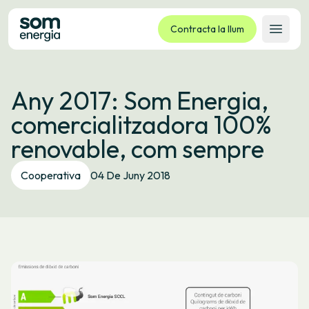
Contracta la llum
Obrir 
Tarifes
Any 2017: Som Energia,
Serveis
comercialitzadora 100%
Empreses
renovable, com sempre
La cooperativa
Contacte
Cooperativa
04 De Juny 2018
Tràmits
Oficina virtual
Idioma:
CA
ES
GL
EU