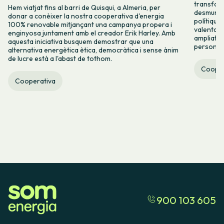
transform
Hem viatjat fins al barri de Quisqui, a Almeria, per
desmuntar
donar a conèixer la nostra cooperativa d'energia
polítique
100% renovable mitjançant una campanya propera i
valenta fin
enginyosa juntament amb el creador Erik Harley. Amb
ampliats,
aquesta iniciativa busquem demostrar que una
persones 
alternativa energètica ètica, democràtica i sense ànim
de lucre està a l'abast de tothom.
Cooper
Cooperativa
900 103 605