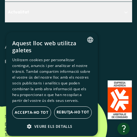
Centre d'Ajuda
Actualitat
Descobreix quin servei t'encaixa millor
Actualitat
Contacte
El racó de la sòcia
Aquest lloc web utilitza
Premsa
Avis legal
Política de privacitat
Política de cookies
galetes
CATALAN
Treballa amb nosaltres
Utilitzem cookies per personalitzar
ES
CA
GL
EU
contingut, anuncis i per analitzar el nostre
SPANISH
trànsit. També compartim informació sobre
GL
el vostre ús del nostre lloc amb els nostres
socis publicitaris i analítics que poden
BASQUE
combinar-la amb altra informació que els
heu proporcionat o que han recopilat a
partir del vostre ús dels seus serveis.
REBUTJA-HO TOT
ACCEPTA-HO TOT
Som Energia SCCL - 2026
Disseny Creatiu d'Etéreo Design.
?
VEURE ELS DETALLS
Desenvolupament web per Utopig
Studio