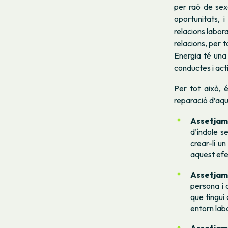
per raó de sex
oportunitats, 
relacions labora
relacions, per 
Energia té una
conductes i act
Per tot això, 
reparació d’aqu
Assetjam
d’índole s
crear-li un
aquest efe
Assetjam
persona i 
que tingui
entorn lab