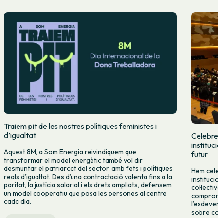
Traiem pit de les nostres polítiques feministes i
d’igualtat
Celebre
instituc
Aquest 8M, a Som Energia reivindiquem que
futur
transformar el model energètic també vol dir
desmuntar el patriarcat del sector, amb fets i polítiques
Hem cele
reals d’igualtat. Des d’una contractació valenta fins a la
instituc
paritat, la justícia salarial i els drets ampliats, defensem
col·lecti
un model cooperatiu que posa les persones al centre
compromí
cada dia.
l’esdeve
sobre co