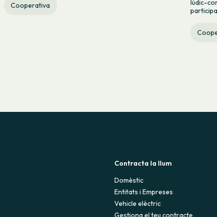
lúdic-co
Cooperativa
particip
Coope
Contracta la llum
Domèstic
Entitats i Empreses
Vehicle elèctric
Gestiona el teu contracte