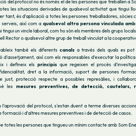
ació del protocol no és només el de les persones que treballen a S
totes les situacions derivades de qualsevol activitat que tingui llo
r tant, és d’aplicació a totes les persones treballadores, sòcies c
 serveis, així com a
qualsevol altra persona vinculada amb
i tingui un vincle laboral, com ho són els membres dels grups locals
l Rector o qualsevol altre grup de treball vinculat a la cooperativ
tableix també els diferents
canals
a través dels quals es pot
ió d’assetjament, així com els responsables d’executar la polític
ix i defineix els
principis
que regeixen el procés d’investiga
fidencialitat, dret a la informació, suport de persones formade
te just, protecció respecte a possibles represàlies, i col·labor
mbé les
mesures
preventives, de detecció, cautelars, 
’aprovació del protocol, s'estan duent a terme diverses accions 
 formació i d’altres mesures preventives i de detecció de casos.
totes les persones que tingueu un mínim contacte amb Som Ener