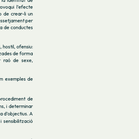
la identitat de
ovoqui l’efecte
o de crear-li un
l’assetjament per
ca de conductes
hostil, ofensiu:
itzades de forma
er raó de sexe,
com exemples de
 procediment de
ns, i determinar
a d’objectius. A
 sensibilització