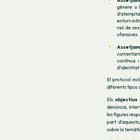
Assetjam
gènere o l
d’atemptar
entorn inti
raó de sex
ofensives.
Assetjam
comentaris
contínua 
d’identita
El protocol in
diferents tipus
Els
objectius
d
denúncia, inter
les figures res
part d’aquests,
sobre la temàti