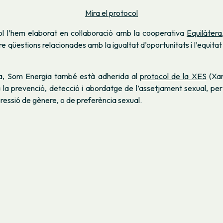
Mira el protocol
l l’hem elaborat en col·laboració amb la cooperativa
Equilàtera
re qüestions relacionades amb la igualtat d’oportunitats i l’equitat
da, Som Energia també està adherida al
protocol de la XES
(Xar
a la prevenció, detecció i abordatge de l’assetjament sexual, pe
xpressió de gènere, o de preferència sexual.