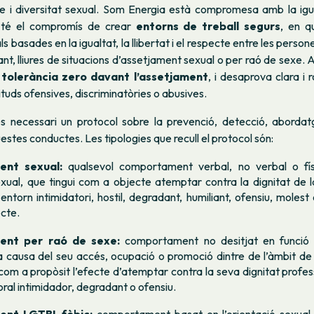
e i diversitat sexual. Som Energia està compromesa amb la igua
i té el compromís de crear
entorns de treball segurs
, en q
ls basades en la igualtat, la llibertat i el respecte entre les person
tant, lliures de situacions d’assetjament sexual o per raó de sexe. 
tolerància zero davant l’assetjament
, i desaprova clara i
ituds ofensives, discriminatòries o abusives.
és necessari un protocol sobre la prevenció, detecció, abordat
estes conductes. Les tipologies que recull el protocol són:
ent sexual:
qualsevol comportament verbal, no verbal o físi
exual, que tingui com a objecte atemptar contra la dignitat de 
 entorn intimidatori, hostil, degradant, humiliant, ofensiu, molest
cte.
ent per raó de sexe:
comportament no desitjat en funció 
a causa del seu accés, ocupació o promoció dintre de l’àmbit de
 com a propòsit l’efecte d’atemptar contra la seva dignitat profess
oral intimidador, degradant o ofensiu.