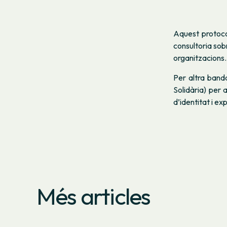
Aquest protoco
consultoria sob
organitzacions.
Per altra ban
Solidària) per 
d’identitat i e
Més articles