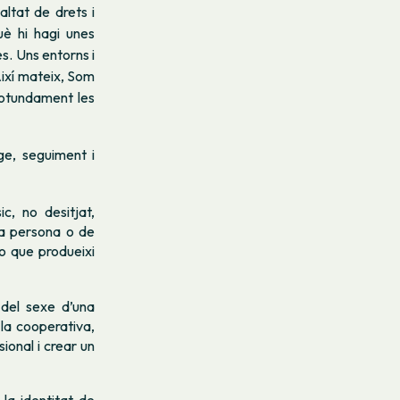
ltat de drets i
uè hi hagi unes
es. Uns entorns i
Així mateix, Som
 rotundament les
ge, seguiment i
c, no desitjat,
la persona o de
 o que produeixi
del sexe d’una
 la cooperativa,
ional i crear un