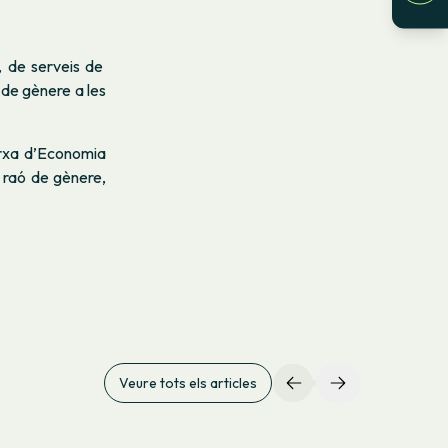
, de serveis de
 de gènere a les
xa d’Economia
r raó de gènere,
Veure tots els articles