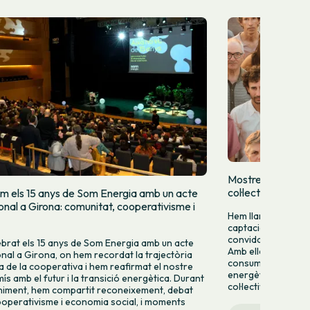
Mostrem qui som
col·lectivament
m els 15 anys de Som Energia amb un acte
ional a Girona: comunitat, cooperativisme i
Hem llançat una cam
captació per donar-
convidar més perso
brat els 15 anys de Som Energia amb un acte
Amb ella volem mo
ional a Girona, on hem recordat la trajectòria
consumir energia v
va de la cooperativa i hem reafirmat el nostre
energètic des de la 
s amb el futur i la transició energètica. Durant
col·lectiva.
niment, hem compartit reconeixement, debat
operativisme i economia social, i moments