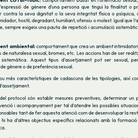
ent LGTBI-fòbic:
comportament basat en l’orientació sexual, 
’expressió de gènere d’una persona que tingui la finalitat o pr
 contra la seva dignitat o la seva integritat física o psíquica, 
midador, hostil, degradant, humiliant, ofensiu o molest. Igual que 
e, sempre exigeix una pauta de repetició i acumulació sistemàti
ent ambiental:
comportament que crea un ambient intimidatori, 
 de naturalesa sexual, bromes, etc. Les accions han de ser real
i sistemàtica. Aquest tipus d’assetjament pot ser sexual, p
t de gènere o de preferència sexual.
clou més característiques de cadascuna de les tipologies, així 
 d’assetjament.
el protocol són establir mesures preventives, determinar un
venció i acompanyament per tal d’atendre les possibles situacio
ponsables tant de fer aquesta atenció com de desenvolupar la rest
 hi ha d’altres objectius específics relacionats amb la formació i
ca.