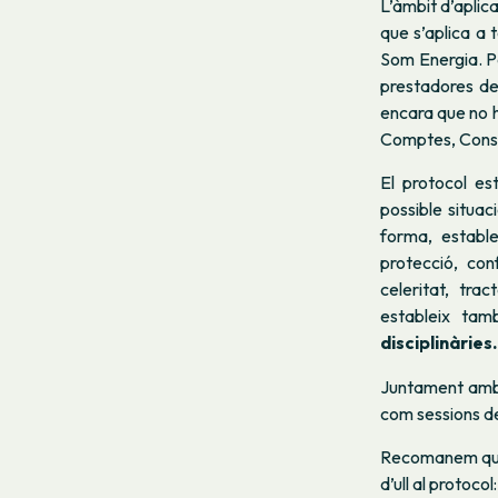
L’àmbit d’aplic
que s’aplica a 
Som Energia. Pe
prestadores de
encara que no h
Comptes, Consel
El protocol es
possible situac
forma, estable
protecció, con
celeritat, trac
estableix ta
disciplinàries.
Juntament amb l
com sessions de
Recomanem que 
d’ull al protocol: