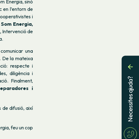
om Energia, sinó
c en l’entorn de
ooperativistes i
 Som Energia,
, Intervenció de
a.
 comunicar una
a. De la mateixa
ció: respecte i
s, diligència i
Necessites ajuda?
ació. Finalment,
reparadores i
de difusió, així
gia, feu un cop