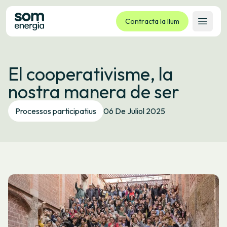
Contracta la llum
Obrir 
Tarifes
El cooperativisme, la
Serveis
nostra manera de ser
Empreses
La cooperativa
Processos participatius
06 De Juliol 2025
Contacte
Tràmits
Oficina virtual
Idioma:
CA
ES
GL
EU