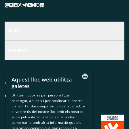
Ajuda
Centre d'Ajuda
Actualitat
Descobreix quin servei t'encaixa millor
Actualitat
Contacte
El racó de la sòcia
Aquest lloc web utilitza
Premsa
Avis legal
Política de privacitat
Política de cookies
galetes
CATALAN
Treballa amb nosaltres
Utilitzem cookies per personalitzar
ES
CA
GL
EU
contingut, anuncis i per analitzar el nostre
SPANISH
trànsit. També compartim informació sobre
GL
el vostre ús del nostre lloc amb els nostres
socis publicitaris i analítics que poden
BASQUE
combinar-la amb altra informació que els
heu proporcionat o que han recopilat a