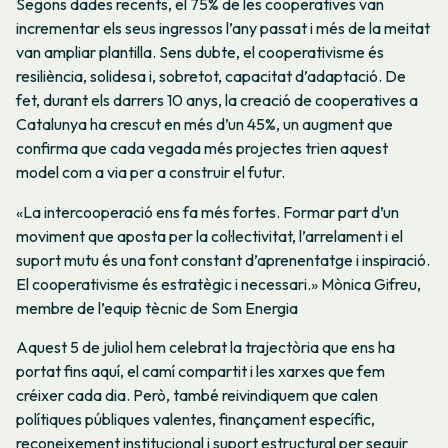
Segons dades recents, el 75% de les cooperatives van
incrementar els seus ingressos l’any passat i més de la meitat
van ampliar plantilla. Sens dubte, el cooperativisme és
resiliència, solidesa i, sobretot, capacitat d’adaptació. De
fet, durant els darrers 10 anys, la creació de cooperatives a
Catalunya ha crescut en més d’un 45%, un augment que
confirma que cada vegada més projectes trien aquest
model com a via per a construir el futur.
«La intercooperació ens fa més fortes. Formar part d’un
moviment que aposta per la col·lectivitat, l’arrelament i el
suport mutu és una font constant d’aprenentatge i inspiració.
El cooperativisme és estratègic i necessari.» Mònica Gifreu,
membre de l’equip tècnic de Som Energia
Aquest 5 de juliol hem celebrat la trajectòria que ens ha
portat fins aquí, el camí compartit i les xarxes que fem
créixer cada dia. Però, també reivindiquem que calen
polítiques públiques valentes, finançament específic,
reconeixement institucional i suport estructural per seguir