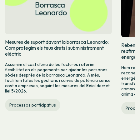
Mesures de suport davant la borrasca Leonardo:
Rebem el 
Com protegim els teus drets i subministrament
reafirme
elèctric
energèti
Assumim el cost d'una de les factures i oferim
Hem rebut
flexibilitat en els pagaments per ajudar les persones
reconeix 
sòcies després de la borrasca Leonardo. A més,
energètic
facilitem totes les gestions i canvis de potència sense
transform
cost a empreses, seguint les mesures del Reial decret
compromís
llei 5/2026.
anima a c
Processos participatius
Process