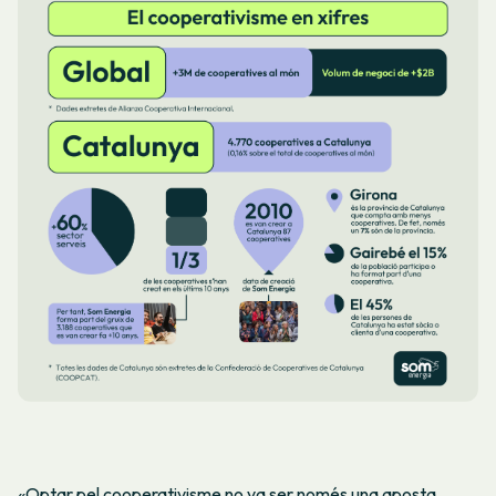
«Optar pel cooperativisme no va ser només una aposta