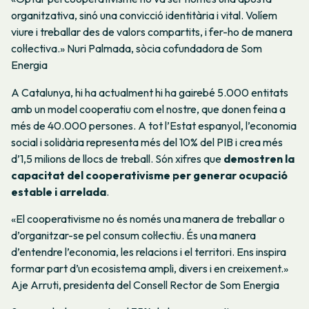
organitzativa, sinó una convicció identitària i vital. Volíem
viure i treballar des de valors compartits, i fer-ho de manera
col·lectiva.» Nuri Palmada, sòcia cofundadora de Som
Energia
A Catalunya, hi ha actualment hi ha gairebé 5.000 entitats
amb un model cooperatiu com el nostre, que donen feina a
més de 40.000 persones. A tot l’Estat espanyol, l’economia
social i solidària representa més del 10% del PIB i crea més
d’1,5 milions de llocs de treball. Són xifres que
demostren la
capacitat del cooperativisme per generar ocupació
estable i arrelada
.
«El cooperativisme no és només una manera de treballar o
d’organitzar-se pel consum col·lectiu. És una manera
d’entendre l’economia, les relacions i el territori. Ens inspira
formar part d’un ecosistema ampli, divers i en creixement.»
Aje Arruti, presidenta del Consell Rector de Som Energia