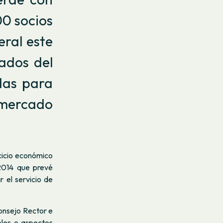
00 socios
eral este
tados del
idas para
mercado
cicio económico
 2014 que prevé
r el servicio de
Consejo Rector e
bles o aspectos