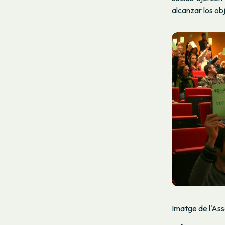
alcanzar los ob
Imatge de l'As