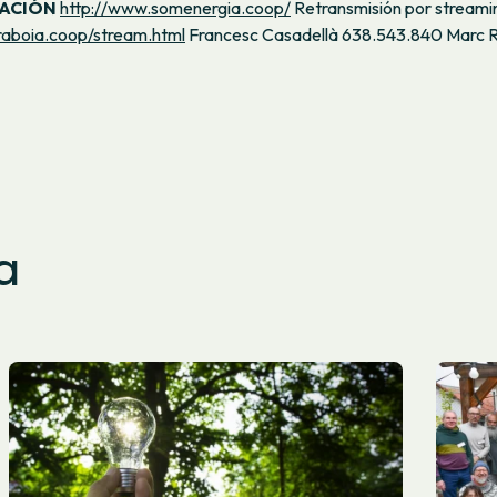
ACIÓN
http://www.somenergia.coop/
Retransmisión por streami
raboia.coop/stream.html
Francesc Casadellà 638.543.840 Marc R
a