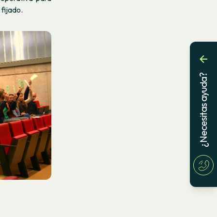
fijado.
¿Necesitas ayuda?