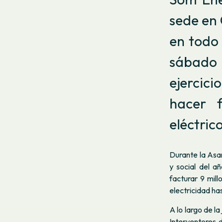
sede en 
en todo 
sábado 1
ejercici
hacer 
eléctric
Durante la Asa
y social del a
facturar 9 mill
electricidad h
A lo largo de l
Interventores 