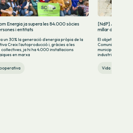
om Energia ja supera les 84.000 sòcies
[NdP] Arranca la
rsones i entitats
millar de Comuni
 un 30% la generació d’energia pròpia de la
El objetivo es impu
iva Creix l’autoproducció i, gràcies a les
Comunidad Energét
ol·lectives, ja hi ha 4.000 instal·lacions
municipios, barrio
aiques en marxa
industriales de Cat
cooperativa
Vida cooperativ