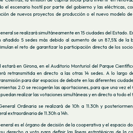
 el escenario hostil por parte del gobierno y las eléctricas, co
ación de nuevos proyectos de producción o el nuevo modelo de
eral se realizará simultáneamente en 15 ciudades del Estado. En
n añadido 5 sedes más debido al aumento de un 87,5% de la ba
mulan el reto de garantizar la participación directa de los socio
 estará en Girona, en el Auditorio Monturiol del Parque Científi
rá retransmitida en directo a las otras 14 sedes. A lo largo d
transmisión para dar espacios de debate en las diferentes ciudad
mientas 2.0 se recogerán las aportaciones, para que una vez el
 puedan realizar las votaciones simultáneas y en directo a todo el t
eneral Ordinaria se realizará de 10h a 11.30h y posteriormen
l extraordinaria de 11.30h a 14h.
eral es el órgano de decisión de la cooperativa y el espacio do
 su derecho a voto para definir las líneas estratégicas de la c