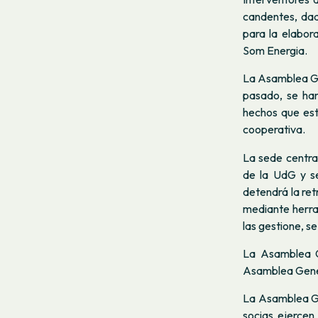
candentes, dado
para la elabor
Som Energia.
La Asamblea Gen
pasado, se ha
hechos que esti
cooperativa.
La sede central
de la UdG y se
detendrá la re
mediante herra
las gestione, se
La Asamblea G
Asamblea Genera
La Asamblea Gen
socias ejercen