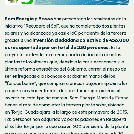
Som Energía
y
Ecooo
han presentado los resultados de la
iniciativa "
Recupera el Sol
", que ha completado dos plantas
solares y ha alcanzado ya casi el 60 por ciento de la tercera
gracias a una
inversión ciudadana colectiva de 456.000
euros aportada por un total de 230 personas.
Este
proyecto pretende recuperar para la ciudadanía aquellas
plantas fotovoltaicas que, debido a la crisis económica y la
última reforma energética del Gobierno, corren el riesgo de
ser entregadas a los bancos o acabar en manos de los
“fondos buitre”, que compran a precios bajos e impiden a los
propietarios hacer frente a los préstamos que pidieron al
invertir en este tipo de energía. Som Energía Madrid y Ecooo
tienen el reto de completar la tercera planta solar, ubicada
en Torija, Guadalajara, a lo largo de esta primavera de 2015.
128 personas han adquirido ya participaciones en Recupera
el Sol de Torija, por lo que casi un 60% por ciento de la planta
ya ha sido completada desde su lanzamiento el pasado 10