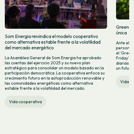
Green Fr
única
Som Energia reivindica el modelo cooperativo
como alternativa estable frente a la volatilidad
Ante el a
del mercado energético
personas 
el ‘Green 
La Asamblea General de Som Energia ha aprobado
Friday’ q
las cuentas del ejercicio 2025 y su nuevo plan
diarias y
estratégico para consolidar un modelo basado en la
un futuro
participación democrática. La cooperativa enfoca su
crecimiento futuro en la autoproducción renovable y
Vida c
las comunidades energéticas como alternativa
estable frente a la volatilidad del mercado.
Vida cooperativa