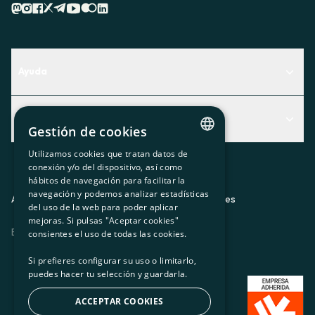
Ayuda
Centro de Ayuda
Actualidad
Descubre qué servicio te encaja mejor
Gestión de cookies
Actualidad
Contacto
Utilizamos cookies que tratan datos de
CATALAN
conexión y/o del dispositivo, así como
El rincón de la socia
hábitos de navegación para facilitar la
SPANISH
navegación y podemos analizar estadísticas
Prensa
Aviso legal
Política de privacidad
Política de cookies
del uso de la web para poder aplicar
GL
mejoras. Si pulsas "Aceptar cookies"
Trabaja con nosotros
ES
CA
GL
EU
BASQUE
consientes el uso de todas las cookies.
Si prefieres configurar su uso o limitarlo,
puedes hacer tu selección y guardarla.
ACCEPTAR COOKIES