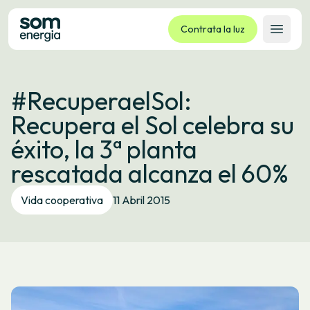
Contrata la luz
Abrir 
Tarifas
#RecuperaelSol:
Servicios
Recupera el Sol celebra su
Empresas
éxito, la 3ª planta
La cooperativa
rescatada alcanza el 60%
Contacto
Trámites
Vida cooperativa
11 Abril 2015
Oficina virtual
Idioma:
ES
CA
GL
EU