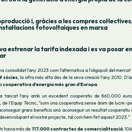
oproducció i, gràcies a les compres col·lectives,
nstal·lacions fotovoltaiques en marxa
va estrenar la tarifa indexada i es va posar e
lar
a consolidat l’any 2023 com l’alternativa a l’oligopoli del mercat
9 sòcies
, la xifra més alta des de la seva creació l’any 2010. D
la
cooperativa d’energia més gran d’Europa
.
a tancat l’any amb un excedent cooperatiu de 860.000 euro
 de l’Equip Tècnic, “som una cooperativa sense ànim de lucre i pe
aconseguir grans beneficis sinó aconseguir un resultat cooperatiu 
desenvolupant el nostre projecte, tal com hem fet aquest 2023.“
 hi havia més de
117.000 contractes de comercialització
: 10