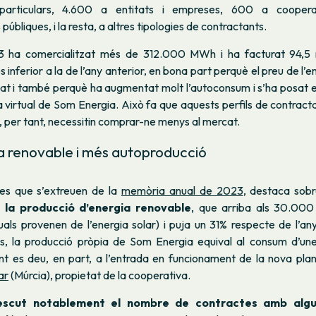
particulars, 4.600 a entitats i empreses, 600 a coopera
públiques, i la resta, a altres tipologies de contractants.
3 ha comercialitzat més de 312.000 MWh i ha facturat 94,5 mi
 inferior a la de l’any anterior, en bona part perquè el preu de l’
xat i també perquè ha augmentat molt l’autoconsum i s’ha posat 
ia virtual de Som Energia. Això fa que aquests perfils de contract
i, per tant, necessitin comprar-ne menys al mercat.
a renovable i més autoproducció
fres que s’extreuen de la
memòria anual de 2023
, destaca sobr
 la producció d’energia renovable
, que arriba als 30.0
als provenen de l’energia solar) i puja un 31% respecte de l’an
, la producció pròpia de Som Energia equival al consum d’une
 es deu, en part, a l’entrada en funcionament de la nova plan
ar
(Múrcia), propietat de la cooperativa.
escut notablement el nombre de contractes amb algu