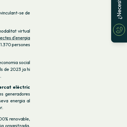
inculant-se de
dalitat virtual
jectes d'energia
e 1.370 persones
economia social
ls de 2023 ja hi
.
ercat elèctric
tes generadores
seva energia al
r.
100% renovable,
nia organitzada,