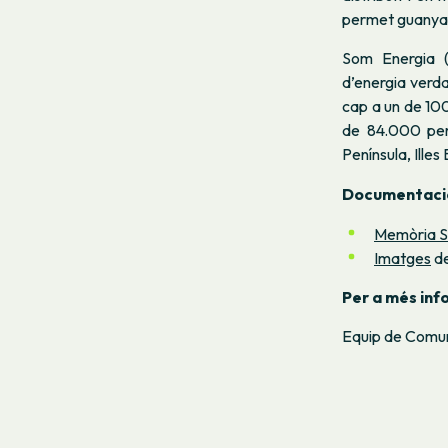
permet guanyar
Som Energia 
d’energia verda
cap a un de 10
de 84.000 pers
Península, Illes
Documentaci
Memòria S
Imatges
de
Per a més inf
Equip de Comun