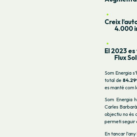
Creix l’aut
4.000 i
El 2023 es 
Flux So
Som Energia s’h
total de
84.29
es manté com 
Som Energia h
Carles Barbarà,
objectiu no és 
permeti seguir 
En tancar l’any