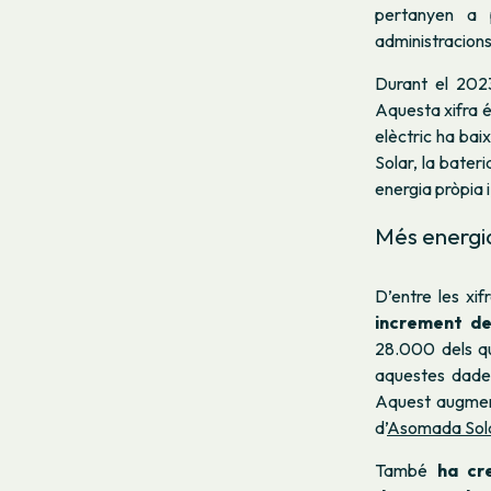
pertanyen a 
administracions 
Durant el 202
Aquesta xifra és
elèctric ha bai
Solar, la bater
energia pròpia 
Més energi
D’entre les xi
increment de
28.000 dels qu
aquestes dades
Aquest augment
d’
Asomada Sol
També
ha cr