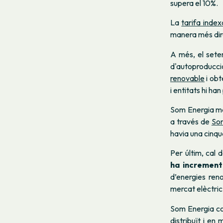
supera el 10%.
La
tarifa inde
manera més dire
A més, el set
d'autoproducció
renovable
i obt
i entitats hi ha
Som Energia ma
a través de
So
havia una cinqu
Per últim, cal 
ha increment
d’energies ren
mercat elèctric
Som Energia co
distribuït i en