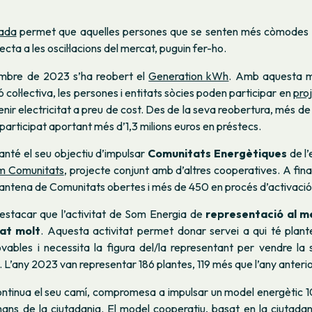
xada
permet que aquelles persones que se senten més còmodes v
cta a les oscil·lacions del mercat, puguin fer-ho.
embre de 2023 s’ha reobert el
Generation kWh
. Amb aquesta mo
 col·lectiva, les persones i entitats sòcies poden participar en
pro
enir electricitat a preu de cost. Des de la seva reobertura, més d
n participat aportant més d’1,3 milions euros en préstecs.
nté el seu objectiu d’impulsar
Comunitats Energètiques
de l’
m Comunitats
, projecte conjunt amb d’altres cooperatives. A fina
antena de Comunitats obertes i més de 450 en procés d’activació
destacar que l’activitat de Som Energia de
representació al m
at molt
. Aquesta activitat permet donar servei a qui té plan
ovables i necessita la figura del/la representant per vendre la 
. L’any 2023 van representar 186 plantes, 119 més que l’any anterio
ntinua el seu camí, compromesa a impulsar un model energètic 
 mans de la ciutadania. El model cooperatiu, basat en la ciutada