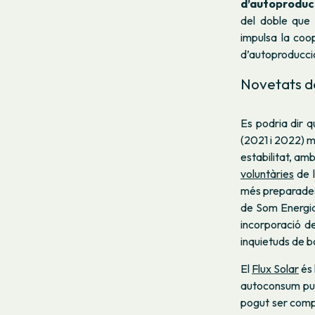
d’autoproduc
del doble que l
impulsa la coo
d’autoproducci
Novetats d
Es podria dir q
(2021 i 2022) m
estabilitat, amb
voluntàries
de l
més preparades 
de Som Energia.
incorporació de
inquietuds de b
El
Flux Solar
és 
autoconsum pug
pogut ser comp