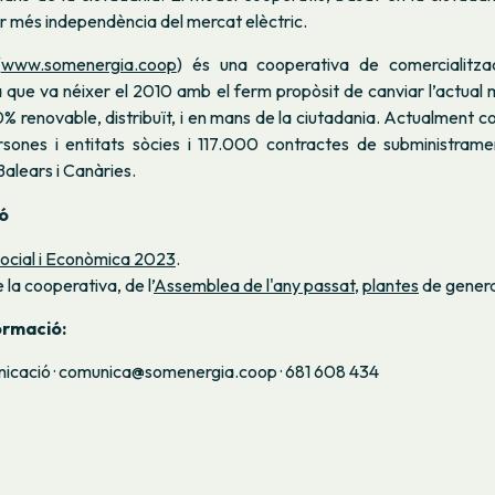
 més independència del mercat elèctric.
(
www.somenergia.coop
) és una cooperativa de comercialitzac
 que va néixer el 2010 amb el ferm propòsit de canviar l’actual
0% renovable, distribuït, i en mans de la ciutadania. Actualment
ones i entitats sòcies i 117.000 contractes de subministramen
 Balears i Canàries.
ó
ocial i Econòmica 2023
.
 la cooperativa, de l’
Assemblea de l'any passat
,
plantes
de genera
ormació:
icació · comunica@somenergia.coop · 681 608 434