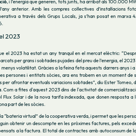
ció
, i l’energia que generen, tots junts, ha arribat als 100.000 
’any anterior. Amb les compres col·lectives d’instal·lacions fo
perativa a través dels Grups Locals, ja s’han posat en marxa 
ó.
el 2023
ue el 2023 ha estat un any tranquil en el mercat elèctric: “Des
arcats per grans i sobtades pujades del preu de l’energia, el 2023 
 menys volatilitat. Gràcies a la feina feta aquests darrers anys i a
es persones i entitats sòcies, ara ens trobem en un moment de s
per afrontar eventuals variacions sobtades”, diu Ester Tomeo, d
 Com a fites d'aquest 2023 dins de l'activitat de comercialitzac
l Flux Solar i de la nova tarifa indexada, que donen resposta a l
ona part de les sòcies.
la “bateria virtual” de la cooperativa verda, i permet que les per
uin obtenir un descompte en les pròximes factures, pels exced
ensats a la factura. El total de contractes amb autoconsum de la