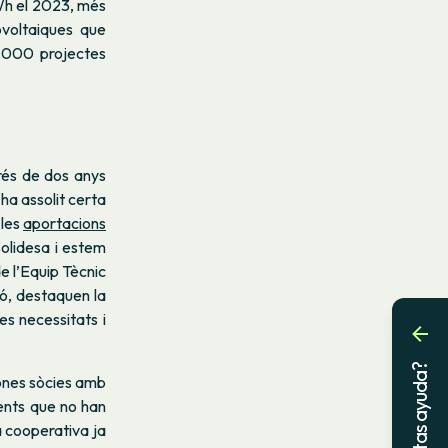
MWh el 2023, més
tovoltaiques que
4.000 projectes
prés de dos anys
ha assolit certa
 les
aportacions
olidesa i estem
e l’Equip Tècnic
ió, destaquen la
es necessitats i
¿Necesitas ayuda?
sones sòcies amb
ents que no han
 cooperativa ja