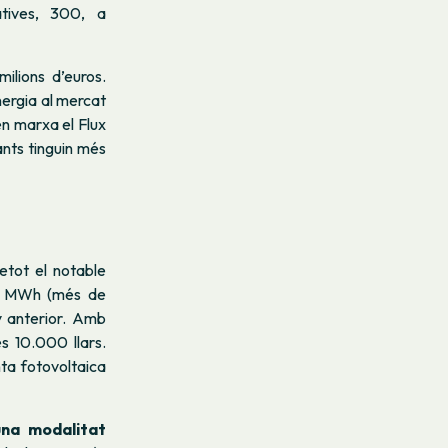
tives, 300, a
lions d’euros.
energia al mercat
en marxa el Flux
ants tinguin més
etot el notable
00 MWh (més de
y anterior. Amb
s 10.000 llars.
ta fotovoltaica
na modalitat