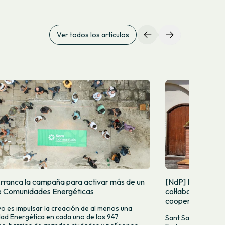
Ver todos los artículos
rranca la campaña para activar más de un
[NdP] La FCAC i 
de Comunidades Energéticas
col·laboració agr
cooperatiu
ivo es impulsar la creación de al menos una
d Energética en cada uno de los 947
Sant Sadurní d’An