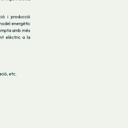
ió i producció
 model energètic
 compta amb més
t elèctric a la
ció, etc.