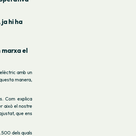
 ja hi ha
n marxa el
 elèctric amb un
’aquesta manera,
s. Com explica
r això el nostre
ajustat, que ens
6.500 dels quals