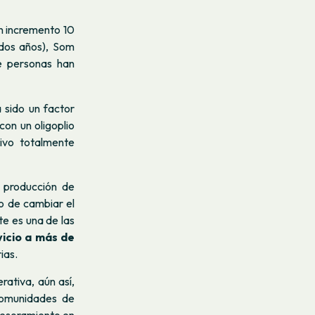
n incremento 10
dos años), Som
de personas han
 sido un factor
on un oligoplio
tivo totalmente
 producción de
to de cambiar el
e es una de las
vicio a más de
ias.
rativa, aún así,
comunidades de