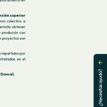
asesoramiento en
rsión superior
umo colectivo a
permite obtener
de produción con
e proyectos son
 repartidos por
tratadas en el
.
¿Necesitas ayuda?
 Doncel,