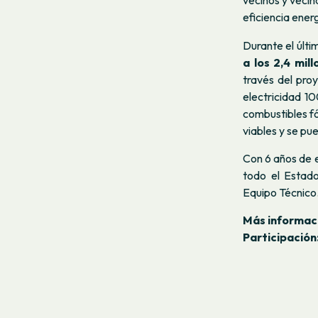
vecinos y vecin
eficiencia ener
Durante el últi
a los 2,4 mil
través del pro
electricidad 10
combustibles f
viables y se pu
Con 6 años de 
todo el Estad
Equipo Técnico
Más informac
Participación