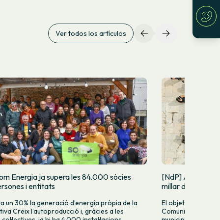
Ver todos los artículos
om Energia ja supera les 84.000 sòcies
[NdP] Arranca la
rsones i entitats
millar de Comuni
 un 30% la generació d’energia pròpia de la
El objetivo es impu
iva Creix l’autoproducció i, gràcies a les
Comunidad Energét
ol·lectives, ja hi ha 4.000 instal·lacions
municipios, barrio