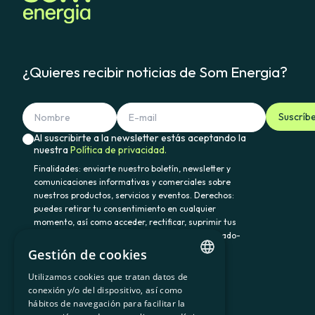
¿Quieres recibir noticias de Som Energia?
Suscríb
Al suscribirte a la newsletter estás aceptando la
nuestra
Política de privacidad.
Finalidades: enviarte nuestro boletín, newsletter y
comunicaciones informativas y comerciales sobre
nuestros productos, servicios y eventos. Derechos:
puedes retirar tu consentimiento en cualquier
momento, así como acceder, rectificar, suprimir tus
datos y demás derechos en somenergia@delegado-
datos.com. Información adicional:
Política de
Gestión de cookies
privacidad.
Utilizamos cookies que tratan datos de
CATALAN
conexión y/o del dispositivo, así como
hábitos de navegación para facilitar la
SPANISH