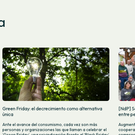
a
Green Friday: el decrecimiento como alternativa
[NdP] S
única
entre pe
Ante el avance del consumismo, cada vez son más
Augmenta
personas y organizaciones las que llaman a celebrar el
cooperat
‘Green Friday’, una reivindicación frente al ‘Black Friday’
compres c