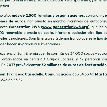
as que confían en sus precios ajustados y transparentes, y en el 
gética.
mo año,
más de 2.500 familias y organizaciones
, con una
inve
lones de euros
, han puesto en marcha iniciativas de autocons
yecto
Generation kWh
(
www.generationkwh.org
), que les 
0% renovable a precio de coste, inferior a cualquier otro tipo 
ósiles y nucleares. Som Energia está demostrando que este tipo d
eden hacer sin primas ni subvenciones.
existencia, Som Energia cuenta con más de 34.000 socios y socias
o organizados en cerca 60 Grupos Locales, y 37 personas con
. En
2017
prevé alcanzar
32 millones de euros de facturación
ión:
Francesc Casadellà, Comunicación:
638 54 38 40
Marta
:
646 86 53 57