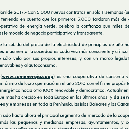
bril de 2017
.-
Con 5.000 nuevos contratos en sólo 11 semanas (u
r teniendo en cuenta que los primeros 5.000 tardaron más de 
operativa de energía verde, celebra la confianza que miles 
ste modelo de negocio participativo y transparente.
 la subida del precio de la electricidad de principios de año ha
este aumento, la sociedad es cada vez más consciente y crítica c
 sólo vela por sus propios intereses, y con un marco legisla
 renovables y al autoconsumo.
(
www.somenergia.coop
) es una cooperativa de consumo y
in ánimo de lucro que nació en el año 2010 con el firme propósi
energético hacia otro 100% renovable y democrático. Actualment
ue más ha crecido en toda Europa en los últimos años, y
da ser
es y empresas
en toda la Península, las islas Baleares y las Canar
n sido hasta ahora el principal segmento de mercado de la coope
más las pequeñas y medianas empresas, ayuntamientos, y 