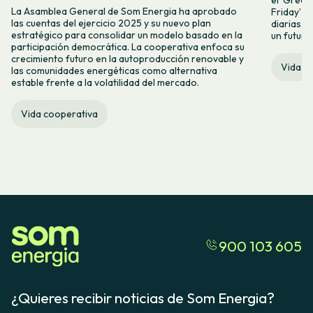
el ‘Green 
La Asamblea General de Som Energia ha aprobado
Friday’ q
las cuentas del ejercicio 2025 y su nuevo plan
diarias y
estratégico para consolidar un modelo basado en la
un futuro
participación democrática. La cooperativa enfoca su
crecimiento futuro en la autoproducción renovable y
Vida c
las comunidades energéticas como alternativa
estable frente a la volatilidad del mercado.
Vida cooperativa
900 103 605
¿Quieres recibir noticias de Som Energia?