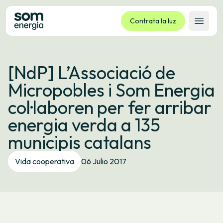
Contrata la luz
Abrir 
Tarifas
[NdP] L’Associació de
Servicios
Micropobles i Som Energia
Empresas
col·laboren per fer arribar
La cooperativa
energia verda a 135
Contacto
municipis catalans
Trámites
Vida cooperativa
06 Julio 2017
Oficina virtual
Idioma:
ES
CA
GL
EU