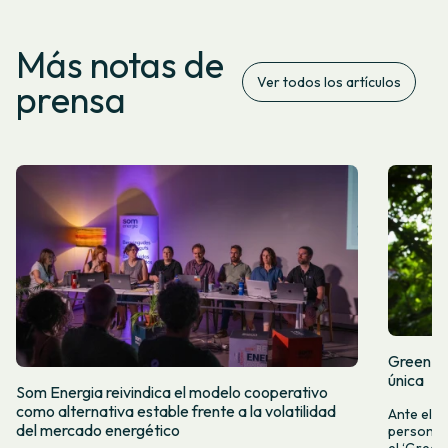
Más notas de
Ver todos los artículos
prensa
Green Fr
única
Som Energia reivindica el modelo cooperativo
como alternativa estable frente a la volatilidad
Ante el a
del mercado energético
personas 