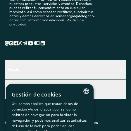
nuestros productos, servicios y eventos. Derechos:
puedes retirar tu consentimiento en cualquier
momento, así como acceder, rectificar, suprimir tus
datos y demás derechos en somenergia@delegado-
datos.com. Información adicional:
Política de
privacidad.
Ayuda
Centro de Ayuda
Actualidad
Descubre qué servicio te encaja mejor
Gestión de cookies
Actualidad
Contacto
Utilizamos cookies que tratan datos de
CATALAN
conexión y/o del dispositivo, así como
El rincón de la socia
hábitos de navegación para facilitar la
SPANISH
navegación y podemos analizar estadísticas
Prensa
Aviso legal
Política de privacidad
Política de cookies
del uso de la web para poder aplicar
GL