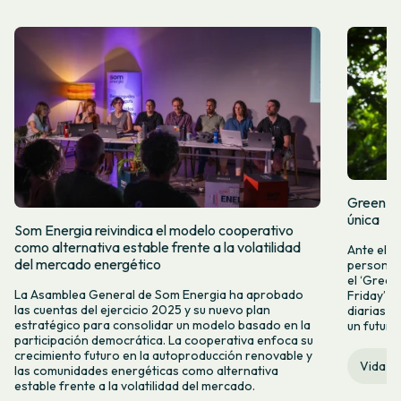
Green Fr
única
Som Energia reivindica el modelo cooperativo
como alternativa estable frente a la volatilidad
Ante el a
del mercado energético
personas 
el ‘Green 
La Asamblea General de Som Energia ha aprobado
Friday’ q
las cuentas del ejercicio 2025 y su nuevo plan
diarias y
estratégico para consolidar un modelo basado en la
un futuro
participación democrática. La cooperativa enfoca su
crecimiento futuro en la autoproducción renovable y
Vida c
las comunidades energéticas como alternativa
estable frente a la volatilidad del mercado.