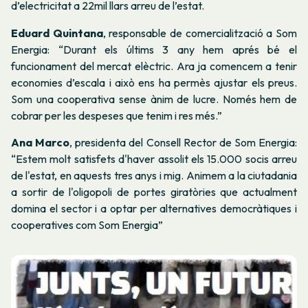
d’electricitat a 22mil llars arreu de l’estat.
Eduard Quintana
,
responsable de comercialització a Som
Energia
: “Durant els últims 3 any hem aprés bé el
funcionament del mercat elèctric. Ara ja comencem a tenir
economies d’escala i això ens ha permès ajustar els preus.
Som una cooperativa sense ànim de lucre. Només hem de
cobrar per les despeses que tenim i res més.”
Ana Marco
,
presidenta del Consell Rector de Som Energia
:
“Estem molt satisfets d'haver assolit els 15.000 socis arreu
de l'estat, en aquests tres anys i mig. Animem a la ciutadania
a sortir de l'oligopoli de portes giratòries que actualment
domina el sector i a optar per alternatives democràtiques i
cooperatives com Som Energia”