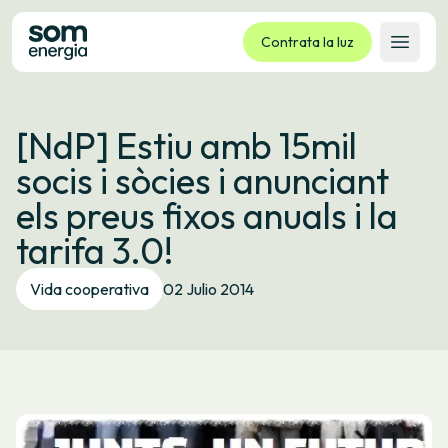
Contrata la luz
Abrir 
Tarifas
[NdP] Estiu amb 15mil
Servicios
socis i sòcies i anunciant
Empresas
els preus fixos anuals i la
La cooperativa
tarifa 3.0!
Contacto
Trámites
Vida cooperativa
02 Julio 2014
Oficina virtual
Idioma:
ES
CA
GL
EU