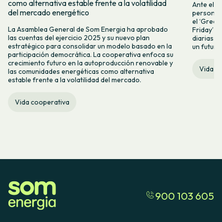
como alternativa estable frente a la volatilidad
Ante el a
del mercado energético
personas 
el ‘Green 
La Asamblea General de Som Energia ha aprobado
Friday’ q
las cuentas del ejercicio 2025 y su nuevo plan
diarias y
estratégico para consolidar un modelo basado en la
un futuro
participación democrática. La cooperativa enfoca su
crecimiento futuro en la autoproducción renovable y
Vida c
las comunidades energéticas como alternativa
estable frente a la volatilidad del mercado.
Vida cooperativa
900 103 605