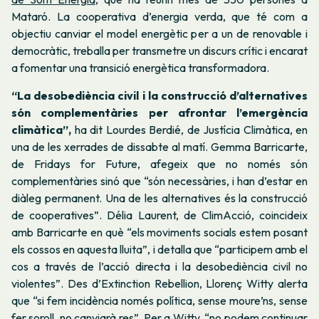
Mataró. La cooperativa d’energia verda, que té com a
objectiu canviar el model energètic per a un de renovable i
democràtic, treballa per transmetre un discurs crític i encarat
a fomentar una transició energètica transformadora.
“La desobediència civil i la construcció d’alternatives
són complementàries per afrontar l’emergència
climàtica”,
ha dit Lourdes Berdié, de Justícia Climàtica, en
una de les xerrades de dissabte al matí. Gemma Barricarte,
de Fridays for Future, afegeix que no només són
complementàries sinó que “són necessàries, i han d’estar en
diàleg permanent. Una de les alternatives és la construcció
de cooperatives”. Délia Laurent, de ClimAcció, coincideix
amb Barricarte en què “els moviments socials estem posant
els cossos en aquesta lluita”, i detalla que “participem amb el
cos a través de l’acció directa i la desobediència civil no
violentes”. Des d’Extinction Rebellion, Llorenç Witty alerta
que “si fem incidència només política, sense moure’ns, sense
fer soroll, no canviarà res”. Per a Witty, “no podem continuar