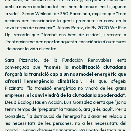
amb la nostra quotidianitat; ens hem de moure, ens hi juguem
la vida”. Simon Weiland, de 350 Barcelona, explica que “fem
accions per conscienciar la gent i promoure un canvi en la
seva forma de consumir”. Alfons Pérez, de By 2020 We Rise
Up, recorda que “també ens hem de cuidar”, i recorre a
l’ecofeminisme per aportar aquesta consciència d’autocures
i de posar la vida al centre.
Sara Pizzinato, de la Fundación Renovables, està
convençuda que
“només la mobilització ciutadana
forçarà la transició cap a un nou model energètic que
afronti l’emergència climàtica”.
I és que, afegeix
Pizzinato, “la transició energètica no vindrà de les grans
empreses,
el canvi vindrà de la ciutadania apoderada”.
Des d’Ecologistas en Acción, Luis González alerta que “ja no
tenim temps de ‘preparar’ la transició, ara ja és aquí”. Per a
González, “la distribució de l’energia ha d’anar en relació a
les necessitats de les persones, no a les necessitats del
capital”. Enmig d’aquest panorama, Pizzinato destaca que,