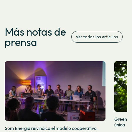
Más notas de
Ver todos los artículos
prensa
Green Fr
única
Som Energia reivindica el modelo cooperativo