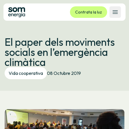
Contrata la luz
Abrir 
Tarifas
El paper dels moviments
Servicios
socials en l’emergència
Empresas
climàtica
La cooperativa
Contacto
Vida cooperativa
08 Octubre 2019
Trámites
Oficina virtual
Idioma:
ES
CA
GL
EU