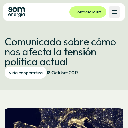
Contrata la luz
Abrir 
Tarifas
Comunicado sobre cómo
Servicios
nos afecta la tensión
Empresas
política actual
La cooperativa
Contacto
Vida cooperativa
18 Octubre 2017
Trámites
Oficina virtual
Idioma:
ES
CA
GL
EU