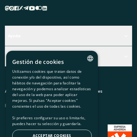
Ayuda
Centro de Ayuda
Actualidad
Descubre qué servicio te encaja mejor
Gestión de cookies
Actualidad
Contacto
Utilizamos cookies que tratan datos de
CATALAN
conexión y/o del dispositivo, así como
El rincón de la socia
hábitos de navegación para facilitar la
SPANISH
navegación y podemos analizar estadísticas
Prensa
Aviso legal
Política de privacidad
Política de cookies
del uso de la web para poder aplicar
GL
mejoras. Si pulsas "Aceptar cookies"
Trabaja con nosotros
ES
CA
GL
EU
BASQUE
consientes el uso de todas las cookies.
Si prefieres configurar su uso o limitarlo,
puedes hacer tu selección y guardarla.
ACCEPTAR COOKIES