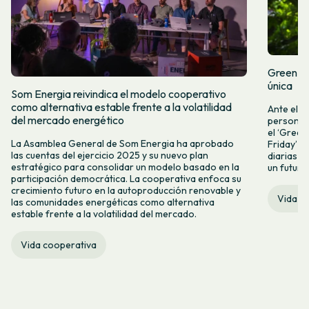
Green Fr
única
Som Energia reivindica el modelo cooperativo
como alternativa estable frente a la volatilidad
Ante el a
del mercado energético
personas 
el ‘Green 
La Asamblea General de Som Energia ha aprobado
Friday’ q
las cuentas del ejercicio 2025 y su nuevo plan
diarias y
estratégico para consolidar un modelo basado en la
un futuro
participación democrática. La cooperativa enfoca su
crecimiento futuro en la autoproducción renovable y
Vida c
las comunidades energéticas como alternativa
estable frente a la volatilidad del mercado.
Vida cooperativa